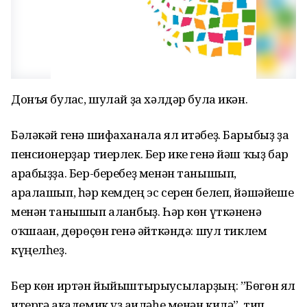
Донъя булғас, шулай ҙа хәлдәр була икән.
Бәләкәй генә шифаханала ял итәбеҙ. Барыбыҙ ҙа
пенсионерҙар тиерлек. Бер ике генә йәш ҡыҙ бар
арабыҙҙа. Бер-беребеҙ менән танышып,
аралашып, һәр кемдең эс серен белеп, йәшәйеше
менән танышып алғанбыҙ. Һәр көн үткәненә
оҡшаған, дөрөҫөн генә әйткәндә: шул тиклем
күңелһеҙ.
Бер көн иртән йыйыштырыусыларҙың: ”Бөгөн ял
итергә академик үҙ ғаиләһе менән килә”, тип