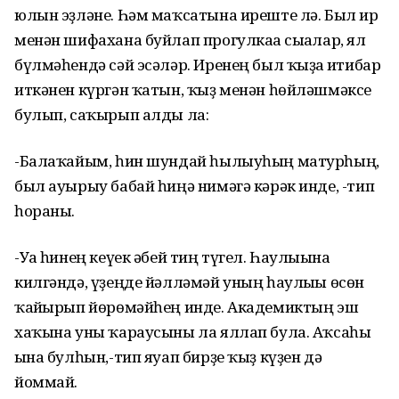
юлын эҙләне. Һәм маҡсатына иреште лә. Был ир
менән шифахана буйлап прогулкаға сығалар, ял
бүлмәһендә сәй эсәләр. Иренең был ҡыҙға иғтибар
иткәнен күргән ҡатын, ҡыҙ менән һөйләшмәксе
булып, саҡырып алды ла:
-Балаҡайым, һин шундай һылыуһың матурһың,
был ауырыу бабай һиңә нимәгә кәрәк инде, -тип
һораны.
-Уға һинең кеүек әбей тиң түгел. Һаулығына
килгәндә, үҙеңде йәлләмәй уның һаулығы өсөн
ҡайғырып йөрөмәйһең инде. Академиктың эш
хаҡына уны ҡараусыны ла яллап була. Аҡсаһы
ғына булһын,-тип яуап бирҙе ҡыҙ күҙен дә
йоммай.