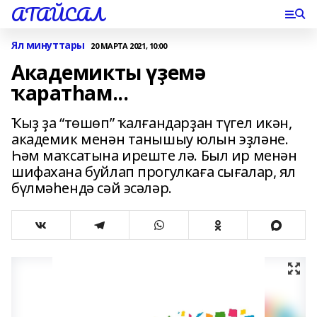
АТАЙСАЛ
Ял минуттары
20 МАРТА 2021, 10:00
Академикты үҙемә
ҡаратһам...
Ҡыҙ ҙа “төшөп” ҡалғандарҙан түгел икән,
академик менән танышыу юлын эҙләне.
Һәм маҡсатына иреште лә. Был ир менән
шифахана буйлап прогулкаға сығалар, ял
бүлмәһендә сәй эсәләр.