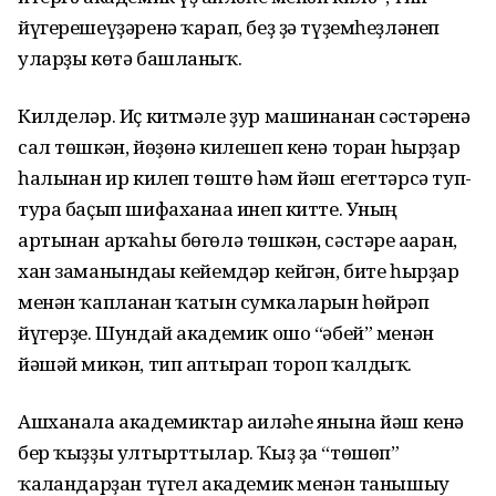
йүгерешеүҙәренә ҡарап, беҙ ҙә түҙемһеҙләнеп
уларҙы көтә башланыҡ.
Килделәр. Иҫ китмәле ҙур машинанан сәстәренә
сал төшкән, йөҙөнә килешеп кенә торған һырҙар
һалынған ир килеп төштө һәм йәш егеттәрсә туп-
тура баҫып шифаханаға инеп китте. Уның
артынан арҡаһы бөгөлә төшкән, сәстәре ағарған,
хан заманындағы кейемдәр кейгән, бите һырҙар
менән ҡапланған ҡатын сумкаларын һөйрәп
йүгерҙе. Шундай академик ошо “әбей” менән
йәшәй микән, тип аптырап тороп ҡалдыҡ.
Ашханала академиктар ғаиләһе янына йәш кенә
бер ҡыҙҙы ултырттылар. Ҡыҙ ҙа “төшөп”
ҡалғандарҙан түгел академик менән танышыу