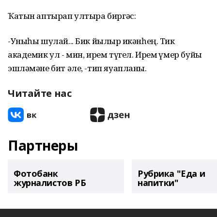
Ҡатын аптырап ултыра биргәс:
-Уныһы шулай... Бик йылғыр икәнһең. Тик
академик ул - мин, ирем түгел. Ирем ғүмер буйы
эшләмәне бит әле, -тип яуапланы.
Читайте нас
Партнеры
Фотобанк
Рубрика "Еда и
журналистов РБ
напитки"