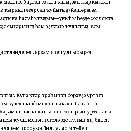
ла мәжлес барған залда ҡағыҙҙан ҡырҡылған
өк ҡырҡып әҙерләп ҡуйығыҙ) йәшерегеҙ.
л аҫтына һалаһығыҙмы—уныһы һеҙҙең сослоҡта.
рҙе сығарығыҙ һәм эҙләргә ҡушығыҙ. Кем
 дәртләндереп, ярҙам итеп ултырырға
әнгән. Ҡунаҡтар араһынан берәүҙе уртаға
 һәм күҙен шарф менән ныҡлап бәйләргә.
әрәм ипләп кенә ымлап саҡырып, урталағы
ынсы ҡулы менән тегеләрҙең ҡулын да, битен
нда кем тороуын билдәләргә тейеш.