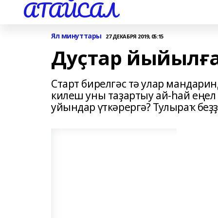
АТАЙСАЛ
Ял минуттары
27 ДЕКАБРЯ 2019, 05:15
Дуҫтар йыйылға
Старт бирелгәс тә улар мандарин
килеш уны таҙартыу ай-һай еңел
уйындар үткәрергә? Тулыраҡ беҙҙ