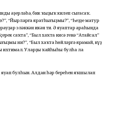
нды әҙерләһә, бик ҡыҙыҡ килеп сығасаҡ.
мө?”, “Йырларға яратһығыҙмы?”, “Һеҙҙе матур
рауҙар эләккән икән ти. Ә яуаптар араһында
ерек саҡта”, “Был хаҡта кисә генә “Атайсал”
ғыҙмы ни?”, “Был хаҡта һөйләргә ярамай, күҙ
 ихтимал. Уларҙың ҡайһыһы булһа ла
а яуап булһын. Алдан һәр береһен яҡшылап