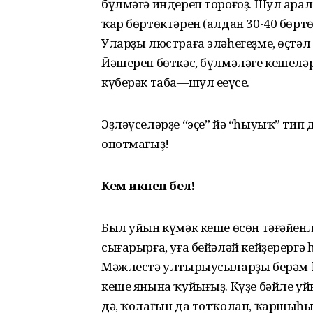
бүлмәгә индереп тороғоҙ. Шул ара
ҡар бөртөктәрен (алдан 30-40 бөрт
Уларҙы люстраға эләһегеҙме, өҫтә
Йәшереп бөткәс, бүлмәләге кешелә
күберәк таба—шул еңеүсе.
Эҙләүселәрҙе “эҫе” йә “һыуыҡ” тип
онотмағыҙ!
Кем икәнен бел!
Был уйын күмәк кеше өсөн тәғәйенл
сығарырға, уға бейәләй кейҙерергә
Мәжлестә ултырыусыларҙы берәм-һ
кеше янына ҡуйығыҙ. Күҙе бәйле уй
дә, ҡолағын да тотҡолап, ҡаршыһы