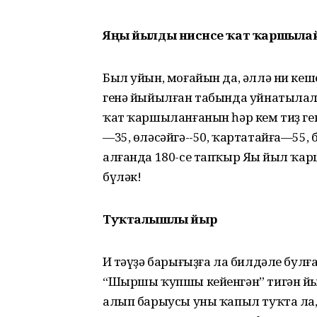
Яңы йылды нисәнсе ҡат ҡаршыла
Был уйын, моғайын да, әллә ни кеш
генә йыйылған табында уйнатылалы
ҡат ҡаршыланғанын һәр кем тиҙ генә
—35, өләсәйгә--50, ҡартатайға—55, 
алғанда 180-се тапҡыр Яңы йыл ҡарш
бүләк!
Туҡталышлы йыр
Иң тәүҙә барығыҙға ла билдәле булғ
“Шыршы ҡупшы кейенгән” тигән й
алып барыусы уны ҡапыл туҡта ла,