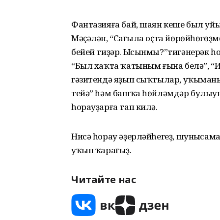
Фантазияға бай, шаян кеше был уйы
Мәҫәлән, “Саңғыла оҫта йөрөйһөгөҙ
бейей тиҙәр. Ысынмы?”тигәнерәк һо
“Был хаҡта ҡатыным ғына белә”, “Иҫ
гәзитендә яҙып сыҡтылар, уҡыманы
тейә” һәм башҡа һөйләмдәр булыуы
һорауҙарға тап килә.
Нисә һорау әҙерләйһегеҙ, шуныңсам
уҡып ҡарағыҙ.
Читайте нас