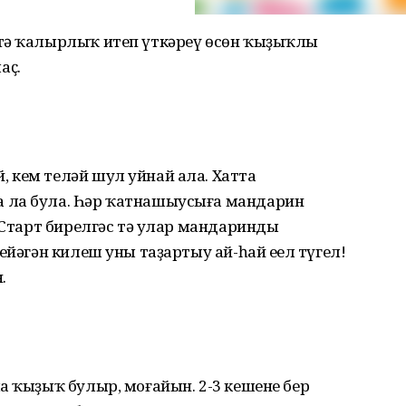
ҫтә ҡалырлыҡ итеп үткәреү өсөн ҡыҙыҡлы
аҫ.
 кем теләй шул уйнай ала. Хатта
 ла була. Һәр ҡатнашыусыға мандарин
. Старт бирелгәс тә улар мандаринды
ейәгән килеш уны таҙартыу ай-һай еңел түгел!
.
а ҡыҙыҡ булыр, моғайын. 2-3 кешене бер