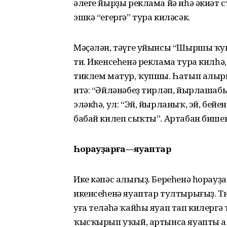
әлеге йырҙы реклама йә иһә әкиәт 
эшкә “егергә” тура киләсәк.
Мәҫәлән, тәүге уйынсы “Шыршы ҡупш
ти. Икенсеһенә реклама тура килһ
тиклем матур, ҡупшы. Һатып алыр
итә: “Әйләнәбеҙ тирләп, йырлашабы
эләкһә, ул: “Эй, йырланыҡ, эй, бе
бабай килеп сыҡты”. Артабан биш
Һорауҙарға—яуаптар
Ике кәпәс алығыҙ. Береһенә һорауҙ
икенсеһенә яуаптар тултырығыҙ. Ти
уға теләһә ҡайһы яуап тап килергә
ҡысҡырып уҡый, артынса яуапты а