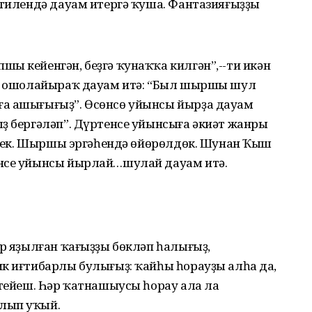
стилендә дауам итергә ҡуша. Фантазияғыҙҙы
ы кейенгән, беҙгә ҡунаҡҡа килгән”,--ти икән
ә, ошолайыраҡ дауам итә: “Был шыршы шул
ға ашығығыҙ”. Өсөнсө уйынсы йырҙа дауам
ҙ бергәләп”. Дүртенсе уйынсыға әкиәт жанры
йенек. Шыршы эргәһендә өйөрөлдөк. Шунан Ҡыш
енсе уйынсы йырлай…шулай дауам итә.
ар яҙылған ҡағыҙҙы бөкләп һалығыҙ,
к иғтибарлы булығыҙ: ҡайһы һорауҙы алһаң да,
 тейеш. Һәр ҡатнашыусы һорау ала ла
лып уҡый.