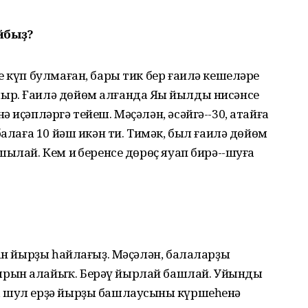
йбыҙ?
е күп булмаған, бары тик бер ғаилә кешеләре
р. Ғаилә дөйөм алғанда Яңы йылды нисәнсе
 иҫәпләргә тейеш. Мәҫәлән, әсәйгә--30, атайға
балаға 10 йәш икән ти. Тимәк, был ғаилә дөйөм
ылай. Кем иң беренсе дөрөҫ яуап бирә--шуға
ан йырҙы һайлағыҙ. Мәҫәлән, балаларҙың
ырын алайыҡ. Берәү йырлай башлай. Уйынды
 шул ерҙә йырҙы башлаусының күршеһенә