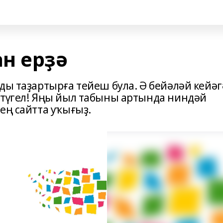
н ерҙә
ды таҙартырға тейеш була. Ә бейәләй кейә
 түгел! Яңы йыл табыны артында ниндәй
ең сайтта уҡығыҙ.