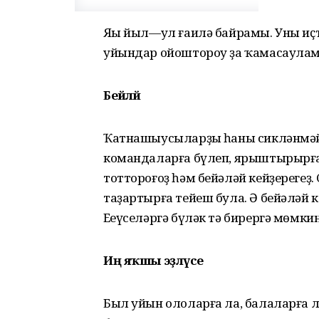
Яңы йыл—ул ғаилә байрамы. Уны и
уйындар ойоштороу ҙа ҡамасаулам
Бейәләй
Ҡатнашыусыларҙың һаны сикләнмәй,
командаларға бүлеп, ярыштырырға
тоттороғоҙ һәм бейәләй кейҙерегеҙ
таҙартырға тейеш була. Ә бейәләй к
Еңеүселәргә бүләк тә бирергә мөмкин
Иң яҡшы эҙләүсе
Был уйын ололарға ла, балаларға л