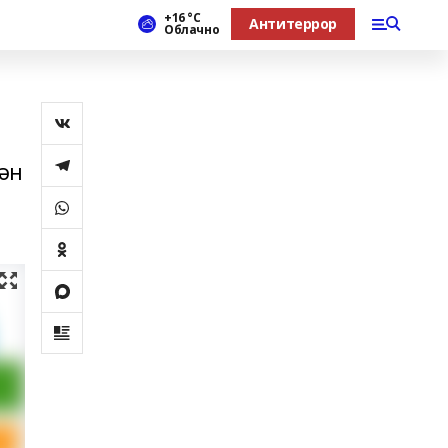
+16 °С
Антитеррор
Облачно
гән