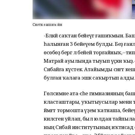
Сәнғәткә ғашиҡ йән
-Бәләкәй саҡтан бейеүгә ғашиҡмын. Ба
һалынған 3 бейеүем булды. Беҙ ғаил
өсөбөҙ бергә лә бейей торғайныҡ,--т
Матрай ауылында тыуып үҫкән ҡыҙ.-
Сибайға күстек. Атайымды сәнғәт кеш
булған ҡалаға эшкә саҡыртып алды
Гөлсимәне ата-әсәһе гимназияның баш
класташтары, уҡытыусылар менән тиҙ
йәмәғәт тормошта әүҙем ҡатнаша, бейе
киләсәген уйлап, был юлдан тайпыла
ның Сибай институтының иҡтисад 