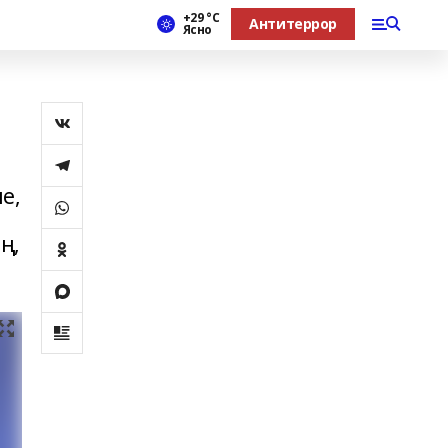
+29 °С
Антитеррор
Ясно
е,
ң,