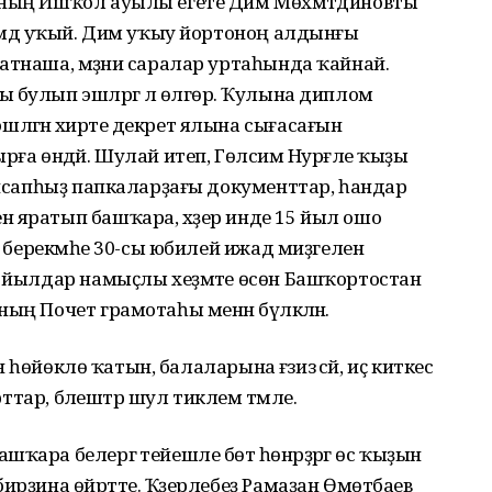
ының Ишҡол ауылы егете Дим Мөхәмәтдиновты
көмдә уҡый. Дим уҡыу йортоноң алдынғы
атнаша, мәҙәни саралар уртаһында ҡайнай.
 булып эшләргә лә өлгөрә. Ҡулына диплом
әгән әхирәте декрет ялына сығасағын
рға өндәй. Шулай итеп, Гөлсимә Нурғәле ҡыҙы
-хисапһыҙ папкаларҙағы документтар, һандар
 яратып башҡара, хәҙер инде 15 йыл ошо
тр берекмәһе 30-сы юбилей ижад миҙгелен
ҡ йылдар намыҫлы хеҙмәте өсөн Башҡортостан
ың Почет грамотаһы менән бүләкләнә.
нә һөйөклө ҡатын, балаларына ғәзиз әсәй, иҫ киткес
орттар, бәлештәр шул тиклем тәмле.
ҡара белергә тейешле бөтә һөнәрҙәргә өс ҡыҙын
ирҙина өйрәтте. Ҡәҙерлебеҙ Рамаҙан Өмөтбаев