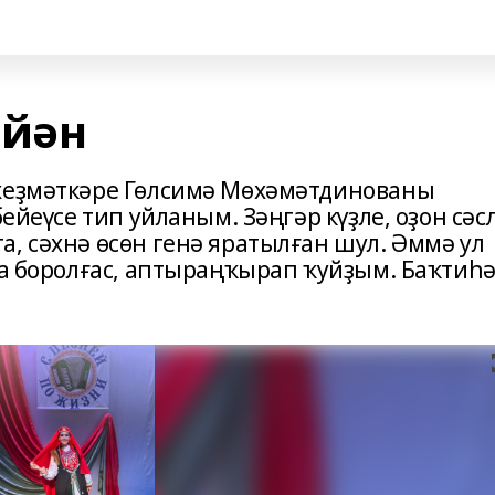
 йән
 хеҙмәткәре Гөлсимә Мөхәмәтдинованы
бейеүсе тип уйланым. Зәңгәр күҙле, оҙон сәсл
, сәхнә өсөн генә яратылған шул. Әммә ул
ҡа боролғас, аптыраңҡырап ҡуйҙым. Баҡтиһә