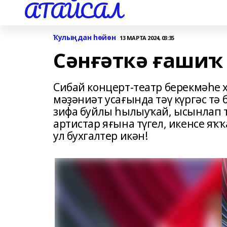
АТАЙСАЛ
Ҡулыңдан һөйөн
13 МАРТА 2024, 03:35
Сәнғәткә ғашиҡ
Сибай концерт-театр берекмәһе
мәҙәниәт усағында тәү күргәс тә 
зифа буйлы һылыуҡай, ысынлап та
артистар яғына түгел, икенсе яҡ
ул бухгалтер икән!