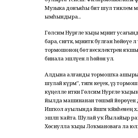
Музыка донъяһы бит шул тиклем м
ымһындыра...
Гөлсимә Нурғәле ҡыҙы мәҙәниәт усағын
бара, сәнғәткә, мәҙәниәткә булған һөйөүе
тормошоноң бөтә нескәлектәрен яҡшы б
бинала эшләүенә лә һөйөнә ул.
Алдына алғанды тормошҡа ашырырға ө
шулай күрәм”, тигән кеүек, үҙ тормо
күңелле иткән Гөлсимә Нурғәле ҡыҙ
йылда машинанан төшмәй йөрөүен дә
Ишҡол ауылында йәшәгән ҡәйнәһенең х
эшләп ҡайта. Шулай уҡ Йылайыр рай
Хөснулла ҡыҙы Лоҡмановаға ла юл