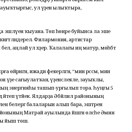
ауыҡтырғыс, ул үҙенә ылыҡтыра,
да эшләүенә ҡыуана. Төп һөнәре буйынса ла эше
 лә ҡәнәғәтләндерелә. Филармония, артистар
елә, аңлай ул хәҙер. Ҡалалағы иң матур, мөһәбәт
йрәнгән, ижади фекерләгән, “мин рәссәм, мин
шон үҙе сағыулатҡан, үҙенсәлекле, зауыҡлы,
ының энергияһы ташып-урғылып тора. Һуңғы 5
 әйтеп үтәйек. Ялдарҙа Әбйәлил районының
әлен белергә балаларын алып бара, эштәрен
онының Матрай ауылында йәшәгән өләсәһе Әминә
ы йыш төшә.