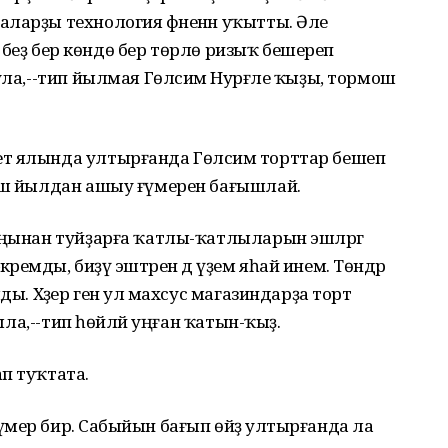
ларҙы технология фәненән уҡытты. Әле
лә беҙ бер көндө бер төрлө ризыҡ бешереп
ула,--тип йылмая Гөлсимә Нурғәле ҡыҙы, тормош
т ялында ултырғанда Гөлсимә торттар бешеп
биш йылдан ашыу ғүмерен бағышлай.
уңынан туйҙарға ҡатлы-ҡатлыларын эшләргә
емды, биҙәү эштәрен дә үҙем яһай инем. Төндәр
ды. Хәҙер генә ул махсус магазиндарҙа торт
тыла,--тип һөйләй уңған ҡатын-ҡыҙ.
п туҡтата.
мер бирә. Сабыйын бағып өйҙә ултырғанда ла