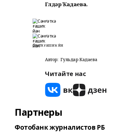
Гөлдәр Ҡадаева.
Сәнғәткә ғашиҡ йән
Автор:
Гульдар Кадаева
Читайте нас
Партнеры
Фотобанк журналистов РБ