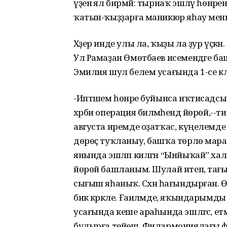
үҙенә ял бирмәй: тырнаҡ эшләү һөнәре
ҡатын-ҡыҙҙарға маникюр яһау менә
Хәҙер инде улы ла, ҡыҙы ла ҙур үҫкән
Ул Рамаҙан Өмөтбаев исемендәге баш
Эмилия шул белем усағында 1-се к
-Иптәшем һөнәре буйынса иҡтисадсы 
хәрби операция биләмәһендә йөрөй,--
августа иремде оҙатҡас, күңелемд
дөрөҫ туҡланыу, башҡа төрлө мар
янында эшләп килгән “Ынйыҡай” халы
йөрөй башланым. Шулай итеп, тағы б
сығыш яһаныҡ. Сәхнә һағындырған. Ө
бик кәрәкле. Ғаиләмде, яҡындарымды
усағында кеше араһында эшләгәс, етмә
булырға тейеш. Филармониялағы форт