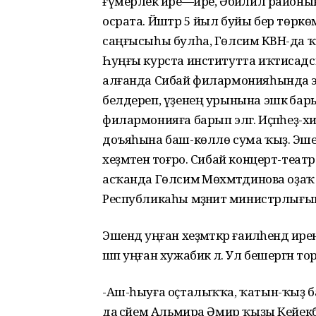
ғүмерлек йәре—ире, Әбйәлил район
осрата. Йәштәр 5 йыл буйы бер төр
саңғысыһы булһа, Гөлсимә КВН-да ҡ
Һуңғы курста институтта иҡтисадсы
алғанда Сибай филармонияһында эшл
белдереп, үҙенең урынына эшкә бары
филармонияға барып эләгә. Иҫәпһеҙ
доъяһына баш-көллө сума ҡыҙ. Эшен
хеҙмәтенә тоғро. Сибай концерт-теа
асҡанда Гөлсимә Мөхәмәтдинова оҙа
Республикаһы мәҙәниәт министрлығын
Эшендә уңған хеҙмәткәр ғаиләһендә ире
шәп уңған хужабикә лә. Ул бешергән т
-Аш-һыуға оҫталыҡҡа, ҡатын-ҡыҙ баш
да әсәйем Альмира Әмир ҡыҙы Кейекб