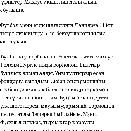
н үҙләштерә. Махсус уҡып, лицензия алып,
н булыша.
. Футбол менән етди шөғөлләнгән Даниярға 11 йәш.
ҡорт лицейында 5-се, бейеүгә йөрөгән ҡыҙы
ласта уҡый.
булһа ла ул хәрби кеше. Әлеге ваҡытта махсус
ти Гөлсимә Нурғәле ҡыҙы көрһөнөп.-Былтыр
е бушлыҡ ялмап алды. Уны тултырыр өсөн
афондарға яҙылдым. Сибай филармонияһы
ҡ бейеүҙәре ансамбленең өлкәндәр төркөмөнә
ейеүгә әйләнеп ҡайттым. Һуңғы өс концертта
ҫтәмә шөғөлдәрем, мауығыуҙарым иһә, тормошта
 тәмле-татлы бешереп һыйлайым. Мәҙәниәт
һә, сәхнәгә лә сыҡҡас, тырнаҡтар ҡараулы
епиано, роялдәрҙә уйнарға өйрәнгем килә.