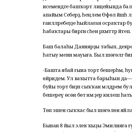
исемендәге башҡорт лицейында бала
апайым Себерҙә, һеңлем Өфөлә йәшәһә 
ғаиләләребеҙҙе һыйлаған осраҡтар б
һабаҡтары биргән әсәһенә рәхмәттәр әйтеп.
Баш балаһы Даниярҙы табып, декре
һатыу менән мауыға. Был шөғөлгә 
-Башта ябай ғына торт бешерһәм, һ
өйрәндем. Ул ваҡытта барыһын да—кр
буйы торт биҙәп сыҡҡан мәлдәрем бул
бешереү өсөн бөтә нәмә әҙер килеш һа
Төп эшенә сыҡҡас был шөғөлөн яйла
Бынан 8 йыл элек ҡыҙы Эмилияға ғү