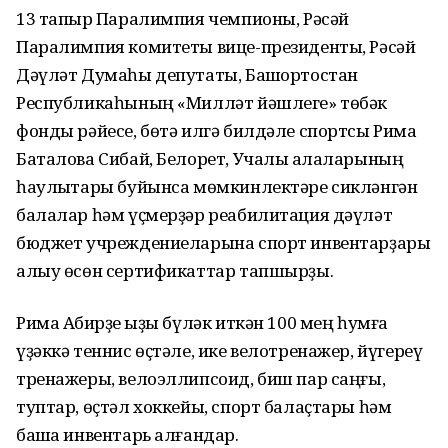
13 тапҡыр Паралимпия чемпионы, Рәсәй
Паралимпия комитеты вице-президенты, Рәсәй
Дәүләт Думаһы депутаты, Башҡортостан
Республикаһының «Милләт йәшлеге» төбәк
фонды рәйесе, бөтә илгә билдәле спортсы Рима
Баталова Сибай, Белорет, Учалы ҡалаларының
һаулыҡтары буйынса мөмкинлектәре сикләнгән
балалар һәм үҫмерҙәр реабилитация дәүләт
бюджет учреждениеларына спорт инвентарҙары
алыу өсөн сертификаттар тапшырҙы.
Рима Аҡбирҙе ҡыҙы бүләк иткән 100 мең һумға
үҙәккә теннис өҫтәле, ике велотренажер, йүгереү
тренажеры, велоэллипсоид, биш пар саңғы,
туптар, өҫтәл хоккейы, спорт балаҫтары һәм
башҡа инвентарь алғандар.