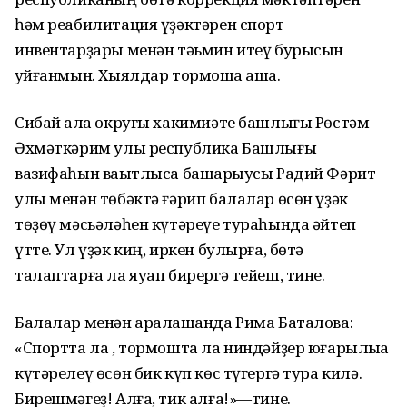
һәм реабилитация үҙәктәрен спорт
инвентарҙары менән тәьмин итеү бурысын
ҡуйғанмын. Хыялдар тормошҡа аша.
Сибай ҡала округы хакимиәте башлығы Рөстәм
Әхмәткәрим улы республика Башлығы
вазифаһын ваҡытлыса башҡарыусы Радий Фәрит
улы менән төбәктә ғәрип балалар өсөн үҙәк
төҙөү мәсьәләһен күтәреүе тураһында әйтеп
үтте. Ул үҙәк киң, иркен булырға, бөтә
талаптарға ла яуап бирергә тейеш, тине.
Балалар менән аралашҡанда Рима Баталова:
«Спортта ла , тормошта ла ниндәйҙер юғарылыҡҡа
күтәрелеү өсөн бик күп көс түгергә тура килә.
Бирешмәгеҙ! Алға, тик алға!»—тине.