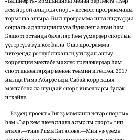
«Башнефть» компанияһы менән берлектә «Һәр
кем йөрөй алырлыҡ спорт» исемле программаны
тормошҡа ашыра. Был программа инвалидтарҙы
социаль адаптациялауға йүнәлеш алған һәм
Башҡортостанда балалар һәм үҫмерҙәр спортын
үҫтереүгә күп көс һала. Ошо программа
нигеҙендә республиканың утыҙҙан ашыу
коррекция мәктәбе махсус тренажерҙар һәм
спортинвентарҙар менән тәьмин ителгән. 2017
йылда Рима Аҡбирҙе ҡыҙы Сибай коррекция
мәктәбенә лә шундай спорт инвентары бүләк
иткәйне.
—Беҙҙең проект «Тигеҙ мөмкинлектәр спорты»
һәм «Һәр кем шөғөлләнә алырлыҡ спорт» тип
атала,—тине Рима Баталова.—Мин үҙ-үҙемә
республиканың бөтә коррекция мәктәптәрен