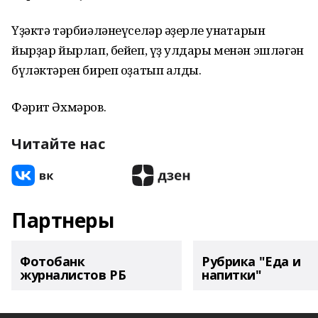
Үҙәктә тәрбиәләнеүселәр ҡәҙерле ҡунаҡтарын
йырҙар йырлап, бейеп, үҙ ҡулдары менән эшләгән
бүләктәрен биреп оҙатып ҡалды.
Фәрит Әхмәров.
Читайте нас
Партнеры
Фотобанк
Рубрика "Еда и
журналистов РБ
напитки"