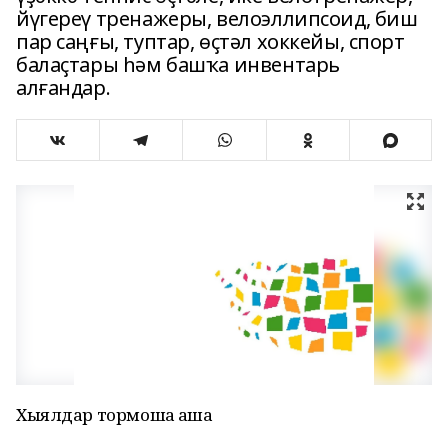
йүгереү тренажеры, велоэллипсоид, биш
пар саңғы, туптар, өҫтәл хоккейы, спорт
балаҫтары һәм башҡа инвентарь
алғандар.
Хыялдар тормошҡа аша