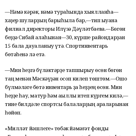
—Нәмә кәрәк, нәмә тураһында хыялланһаҡ—
хәҙер шуларҙың барыһыла бар,—тип ҡыуана
филиал директоры Илүзә Дәүләтбаева.—Бөгөн
беҙҙә Сибай ҡалаһынан—30, күрше райондарҙан
15 бала дауаланыу үтә. Спортинвентарь
бөтәһенә лә етә.
—Мин һеҙгә бүләктәрҙе тапшырыу өсөн бөгөн
таң менән Мәскәүҙән осоп килеп төштөм.—Ошо
бүлмәләге бөтә инвентарь ҙа һеҙҙең өсөн. Мин
һеҙҙе һау, матур һәм аҡыллы итеп күргем килә,—
тине билдәле спортсы балаларҙың арҡаларынан
һөйөп.
«Милләт йәшлеге» төбәк йәмәғәт фонды