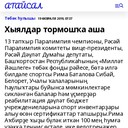
АТАЙСАЛ
Төбәк һулышы
19 ФЕВРАЛЯ 2019, 07:37
Хыялдар тормошҡа аша
13 тапҡыр Паралимпия чемпионы, Рәсәй
Паралимпия комитеты вице-президенты,
Рәсәй Дәүләт Думаһы депутаты,
Башҡортостан Республикаһының «Милләт
йәшлеге» төбәк фонды рәйесе, бөтә илгә
билдәле спортсы Рима Баталова Сибай,
Белорет, Учалы ҡалаларының
һаулыҡтары буйынса мөмкинлектәре
сикләнгән балалар һәм үҫмерҙәр
реабилитация дәүләт бюджет
учреждениеларына спорт инвентарҙары
алыу өсөн сертификаттар тапшырҙы.Рима
Аҡбирҙе ҡыҙы бүләк иткән 100 мең һумға
үҙәккә теннис өҫтәле, ике велотренажер,