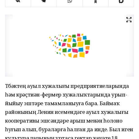
Төбәктең ауыл хужалығы предприятиеларында
һәм крәҫтиән-фермер хужалыҡтарында урып-
йыйыу эштәре тамамланыуға бара. Баймаҡ
районының Ленин исемендәге ауыл хужалығы
кооперативы эшсәндәре арыш менән һолоно
һуғып алып, бураларға һалған да инде. Был иген
культураларының уртаса гектар ҡеүәте 18