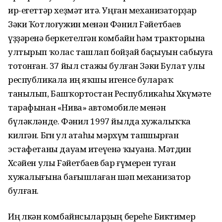
ир-егеттәр хеҙмәт итә. Уңған механизаторҙар
Зәки Ҡотлоғужин менән Фәнил Fәйетбаев
үҙҙәренә беркетелгән комбайн һәм тракторына
ултырып ҡолас ташлап бойҙай баҫыуын сабыуға
тотонған. 37 йыл стажы булған Зәки Булат улы
республикала иң яҡшы игенсе булараҡ
танылып, Башҡортостан Республикаһы Хөкүмәте
тарафынан «Нива» автомобиле менән
бүләкләнде. Фәнил 1997 йылда хужалыҡҡа
килгән. Бөгөн ул атаһы мәрхүм тапшырған
эстафетаны дауам итеүенә ҡыуана. Мәтдин
Хөсәйен улы Fәйетбаев бар ғүмерен туған
хужалығына бағышлаған шәп механизатор
булған.
Иң өлкән комбайнсыларҙың береһе Биктимер