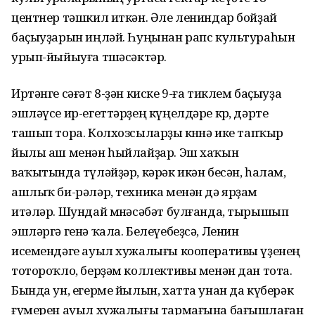
центнер тәшкил иткән. Әле лениндар бойҙай
баҫыуҙарын иңләй. Һуңынан рапс культураһын
урып-йыйыуға төшәсәктәр.
Иртәнге сәғәт 8-ҙән киске 9-ға тиклем баҫыуҙа
эшләүсе ир-егеттәрҙең күңелдәре көр, дәрте
ташып тора. Колхозсыларҙы көнөнә ике тапҡыр
йылы аш менән һыйлайҙар. Эш хаҡын
ваҡытында түләйҙәр, кәрәк икән бесән, һалам,
ашлыҡ би-рәләр, техника менән дә ярҙам
итәләр. Шундай мөнәсәбәт булғанда, тырышып
эшләргә генә ҡала. Белеүебеҙсә, Ленин
исемендәге ауыл хужалығы кооперативы үҙенең
тотороҡло, берҙәм коллективы менән дан тота.
Бында ун, егерме йылын, хатта унан да күберәк
ғүмерен ауыл хужалығы тармағына бағышлаған