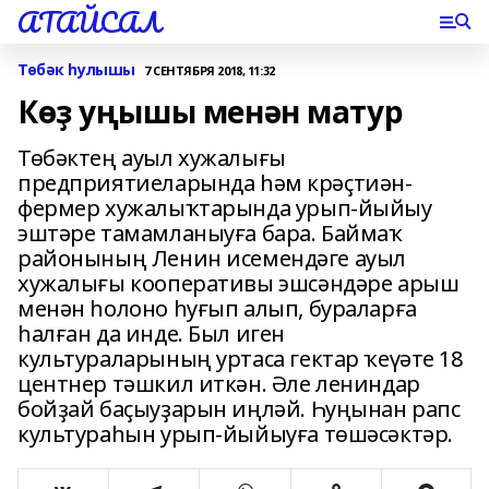
АТАЙСАЛ
Төбәк һулышы
7 СЕНТЯБРЯ 2018, 11:32
Көҙ уңышы менән матур
Төбәктең ауыл хужалығы
предприятиеларында һәм крәҫтиән-
фермер хужалыҡтарында урып-йыйыу
эштәре тамамланыуға бара. Баймаҡ
районының Ленин исемендәге ауыл
хужалығы кооперативы эшсәндәре арыш
менән һолоно һуғып алып, бураларға
һалған да инде. Был иген
культураларының уртаса гектар ҡеүәте 18
центнер тәшкил иткән. Әле лениндар
бойҙай баҫыуҙарын иңләй. Һуңынан рапс
культураһын урып-йыйыуға төшәсәктәр.