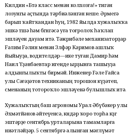
Килдин «Бөтә класс менән колхозға!» тигән
лозунгы аҫтында тәрбиәләнгән кеше. Әрмегә
барып ҡайтҡандан һуң, 1982 йылда хужалыҡҡа
эшкә төшә һәм бөгөнгәсә уға тоғролоҡ һаҡлап
эшләүен дауам итә. Тәжрибәле механизаторҙар
Fәлим Fәлин менән Зөлфәр Кәримов ашлыҡ
йыйыуҙа, водителдәр—ике туған Дамир һәм
Наил Үҙәнбаевтар игенде ырҙынға ташыуҙа
алдынғылыҡты бирмәй. Инженер Fәле Fайса
улы Сәғәҙәтов техниканың торошон күҙәтеп,
сменаның тотороҡло эшләүенә булышлыҡ итә.
Хужалыҡтың баш агрономы Урал Әбүбәкер улы
Әхмәтйәнов әйтеүенсә, көндәр ҡоро торһа көҙгө
эштәрҙе сентябрь урталарына тамамларға
ниәтләйҙәр. 5 сентябргә алынған мәғлүмәт