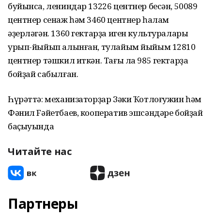
буйынса, лениндар 13226 центнер бесән, 50089
центнер сенаж һәм 3460 центнер һалам
әҙерләгән. 1360 гектарҙа иген культуралары
урып-йыйып алынған, тулайым йыйым 12810
центнер тәшкил иткән. Тағы ла 985 гектарҙа
бойҙай сабылған.
Һүрәттә: механизаторҙар Зәки Ҡотлоғужин һәм
Фәнил Fәйетбаев, кооператив эшсәндәре бойҙай
баҫыуында
Читайте нас
Партнеры