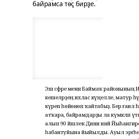
байрамса төҫ бирҙе.
Эш сәфәре менән Баймаҡ районының Иҫ
кешеләрҙең ихлас күңелле, матур һү
күреп һөйөнөп ҡайтабыҙ. Бер ғаилә һым
атҡара, байрамдарҙы ла күмәкләп үткә
алып 90 йәшлек Диниә инәй Йыһанги
һабантуйына йыйылды. Ауыл эргәһен