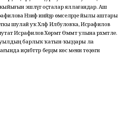
м ҡыйығын эшләүгә оҫталар яллағандар. Аш
афилова Нәзифә инәйҙәр өмәселәрҙе йылы аштары
лҡы шулай уҡ Хәләф Илбуловҡа, Исрафилов
епутат Исрафилов Хөрмәт Өммәт улына рәхмәтле.
ә ауылдың барлыҡ ҡатын-ҡыҙҙары ла
нда иҫәнбәттәр берҙәм көс менән төҙөгән