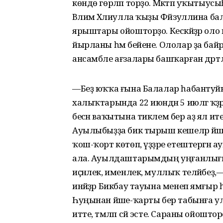
көндө гөрләп торҙо. Мәктәп уҡытыусы
Вәлимә Хәлиулла ҡыҙы Фәйзуллина ба
ярыштары ойошторҙо. Кескәйҙәр оло к
йырланы һәм бейене. Ололар ҙа бай
ансамбле ағзалары башҡарған дәртл
—Беҙ юҡҡа ғына Балалар һабантуйы
халыҡтарында 22 июндән 5 июлгә ҡәҙәр
бесән ваҡытына тиклем бер аҙ ял и
Ауылыбыҙҙа бик тырыш кешеләр йәшәй
ҡош-ҡорт көтөп, үҙҙәре етештергә
ала. Ауылдаштарымдың уңғанлығына
иҫәнлек, именлек, муллыҡ теләйбеҙ
инәйҙәр Бикбау тауына менеп ямғыр һ
Һуңынан йәше-ҡарты бер табынға у
итте, тәмләп сәй эсте. Сараны ойо