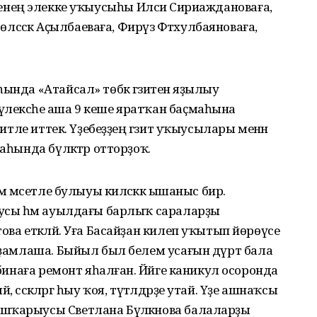
әктәбенең элекке уҡыусыһы Илсиә Сириаждановаға,
Гөлсәсәк Аҫылбаеваға, Фирүзә Фәтхулбаяноваға,
ында «Атайсал» төбәк гәзитенә яҙылыу
үлексәһе аша 9 кеше яратҡан баҫмаһына
әзитле иттек. Үҙебеҙҙең гәзит уҡыусылары менән
аһында бүләктәр отторҙоҡ.
м мәсетле булыуы киләсәккә ышаныс бирә.
ыусы һәм ауылдағы барлыҡ сараларҙы
ова етәкләй. Уға Басайҙан килеп уҡытып йөрөүсе
ярҙамлаша. Быйыл был белем усағын дүрт бала
 бинаға ремонт яһалған. Йәйге каникул осоронда
й, сәскәләргә һыу ҡоя, түтәлдәрҙе утай. Үҙе ашнаҡсы
шҡарыусы Светлана Бүләкәнова балаларҙы