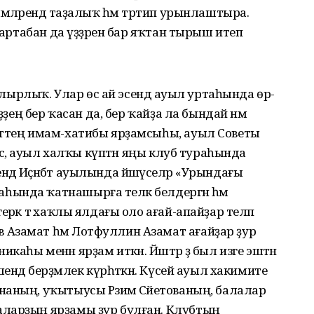
мәләрендә таҙалыҡ һәм тәртип урынлаштыра.
р артабан да үҙҙәрен бар яҡтан тырыш итеп
ҡалырлыҡ. Улар өс ай эсендә ауыл уртаһында өр-
ҙҙең бер ҡасан да, бер ҡайҙа ла бындай нәмә
еттең имам-хатибы ярҙамсыһы, ауыл Советы
нсә, ауыл халҡы күптән яңы клуб тураһында
ә Иҫәнбәт ауылында йәшәүселәр «Урындағы
ында ҡатнашырға теләк белдергән һәм
рәк тә хаҡлы ялдағы оло ағай-апайҙар теләп
Азамат һәм Лотфуллин Азамат ағайҙар ҙур
никаһы менән ярҙам иткән. Йәштәр ҙә был изге эштән
ендә берҙәмлек күрһәткән. Күсей ауыл хакимите
аның, уҡытыусы Рәзимә Сәйетованың, балалар
аларҙың ярҙамы ҙур булған. Клубтың