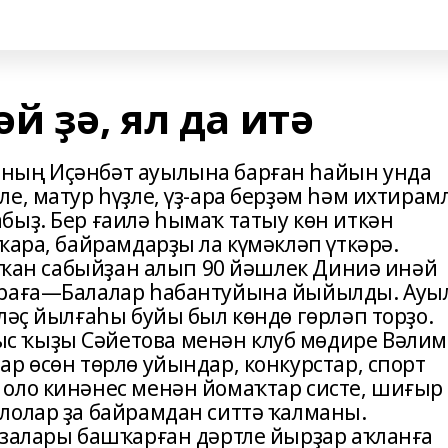
й ҙә, ял да итә
ның Иҫәнбәт ауылына барған һайын унда
е, матур һүҙле, үҙ-ара берҙәм һәм ихтирам
быҙ. Бер ғаилә һымаҡ татыу көн иткән
ҡара, байрамдарҙы ла күмәкләп үткәрә.
ятҡан сабыйҙан алып 90 йәшлек Диниә инәй
араға—Балалар һабантуйына йыйылды. Ауы
ләҫ йылғаһы буйы был көндө гөрләп торҙо.
 ҡыҙы Сәйетова менән клуб мөдире Вәлим
р өсөн төрлө уйындар, конкурстар, спорт
оло кинәнес менән йомаҡтар систе, шиғыр
лолар ҙа байрамдан ситтә ҡалманы.
ғзалары башҡарған дәртле йырҙар аҡланға