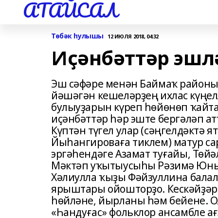
АТАЙСАЛ
Төбәк һулышы
12 ИЮЛЯ 2018, 04:32
Иҫәнбәттәр эшлә
Эш сәфәре менән Баймаҡ районы
йәшәгән кешеләрҙең ихлас күңелл
булыуҙарын күреп һөйөнөп ҡайта
иҫәнбәттәр һәр эште бергәләп ат
Күптән түгел улар (сәңгелдәктә 
Йыһангироваға тиклем) матур с
эргәһендәге Азамат туғайы, Төйә
Мәктәп уҡытыусыһы Рәзимә Юныс
Хәлиулла ҡыҙы Фәйзуллина балала
ярыштары ойошторҙо. Кескәйҙәр 
һөйләне, йырланы һәм бейене. О
«Һандуғас» фольклор ансамбле а