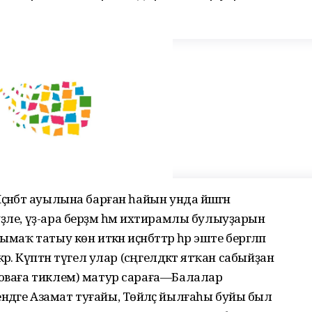
әнбәт ауылына барған һайын унда йәшәгән
ҙле, үҙ-ара берҙәм һәм ихтирамлы булыуҙарын
аҡ татыу көн иткән иҫәнбәттәр һәр эште бергәләп
рә. Күптән түгел улар (сәңгелдәктә ятҡан сабыйҙан
роваға тиклем) матур сараға—Балалар
дәге Азамат туғайы, Төйәләҫ йылғаһы буйы был