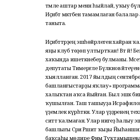
тәмле аштар менән һыйлай, уҡыу бүл
Иҫәнбәт мәктәбен тамамлаған балала
таныта.
Иҫәнбәттәрҙең эшһөйәрлегенә хайран 
яңы клуб төҙөп ултыртҡан! Вәт әй! Бе
хаҡында ишеткәнебеҙ булманы. Мәс
депутаты Тимерғәле Бүләкәнов әйтеүе
хыялланған. 2017 йылдың сентябренд
башланғыстарҙы яҡлау» программаһ
халыҡтан аҡса йыйған. Был эшкә биге
ҡушылған. Таш ташыуҙа Исрафилов 
әүҙемлек күрһәткән. Улар үҙҙәренең тех
ситтә ҡалмаған. Улар нигеҙ һалыу эш
башлығы Сәриә Рәшит ҡыҙы Йыһаншин
баҡсаһы мөдире Фәимә Туҡтамышев