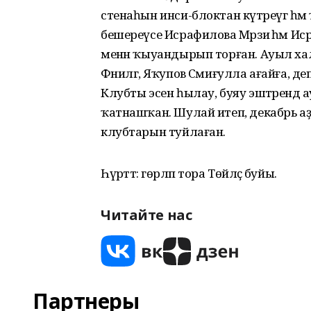
стенаһын инси-блоктан күтәреүгә һә
бешереүсе Исрафилова Мәрзиә һәм Иср
менән ҡыуандырып торған. Ауыл ха
Фәнилгә, Яҡупов Сәмиғулла ағайға, д
Клубты эсен һылау, буяу эштәренд
ҡатнашҡан. Шулай итеп, декабрь аҙағы
клубтарын туйлаған.
Һүрәттә: гөрләп тора Төйәләҫ буйы.
Читайте нас
Партнеры