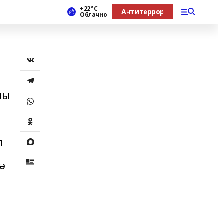
+22 °С
Антитеррор
Облачно
лы
л
ә