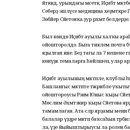
әйткәндә, урындағы мәсеткә, Иҫәнбәт м
Себерҙә эшләүсе медицина хеҙмәткәре 
Зөбәйер Сәйетовҡа ҙур рәхмәт белдерҙе.
Был көндө Иҫәнбәт ауылы халҡы араһ
ойошторолдо. Быға тиклем почта б
яҙылған ине. Беҙ тағы ла 7 кешене г
көнүҙәк темаларға һөйләшеп, улар ар
Иҫәнбәт ауылының мәктәпле, клублы һә
Башланғыс мәктәпте тәжрибәле уҡыт
ойоштороусы Рәзимә Юныс ҡыҙы Сәйет
Мөслимә Әхмәтзәкир ҡыҙы Сәйетова 
тамамлаған. Ата-әсәләр ярҙамы менән
балалар үҙҙәре мәктәп баҡсаһын тәрбиәлә
ла, үҙе йыйыштырыусы ла ролен ба