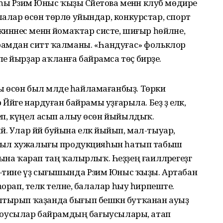
һы Рәзимә Юныс ҡыҙы Сәйетова менән клуб мөдире
лалар өсөн төрлө уйындар, конкурстар, спорт
инәнес менән йомаҡтар систе, шиғыр һөйләне,
рамдан ситтә ҡалманы. «Һандуғас» фольклор
е йырҙар аҡланға байрамса төҫ бирҙе.
 өсөн был мәлде һайламағанбыҙ. Төрки
 Йәйге нардуған байрамы уҙғарыла. Беҙ ҙә еләк,
теп, күңел асып алыу өсөн йыйылдыҡ.
. Улар йәй буйына еләк йыйып, мал-тыуар,
н ауыл хужалығы продукцияһын һатып табыш
 ҡарап таң ҡалырлыҡ. Һеҙҙең ғаиләләрегеҙгә
,—тине үҙ сығышында Рәзимә Юныс ҡыҙы. Артабан
орап, теләк теләне, балалар һыу һирпеште.
лтырып ҡаҙанда бығып бешкән бутҡанан ауыҙ
штороусылар байрамдың бағыусылары, атап