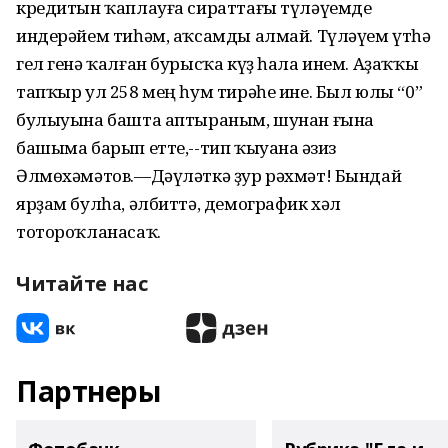
кредитын ҡаплауға сираттағы түләүемде
индерәйем тиһәм, аҡсамды алмай. Түләүем үтһә
гел генә ҡалған бурысҡа күҙ һала инем. Аҙаҡҡы
тапҡыр ул 258 мең һум тирәһе ине. Был юлы “0”
булыуына башта аптыраным, шунан ғына
башыма барып етте,--тип ҡыуана Ғәзиз
Әлмөхәмәтов.—Дәүләткә ҙур рәхмәт! Бындай
ярҙам булһа, әлбиттә, демографик хәл
тотороҡланасаҡ.
Читайте нас
Партнеры