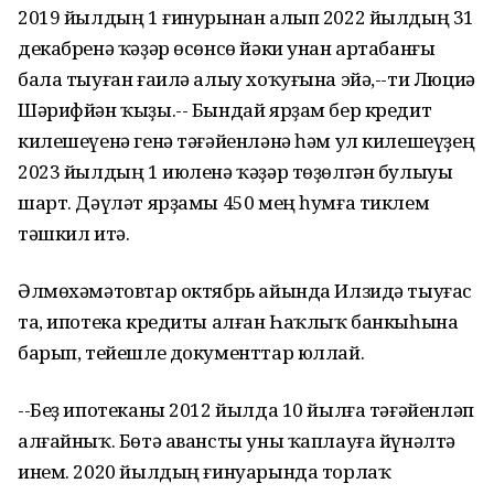
2019 йылдың 1 ғинурынан алып 2022 йылдың 31
декабренә ҡәҙәр өсөнсө йәки унан артабанғы
бала тыуған ғаилә алыу хоҡуғына эйә,--ти Люциә
Шәрифйән ҡыҙы.-- Бындай ярҙам бер кредит
килешеүенә генә тәғәйенләнә һәм ул килешеүҙең
2023 йылдың 1 июленә ҡәҙәр төҙөлгән булыуы
шарт. Дәүләт ярҙамы 450 мең һумға тиклем
тәшкил итә.
Әлмөхәмәтовтар октябрь айында Илзидә тыуғас
та, ипотека кредиты алған Һаҡлыҡ банкыһына
барып, тейешле документтар юллай.
--Беҙ ипотеканы 2012 йылда 10 йылға тәғәйенләп
алғайныҡ. Бөтә авансты уны ҡаплауға йүнәлтә
инем. 2020 йылдың ғинуарында торлаҡ