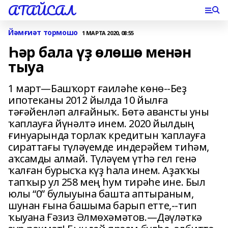
АТАЙСАЛ
Йәмғиәт тормошо
1 МАРТА 2020, 08:55
Һәр бала үҙ өлөшө менән
тыуа
1 март—Башҡорт ғаиләһе көнө--Беҙ
ипотеканы 2012 йылда 10 йылға
тәғәйенләп алғайныҡ. Бөтә авансты уны
ҡаплауға йүнәлтә инем. 2020 йылдың
ғинуарында торлаҡ кредитын ҡаплауға
сираттағы түләүемде индерәйем тиһәм,
аҡсамды алмай. Түләүем үтһә гел генә
ҡалған бурысҡа күҙ һала инем. Аҙаҡҡы
тапҡыр ул 258 мең һум тирәһе ине. Был
юлы “0” булыуына башта аптыраным,
шунан ғына башыма барып етте,--тип
ҡыуана Ғәзиз Әлмөхәмәтов.—Дәүләткә