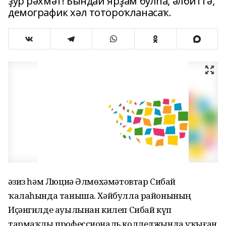
ҙур рәхмәт! Бындай ярҙам булһа, әлбиттә,
демографик хәл тотороҡланасаҡ.
Ғәзиз һәм Люциә Әлмөхәмәтовтар Сибай
ҡалаһында таныша. Хәйбулла районының
Иҫәнгилде ауылынан килеп Сибай күп
тармаҡлы профессиональ колледжында уҡыған