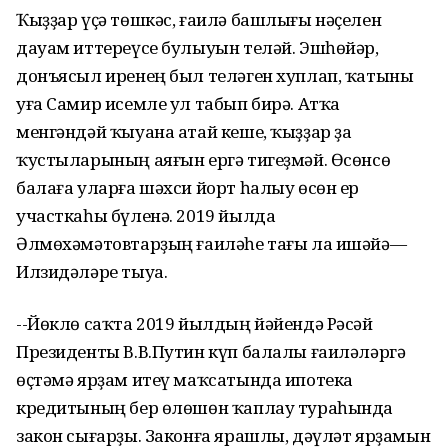
Ҡыҙҙар үҫә төшкәс, ғаилә башлығы нәҫелен
дауам иттереүсе булыуын теләй. Эшһөйәр,
донъясыл иренең был теләген хуплап, ҡатыны
уға Самир исемле ул табып бирә. Атҡа
менгәндәй ҡыуана атай кеше, ҡыҙҙар ҙа
ҡустыларының аяғын ергә тигеҙмәй. Өсөнсө
балаға уларға шәхси йорт һалыу өсөн ер
участкаһы бүленә. 2019 йылда
Әлмөхәмәтовтарҙың ғаиләһе тағы ла ишәйә—
Илзидәләре тыуа.
--Йөклө саҡта 2019 йылдың йәйендә Рәсәй
Президенты В.В.Путин күп балалы ғаиләләргә
өҫтәмә ярҙам итеү маҡсатында ипотека
кредитының бер өлөшөн ҡаплау тураһында
закон сығарҙы. Законға ярашлы, дәүләт ярҙамын