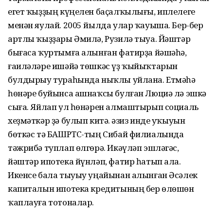
егет ҡыҙҙың күңелен баҫалҡылығы, иплелеге
менән яулай. 2005 йылда улар ҡауыша. Бер-бер
артлы ҡыҙҙары Әмилә, Рузилә тыуа. Йәштәр
бығаса ҡуртымға алынған фатирҙа йәшәһә,
ғаиләләре ишәйә төшкәс үҙ ҡыйыҡтарын
булдырыу тураһында ныҡлы уйлана. Етмәһә
һөнәре буйынса ашнаҡсы булған Люциә лә эшкә
сыға. Яйлап ул һөнәрен алмаштырып социаль
хеҙмәткәр ҙә булып китә. Ғәзиз инде уҡыуын
бөткәс тә БАШРТС-тың Сибай филиалында
тәжрибә туплап өлгөрә. Икәүләп эшләгәс,
йәштәр ипотека йүнләп, фатир һатып ала.
Икенсе бала тыуыу уңайынан алынған Әсәлек
капиталын ипотека кредитының бер өлөшөн
ҡаплауға тотоналар.