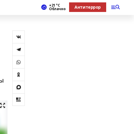
+21 °С
Антитеррор
Облачно
ды