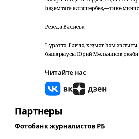
һөҙөмтәгә өлгәшербеҙ,—тине мини
Резеда Вәлиева.
Һүрәттә: Ғаилә, хеҙмәт һәм халыҡт
башҡарыусы Юрий Мельников реабил
Читайте нас
Партнеры
Фотобанк журналистов РБ