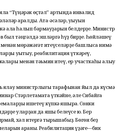
яла “Түңәрәк өҫтәл” артында инвалид
ләләр ҡаралды. Ата-әсәләр, уҡыуын
ә ала һалып бармауҙарын белдерҙе. Министр
 был тәңгәлдә эшләргә һүҙ бирҙе. Һөйләшеү
 менән мөрәжәғәт итеүселәрҙе башлыса нимә
ларҙы уҡытыу, реабилитация үткәреү,
вкалары менән тәьмин итеү, ер участкаһы алыу
ль яҡлау министрлығы тарафынан йыл да күсмә
инар Стәрлетамаҡта үткәйне, әле Сибайға
лемаларҙы ишетеү күпкә яҡшыраҡ. Сөнки
дәрҙе уларҙан да яҡшы белеүсе юҡ. Бер
рмай, хәл итергә тырышабыҙ. Бөгөн беҙ
еларын ҡараныҡ. Реабилитация үҙәге—бик