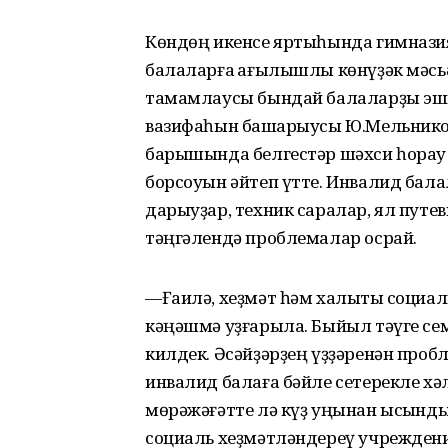
Көндөң икенсе яртыһында гимнази
балаларға ҡағылышлы көнүҙәк мәсьә
тамамлаусы бындай балаларҙы эшк
вазифаһын башҡарыусы Ю.Мельников
барышында белгестәр шәхси һорау
борсоуын әйтеп үтте. Инвалид бала
дарыуҙар, техник саралар, ял путе
тәңгәлендә проблемалар осрай.
—Ғаилә, хеҙмәт һәм халыҡты социа
кәңәшмә уҙғарыла. Быйыл тәүге сем
килдек. Әсәйҙәрҙең үҙҙәренән проб
инвалид балаға бәйле сетерекле хәл
мөрәжәғәтте лә күҙ уңынан ысҡынды
социаль хеҙмәтләндереү учреждени