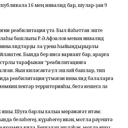
публикала 16 мең инвалид бар, шулар-ҙан 9
йәғни реабилитация үтә. Был йәһәттән эште
 ҡалаһы башлығы Р.Ә.Афзалов менән инвалид
е инвалидтарҙы ла үҙенә һыйындырырлыҡ
йләштек. Бында бер нисә вариант бар, ҡарарға
истрлыҡ тарафынан “реабилитацияға
лған. Яҡын киләсәктә ул эшләй башлар, тип
нда реабилитация үтмәгән инвалид балаларға
мөмкинлектәр территорияһы, бөтә кешегә лә
 яҡшы. Шуға барлыҡ халыҡҡа мөрәжәғәт итәм:
ында беләһегеҙ, күрәһегеҙ икән, мотлаҡ рәүештә
е ярҙамға килә. Бергәләп эшләһәк, мотлаҡ яҡшы