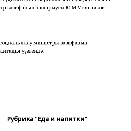
стр вазифаһын башҡарыусы Ю.М.Мельников.
ы социаль яҡлау министры вазифаһын
итация үҙәгендә.
Рубрика "Еда и напитки"