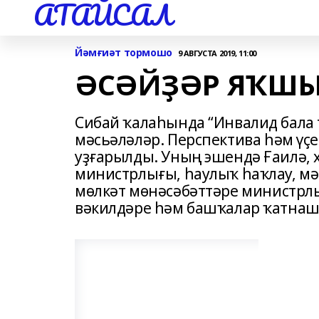
АТАЙСАЛ
Йәмғиәт тормошо
9 АВГУСТА 2019, 11:00
ӘСӘЙҘӘР ЯҠШЫ
Сибай ҡалаһында “Инвалид бала 
мәсьәләләр. Перспектива һәм үҫ
уҙғарылды. Уның эшендә Ғаилә, 
министрлығы, һаулыҡ һаҡлау, мә
мөлкәт мөнәсәбәттәре министрлы
вәкилдәре һәм башҡалар ҡатнаш