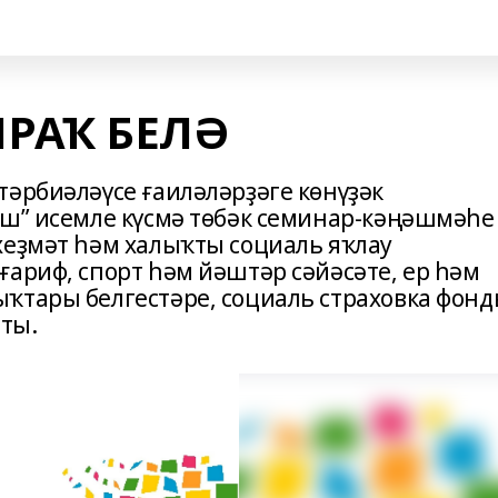
РАҠ БЕЛӘ
тәрбиәләүсе ғаиләләрҙәге көнүҙәк
еш” исемле күсмә төбәк семинар-кәңәшмәһе
хеҙмәт һәм халыҡты социаль яҡлау
ғариф, спорт һәм йәштәр сәйәсәте, ер һәм
ҡтары белгестәре, социаль страховка фон
ты.