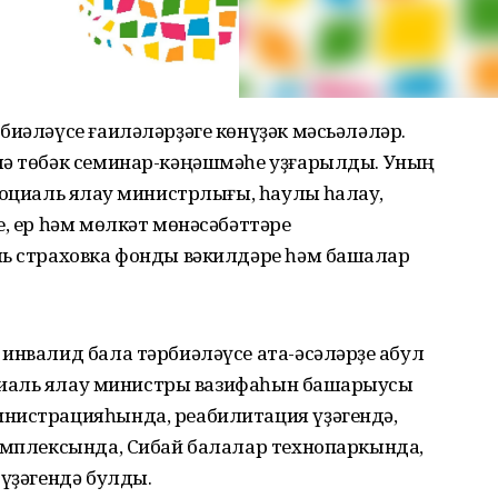
биәләүсе ғаиләләрҙәге көнүҙәк мәсьәләләр.
мә төбәк семинар-кәңәшмәһе уҙғарылды. Уның
оциаль яҡлау министрлығы, һаулыҡ һаҡлау,
е, ер һәм мөлкәт мөнәсәбәттәре
ль страховка фонды вәкилдәре һәм башҡалар
инвалид бала тәрбиәләүсе ата-әсәләрҙе ҡабул
оциаль яҡлау министры вазифаһын башҡарыусы
нистрацияһында, реабилитация үҙәгендә,
комплексында, Сибай балалар технопаркында,
 үҙәгендә булды.