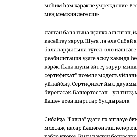
мөһим һәм кәрәкле учреждение. Рес
мең мөмкинлеге сик-
ләнгән бала ғына иҫәпкә алынған, 
көсәйтеү зарур. Шуға ла әле Сибай
балаларҙы ғына түгел, оло йәштәг
реабилитация үҙәге асыу хаҡында һө
кәрәк. Йәнә шуны әйтеү зарур: мин
сертификат” исемле модель уйланы
уйлайбыҙ. Сертификат йыл дауамы
биреләсәк. Башҡортостан—ул тигеҙ 
йәшәү өсөн шарттар булдырыла.
Сибайҙа “Ғаилә” үҙәге лә эшләүе бик
мохтаж, насар йәшәгән ғаиләләр хаҡ
хәбәр итегеҙ. Был үҙәктең белгестәр