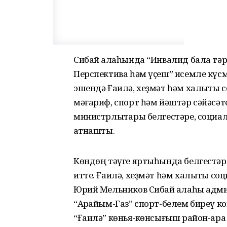
Сибай ҡалаһында “Инвалид бала тәр
Перспектива һәм үҫеш” исемле күс
эшендә Ғаилә, хеҙмәт һәм халыҡты с
мәғариф, спорт һәм йәштәр сәйәсәт
министрлыҡтары белгестәре, социа
ҡатнашты.
Көндөң тәүге яртыһында белгестәр 
итте. Ғаилә, хеҙмәт һәм халыҡты с
Юрий Мельников Сибай ҡалаһы адми
“Арҡайым-Газ” спорт-белем биреү 
“Ғаилә” көньяҡ-көнсығыш район-ара