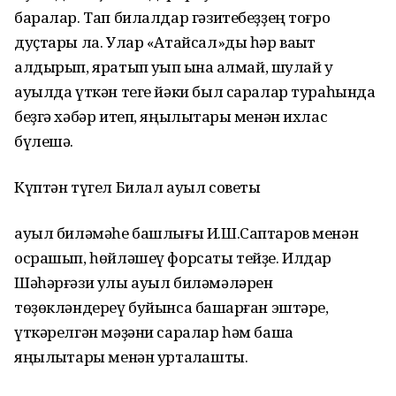
баралар. Тап билалдар гәзитебеҙҙең тоғро
дуҫтары ла. Улар «Атайсал»ды һәр ваҡыт
алдырып, яратып уҡып ҡына ҡалмай, шулай уҡ
ауылда үткән теге йәки был саралар тураһында
беҙгә хәбәр итеп, яңылыҡтары менән ихлас
бүлешә.
Күптән түгел Билал ауыл советы
ауыл биләмәһе башлығы И.Ш.Саптаров менән
осрашып, һөйләшеү форсаты тейҙе. Илдар
Шәһәрғәзи улы ауыл биләмәләрен
төҙөкләндереү буйынса башҡарған эштәре,
үткәрелгән мәҙәни саралар һәм башҡа
яңылыҡтары менән уртаҡлашты.