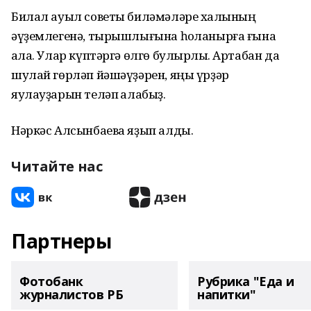
Билал ауыл советы биләмәләре халҡының
әүҙемлегенә, тырышлығына һоҡланырға ғына
ҡала. Улар күптәргә өлгө булырлыҡ. Артабан да
шулай гөрләп йәшәүҙәрен, яңы үрҙәр
яулауҙарын теләп ҡалабыҙ.
Нәркәс Алсынбаева яҙып алды.
Читайте нас
Партнеры
Фотобанк
Рубрика "Еда и
журналистов РБ
напитки"