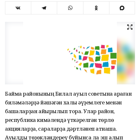
Баймаҡ районының Билал ауыл советына ҡараған
биләмәләрҙә йәшәгән халыҡ әүҙемлеге менән
башҡаларҙан айырылып тора. Улар район,
республика кимәлендә үткәрелгән төрлө
акцияларҙа, сараларҙа дәртләнеп ҡатнаша.
Ауылды төҙөкләндереү буйынса ла эш алып