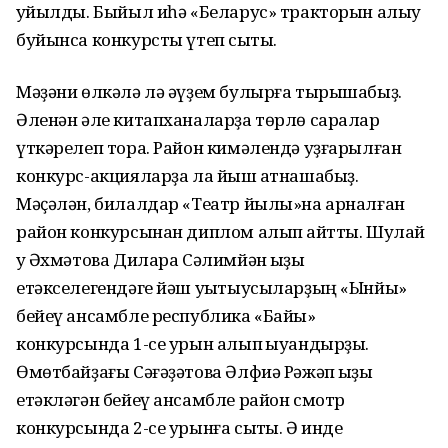
ҡуйылды. Быйыл иһә «Беларус» тракторын алыу
буйынса конкурсты үтеп сыҡтыҡ.
Мәҙәни өлкәлә лә әүҙем булырға тырышабыҙ.
Әленән әле китапханаларҙа төрлө саралар
үткәрелеп тора. Район кимәлендә уҙғарылған
конкурс-акцияларҙа ла йыш ҡатнашабыҙ.
Мәҫәлән, билалдар «Театр йылы»на арналған
район конкурсынан диплом алып ҡайтты. Шулай
уҡ Әхмәтова Дилара Сәлимйән ҡыҙы
етәкселегендәге йәш уҡытыусыларҙың «Ынйы»
бейеү ансамбле республика «Байыҡ»
конкурсында 1-се урын алып ҡыуандырҙы.
Өмөтбайҙағы Сәғәҙәтова Әлфиә Рәжәп ҡыҙы
етәкләгән бейеү ансамбле район смотр
конкурсында 2-се урынға сыҡты. Ә инде