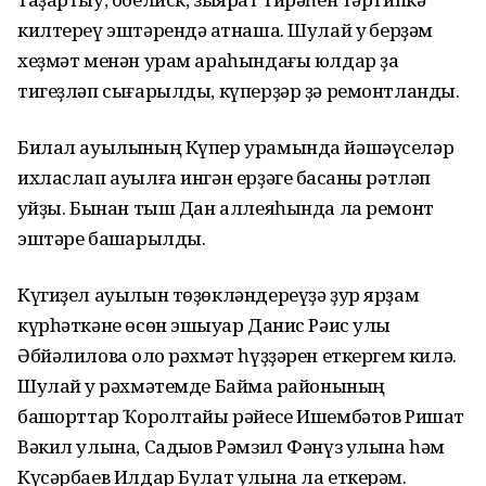
килтереү эштәрендә ҡатнаша. Шулай уҡ берҙәм
хеҙмәт менән урам араһындағы юлдар ҙа
тигеҙләп сығарылды, күперҙәр ҙә ремонтланды.
Билал ауылының Күпер урамында йәшәүселәр
ихласлап ауылға ингән ерҙәге баҡсаны рәтләп
ҡуйҙы. Бынан тыш Дан аллеяһында ла ремонт
эштәре башҡарылды.
Күгиҙел ауылын төҙөкләндереүҙә ҙур ярҙам
күрһәткәне өсөн эшҡыуар Данис Рәис улы
Әбйәлиловҡа оло рәхмәт һүҙҙәрен еткергем килә.
Шулай уҡ рәхмәтемде Баймаҡ районының
башҡорттар Ҡоролтайы рәйесе Ишембәтов Ришат
Вәкил улына, Садыҡов Рәмзил Фәнүз улына һәм
Күсәрбаев Илдар Булат улына ла еткерәм.