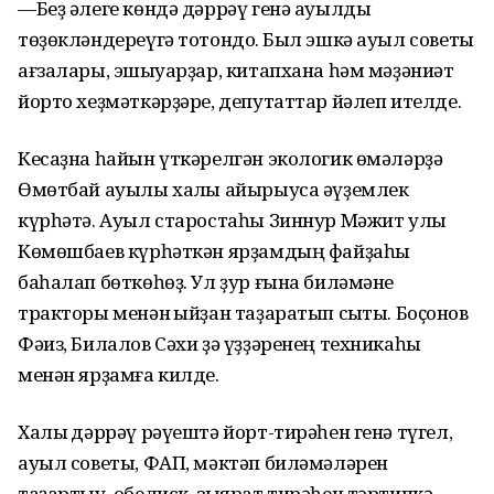
—Беҙ әлеге көндә дәррәү генә ауылды
төҙөкләндереүгә тотондоҡ. Был эшкә ауыл советы
ағзалары, эшҡыуарҙар, китапхана һәм мәҙәниәт
йорто хеҙмәткәрҙәре, депутаттар йәлеп ителде.
Кесаҙна һайын үткәрелгән экологик өмәләрҙә
Өмөтбай ауылы халҡы айырыуса әүҙемлек
күрһәтә. Ауыл старостаһы Зиннур Мәжит улы
Көмөшбаев күрһәткән ярҙамдың файҙаһы
баһалап бөткөһөҙ. Ул ҙур ғына биләмәне
тракторы менән ҡыйҙан таҙаратып сыҡты. Боҫҡонов
Фәиз, Билалов Сәхи ҙә үҙҙәренең техникаһы
менән ярҙамға килде.
Халыҡ дәррәү рәүештә йорт-тирәһен генә түгел,
ауыл советы, ФАП, мәктәп биләмәләрен
таҙартыу, обелиск, зыярат тирәһен тәртипкә