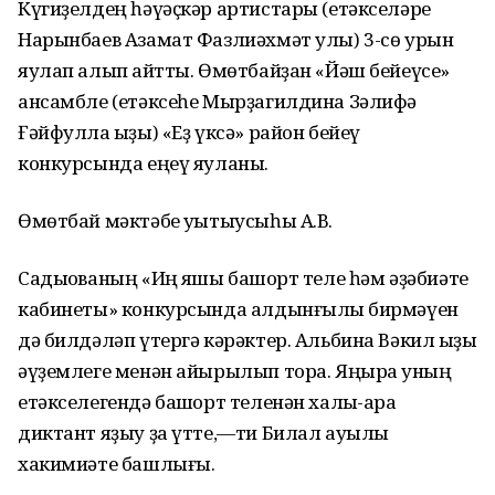
Күгиҙелдең һәүәҫкәр артистары (етәкселәре
Нарынбаев Азамат Фазлиәхмәт улы) 3-сө урын
яулап алып ҡайтты. Өмөтбайҙан «Йәш бейеүсе»
ансамбле (етәксеһе Мырҙагилдина Зәлифә
Ғәйфулла ҡыҙы) «Еҙ үксә» район бейеү
конкурсында еңеү яуланы.
Өмөтбай мәктәбе уҡытыусыһы А.В.
Садыҡованың «Иң яҡшы башҡорт теле һәм әҙәбиәте
кабинеты» конкурсында алдынғылыҡ бирмәүен
дә билдәләп үтергә кәрәктер. Альбина Вәкил ҡыҙы
әүҙемлеге менән айырылып тора. Яңыраҡ уның
етәкселегендә башҡорт теленән халыҡ-ара
диктант яҙыу ҙа үтте,—ти Билал ауылы
хакимиәте башлығы.