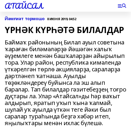
АТАЙСАЛ
Йәмғиәт тормошо
8 ИЮНЯ 2019, 04:52
ҮРНӘК КҮРҺӘТӘ БИЛАЛДАР
Баймаҡ районының Билал ауыл советына
ҡараған биләмәләрҙә йәшәгән халыҡ
әүҙемлеге менән башҡаларҙан айырылып
тора. Улар район, республика кимәлендә
үткәрелгән төрлө акцияларҙа, сараларҙа
дәртләнеп ҡатнаша. Ауылды
төҙөкләндереү буйынса ла эш алып
баралар. Тап билалдар гәзитебеҙҙең тоғро
дуҫтары ла. Улар «Атайсал»ды һәр ваҡыт
алдырып, яратып уҡып ҡына ҡалмай,
шулай уҡ ауылда үткән теге йәки был
саралар тураһында беҙгә хәбәр итеп,
яңылыҡтары менән ихлас бүлешә.