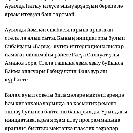
Ауылда һатыу итеүсе эшҡыуарҙарҙың береһе лә
ярҙам итеүҙән баш тартмай.
Ауылды йәмләп сик һаҡсыларына арналған
стела ла ҡалҡып сыҡты. Бының инициаторы булып
Сибайҙағы «Барыҫ» яугир-интернационалистар
йәмәғәт ойошмаһы рәйесе Рәсүл Салауат улы
Аманов тора. Стела ташына яҙма яҙыу буйынса
Баймаҡ эшҡыуары Ғәбиҙуллин Фаяз ҙур эш
күрһәтте.
Билал ауыл советы биләмәләре мәктәптәрендә
һәм китапханаларында ла косметик ремонт
эшләү буйынса байтаҡ эш башҡарылды. Урындағы
инициативаларға ярҙам итеү программаһына
ярашлы, былтыр мәктәпкә пластик тәҙрәләр