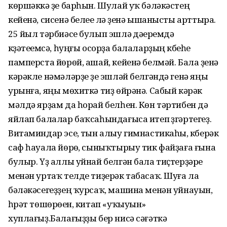
көршәккә үҙе барһын. Шулай уҡ бәләкәстең
кейенә, сисенә белеүе лә үҙенә ышанысты арттыра.
25 йыл тәрбиәсе булып эшләү дәүеремдә
күҙәтеүемсә, һуңғы осорҙа балаларҙың күбеһе
памперста йөрөй, ашай, кейенә белмәй. Бала үҙенә
кәрәкле нәмәләрҙе үҙе эшләй белгәндә генә яңы
урынға, яңы мөхиткә тиҙ өйрәнә. Сабый кәрәк
мәлдә ярҙам да һорай белһен. Көн тәртибен дә
яйлап балалар баҡсаһындағыса итеп үҙгәртегеҙ.
Витаминдар эсеү, тын алыу гимнастикаһы, күберәк
саф һауала йөрөү, сыныҡтырыу тик файҙаға ғына
булыр. Үҙ аллы уйнай белгән бала тиҫтерҙәре
менән уртаҡ телде тиҙерәк табасаҡ. Шуға ла
бәләкәсегеҙҙең ҡурсаҡ, машина менән уйнауын,
һүрәт төшөрөүен, китап «уҡыуын»
хуплағыҙ.Балағыҙҙы бер нисә сәғәткә