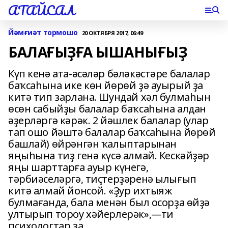
АТАЙСАЛ
Йәмғиәт тормошо
20 ОКТЯБРЯ 2017, 06:49
БАЛАҒЫҘҒА ЫШАНЫҒЫҘ
Күп кенә ата-әсәләр бәләкәстәре балалар
баҡсаһына ике көн йөрөй ҙә ауырый ҙа
китә тип зарлана. Шундай хәл булмаһын
өсөн сабыйҙы балалар баҡсаһына алдан
әҙерләргә кәрәк. 2 йәшлек балалар (улар
тап ошо йәштә балалар баҡсаһына йөрөй
башлай) өйрәнгән ҡалыптарынан
яңыһына тиҙ генә күсә алмай. Кескәйҙәр
яңы шарттарға ауыр күнегә,
тәрбиәселәргә, тиҫтерҙәренә ылығып
китә алмай йонсой. «Ҙур ихтыяж
булмағанда, бала менән был осорҙа өйҙә
ултырып тороу хәйерлерәк»,—ти
психологтар ҙа.