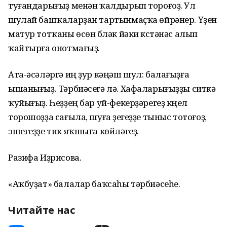
туғандарығыҙ менән ҡалдырып тороғоҙ. Ул
шулай башҡаларҙан тартынмаҫҡа өйрәнер. Үҙен
матур тотҡаны өсөн бүләк йәки күстәнәс алып
ҡайтырға онотмағыҙ.
Ата-әсәләргә иң ҙур кәңәш шул: балағыҙға
ышанығыҙ. Тәрбиәсегә лә. Хафаларығыҙҙы ситкә
ҡуйығыҙ. Һеҙҙең бар уй-фекерҙәрегеҙ күңел
торошоҙҙа сағыла, шуға үҙегеҙҙе тыныс тотоғоҙ,
эшегеҙҙе тик яҡшыға көйләгеҙ.
Разифа Иҙрисова.
«Аҡбуҙат» балалар баҡсаһы тәрбиәсеһе.
Читайте нас