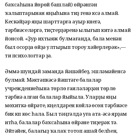
баҡсаһына йөрөй башлай) өйрәнгән
ҡалыптарынан яңыһына тиҙ генә күсә алмай.
Кескәйҙәр яңы шарттарға ауыр күнегә,
тәрбиәселәргә, тиҫтерҙәренә ылығып китә алмай
йонсой. «Ҙур ихтыяж булмағанда, бала менән
был осорҙа өйҙә ултырып тороу хәйерлерәк»,—
ти психологтар ҙа.
Әммә шундай заманда йәшәйбеҙ, эшләмәйенсә
булмай. Мәктәпкәсә йәштәге балалар
учреждениеһына төрлө ғаиләләрҙән төрлө
тәрбиә алған балалар йыйыла. Уларҙы яңы
мөхиткә өйрәтеү, күңелдәрен көйләү өсөн тәрбиәсе
бик күп көс һала. Был тәңгәлдә уға ата-әсә ярҙам
итһә, балалар баҡсаһына өйрәнеү тиҙерәк үтә.
Әйтәйек, балағыҙ ҡалаҡ тотоп ашай белһен,