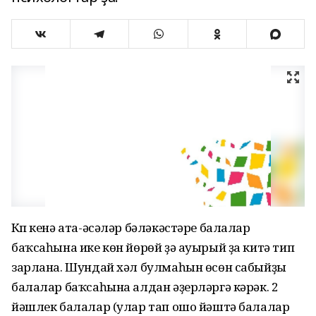
Күп кенә ата-әсәләр бәләкәстәре балалар
баҡсаһына ике көн йөрөй ҙә ауырый ҙа китә тип
зарлана. Шундай хәл булмаһын өсөн сабыйҙы
балалар баҡсаһына алдан әҙерләргә кәрәк. 2
йәшлек балалар (улар тап ошо йәштә балалар