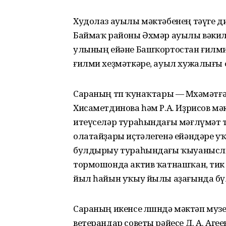
Худолаз ауылы мәктәбенең тәүге д
Баймаҡ районы Әхмәр ауылы вәкиле
улының ейәне Башҡортостан ғилм
ғилми хеҙмәткәре, ауыл хужалығы ф
Сараның төп ҡунаҡтары — Мөхәмәтғә
Хисаметдинова һәм Р.А. Иҙрисов м
итеүселәр тураһындағы мәғлүмәт т
олатайҙары иҫтәлегенә ейәндәре у
булдырыу тураһындағы ҡыуаныслы
тормошонда актив ҡатнашҡан, тик
йыл һайын уҡыу йылы аҙағында бү
Сараның икенсе өлөшөндә мәктәп муз
ветерандар советы рәйесе Д. А. Аг