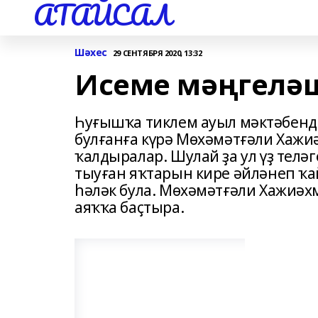
АТАЙСАЛ
Шәхес
29 СЕНТЯБРЯ 2020, 13:32
Исеме мәңгелә
Һуғышҡа тиклем ауыл мәктәбендә
булғанға күрә Мөхәмәтғәли Хажи
ҡалдыралар. Шулай ҙа ул үҙ тел
тыуған яҡтарын кире әйләнеп ҡа
һәләк була. Мөхәмәтғәли Хажиәх
аяҡҡа баҫтыра.