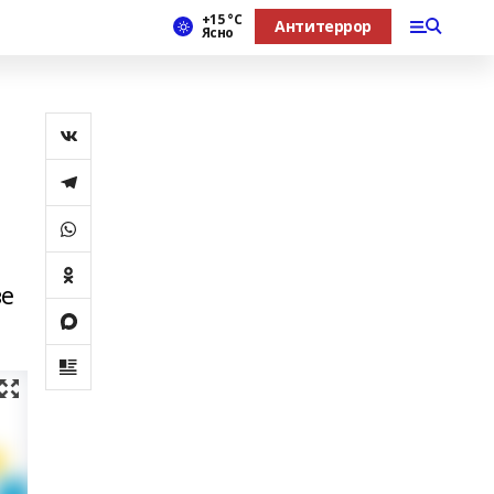
+15 °С
Антитеррор
Ясно
ҙе