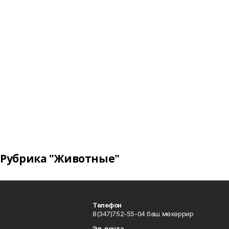
Рубрика "Животные"
Телефон
8(347)752-55-04 баш мөхәррир
Эл. почта