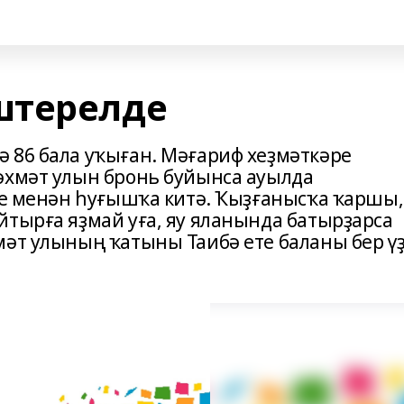
штерелде
 86 бала уҡыған. Мәғариф хеҙмәткәре
әхмәт улын бронь буйынса ауылда
әге менән һуғышҡа китә. Ҡыҙғанысҡа ҡаршы,
йтырға яҙмай уға, яу яланында батырҙарса
мәт улының ҡатыны Таибә ете баланы бер ү