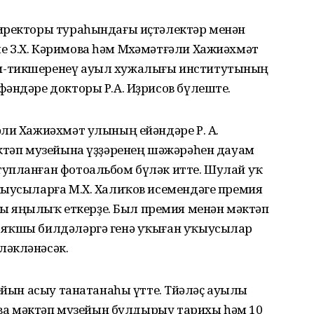
иректоры тураһындағы иҫтәлектәр менән
 З.Х. Кәримова һәм Мөхәмәтғәли Хажиәхмәт
и-тикшеренеү ауыл хужалығы институтының
әндәре докторы Р.А. Иҙрисов бүлеште.
ли Хажиәхмәт улының ейәндәре Р. А.
әктәп музейына үҙҙәренең шәжәрәһен дауам
упланған фотоальбом бүләк итте. Шулай уҡ
ҡыусыларға М.Х. Халиҡов исемендәге премия
 яңылыҡ еткерҙе. Был премия менән мәктәп
 яҡшы билдәләргә генә уҡыған уҡыусылар
ләкләнәсәк.
ейын асыу танатанаһы үтте. Төйәләҫ ауылы
еева мәктәп музейын булдырыу тарихы һәм 10