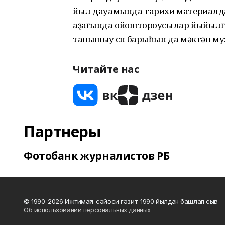
йыл дауамында тарихи материалда
аҙағында ойоштороусылар йыйылға
танышыу өсөн барыһын да мәктәп м
Читайте нас
Партнеры
Фотобанк журналистов РБ
© 1990-2026 Ижтимағи-сәйәси гәзит. 1990 йылдан башлап сыға
Об использовании персональных данных