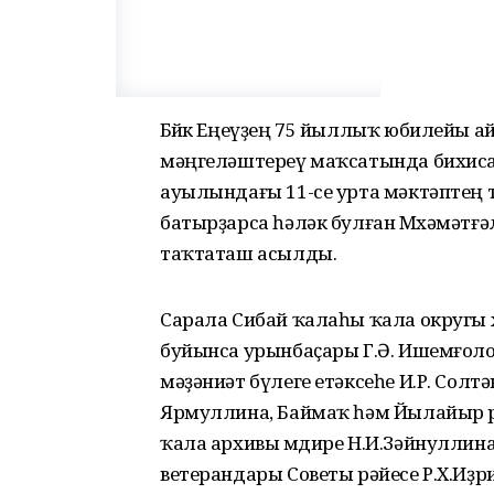
Бөйөк Еңеүҙең 75 йыллыҡ юбилейы
мәңгеләштереү маҡсатында бихисап
ауылындағы 11-се урта мәктәптең т
батырҙарса һәләк булған Мөхәмәтғ
таҡтаташ асылды.
Сарала Сибай ҡалаһы ҡала округы
буйынса урынбаҫары Г.Ә. Ишемғолов
мәҙәниәт бүлеге етәксеһе И.Р. Солт
Ярмуллина, Баймаҡ һәм Йылайыр р
ҡала архивы мөдире Н.И.Зәйнуллин
ветерандары Советы рәйесе Р.Х.Иҙри