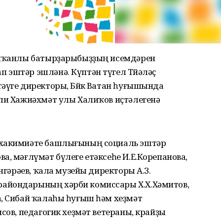
 айҡанлы батырҙарыбыҙҙың исемдәрен
 эштәр эшләнә. Күптән түгел Төйәләҫ
әүге директоры, Бөйөк Ватан һуғышында
әли Хажиәхмәт улы Халиҡов иҫтәлегенә
 хакимиәте башлығының социаль эштәр
а, мәғлүмәт бүлеге етәксеһе И.Е.Корепанова,
әнгәрәев, ҡала музейы директоры А.З.
айондарының хәрби комиссары Х.Х.Хәмитов,
а, Сибай ҡалаһы һуғыш һәм хеҙмәт
сов, педагогик хеҙмәт ветераны, крайҙы