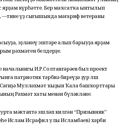
нс ярҙам күрһәтте. Бер маҡсатҡа ынтылып
, —тине үҙ сығышында мәғариф ветераны
сыуҙа, эҙләнеү эштәре алып барыуҙа ярҙам
ырым рәхмәтен белдерҙе.
е начальнигы И.Р.Солтангәрәев был проект
нға патриотик тәрбиә биреүҙә ҙур өлөш
ре Сәғиҙә Мулләхмәт ҡыҙын Ҡала башҡорттары
ның Рәхмәт хаты менән бүләкләне.
е урта мәктәптә эшләп килгән “Призывник”
еһе Ислам Исрафил улы Исламбаев) хәрби