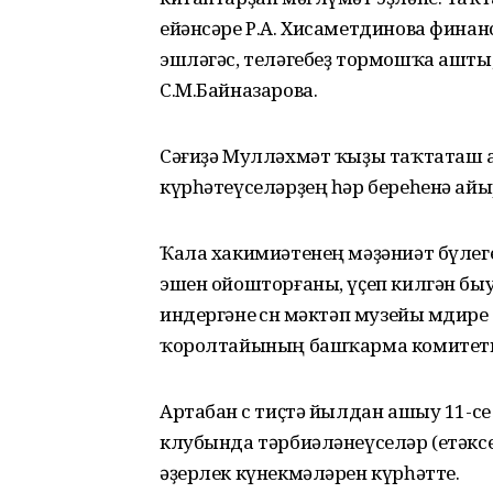
ейәнсәре Р.А. Хисаметдинова фина
эшләгәс, теләгебеҙ тормошҡа ашты
С.М.Байназарова.
Сәғиҙә Мулләхмәт ҡыҙы таҡтаташ а
күрһәтеүселәрҙең һәр береһенә ай
Ҡала хакимиәтенең мәҙәниәт бүлег
эшен ойошторғаны, үҫеп килгән быуы
индергәне өсөн мәктәп музейы мөди
ҡоролтайының башҡарма комитеты
Артабан өс тиҫтә йылдан ашыу 11-с
клубында тәрбиәләнеүселәр (етәкс
әҙерлек күнекмәләрен күрһәтте.