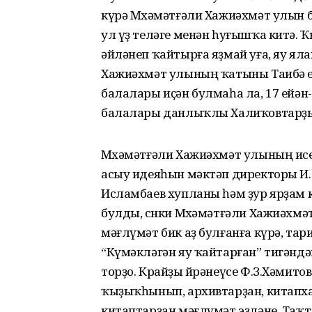
күрә Мөхәмәтғәли Хажиәхмәт улын 
ул үҙ теләге менән һуғышҡа китә.
әйләнеп ҡайтырға яҙмай уға, яу ял
Хажиәхмәт улының ҡатыны Таибә ете 
балалары иҫән булмаһа ла, 17 ейән
балалары данлыҡлы Халиҡовтарҙың
Мөхәмәтғәли Хажиәхмәт улының ис
асыу идеяһын мәктәп директоры И.Ә
Исламбаев хупланы һәм ҙур ярҙам к
булды, сөнки Мөхәмәтғәли Хажиәх
мәғлүмәт бик аҙ булғанға күрә, та
“Күмәкләгән яу ҡайтарған” тигәндә
торҙо. Крайҙы өйрәнеүсе Ф.З.Хәмитов
ҡыҙыҡһынып, архивтарҙан, китапхан
китаптарҙан мәғлүмәт эҙләне. Таҡ