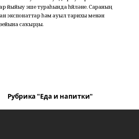
р йыйыу эше тураһында һөйләне. Сараның
н экспонаттар һәм ауыл тарихы менән
узейына саҡырҙы.
Рубрика "Еда и напитки"