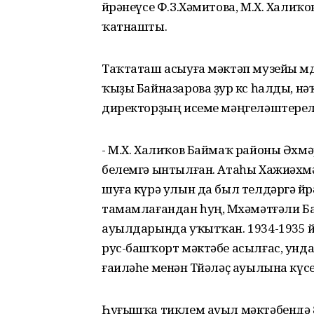
өйрәнеүсе Ф.З.Хәмитова, М.Х. Хали
ҡатнашты.
Таҡтаташ асыуға мәктәп музейы мө
ҡыҙы Байназарова ҙур көс һалды, н
директорҙың исеме мәңгеләштерел
- М.Х. Халиҡов Баймаҡ районы Әхмә
белемгә ынтылған. Атаһы Хажиәхмәт
шуға күрә улын да был телдәргә өй
тамамлағандан һуң, Мөхәмәтғәли 
ауылдарында уҡытҡан. 1934-1935 й
рус-башҡорт мәктәбе асылғас, унда
ғаиләһе менән Төйәләҫ ауылына күсе
Һуғышҡа тиклем ауыл мәктәбендә 8