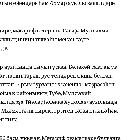
ҡовтың ейәндәре һәм Әхмәр ауылы вәкилдәре
дире, мәғариф ветераны Сәғиҙә Мулләхмәт
әҡ уның инициативаһы менән тәүге
де.
р ауылында тыуып үҫкән. Бәләкәй саҡтан уҡ
 латин, ғәрәп, рус телдәрен яҡшы белгән,
рәткән. Ырымбурҙағы “Хөсәйениә” мәҙрәсәһен
Баймаҡ районының Түбә, Муллаҡай
ылдарҙа Төйәләҫ (элекке Худолаз) ауылында
 Мөхәмәтғәли директор итеп тәғәйенләнә һәм
п килә.
6 бала уҡыған. Мәғариф хеҙмәткәре булғанға