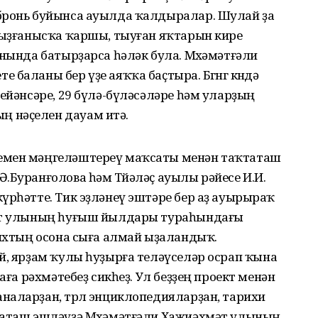
бронь буйынса ауылда ҡалдыралар. Шулай ҙа
 Ҡыҙғанысҡа ҡаршы, тыуған яҡтарын кире
анында батырҙарса һәләк була. Мөхәмәтғәли
баланы бер үҙе аяҡҡа баҫтыра. Бөгөнгө көндә
-ейәнсәре, 29 бүлә-бүләсәләре һәм уларҙың
 нәҫелен дауам итә.
емен мәңгеләштереү маҡсаты менән таҡтаташ
.Буранғолова һәм Төйәләҫ ауылы рәйесе И.И.
үрһәтте. Тик эҙләнеү эштәре бер аҙ ауырыраҡ
мәт улының һуғыш йылдары тураһындағы
рихтың осона сыға алмай ыҙаландыҡ.
й, ярҙам ҡулы һуҙырға теләүселәр осрап ҡына
аға рәхмәтебеҙ сикһеҙ. Ул беҙҙең проект менән
аларҙан, төрлө энциклопедияларҙан, тарихи
таташ эшләүҙә Мөхәмәтғәли Хажиәхмәт улының