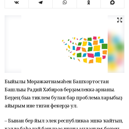
Быйылғы Мөрәжәғәтнамәһен Башҡортостан
Башлығы Радий Хәбиров берҙәмлеккә арнаны.
Беҙҙең быға тиклем булған бар проблемаларыбыҙ
айырым ине тигән фекерҙә ул.
– Бынан бер йыл элек республикаға эшкә ҡайтып,
хәлде баһалай башлағас шуны аңланым: беҙҙең