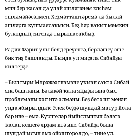
мин бер ҡасан да улай эшләгәнем юҡ һәм
эшләмәйәсәкмен. Хеҙмәттәштәремә лә былай
эшләргә ҡушмаясаҡмын. Беҙ һәр ваҡыт мөмкин
булғандың сигендә тырышасаҡбыҙ.
Радий Фәрит улы белдереүенсә, берләшеү эше
бик тиҙ башланды. Бында ул миҫалға Сибайҙы
килтерҙе.
– Былтырғы Мөрәжәғәтнамәне уҡыған саҡта Сибай
яна башланы. Бәләкәй ҡала яңғыҙы ғына был
проблеманы хәл итә алманы. Беҙ бөтә ил менән
унда ябырылдыҡ. Элек беҙҙә шундай матур йола
бар ине – өмә. Күршеләр йыйылышып бәләгә
ҡалған кешегә ярҙам итә ине. Сибайҙа бына
шундай ысын өмә ойошторолдо, – тине ул.