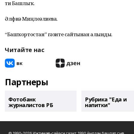
ти Башлыҡ.
Әлфиә Миңлеғәлиева.
“Башҡортостан” гәзите сайтынан алынды.
Читайте нас
Партнеры
Фотобанк
Рубрика "Еда и
журналистов РБ
напитки"
© 1990-2026 Ижтимағи-сәйәси гәзит. 1990 йылдан башлап сыға