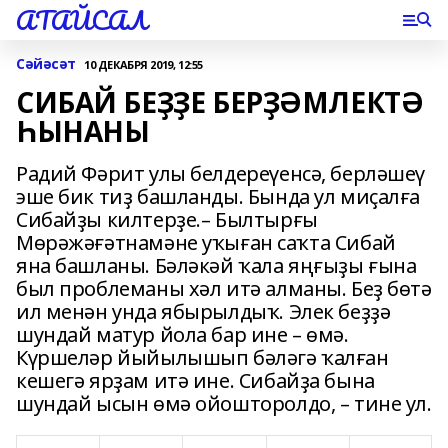
АТАЙСАЛ
Сәйәсәт
10 ДЕКАБРЯ 2019, 12:55
СИБАЙ БЕҘҘЕ БЕРҘӘМЛЕКТӘ
ҺЫНАНЫ
Радий Фәрит улы белдереүенсә, берләшеү
эше бик тиҙ башланды. Бында ул миҫалға
Сибайҙы килтерҙе.– Былтырғы
Мөрәжәғәтнамәне уҡыған саҡта Сибай
яна башланы. Бәләкәй ҡала яңғыҙы ғына
был проблеманы хәл итә алманы. Беҙ бөтә
ил менән унда ябырылдыҡ. Элек беҙҙә
шундай матур йола бар ине – өмә.
Күршеләр йыйылышып бәләгә ҡалған
кешегә ярҙам итә ине. Сибайҙа бына
шундай ысын өмә ойошторолдо, – тине ул.