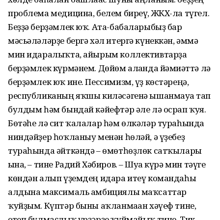
проблема медицина, белем биреү, ЖКХ-ла түгел.
Беҙҙә берҙәмлек юҡ. Ата-бабаларыбыҙ бар
мәсьәләләрҙе бергә хәл итергә күнеккән, әммә
мин идаралыҡта, айырым коллективтарҙа
берҙәмлек күрмәнем. Дөйөм алғанда йәмғиәттә лә
берҙәмлек юҡ ине. Пессимизм, үҙ көстәреңә,
республиканың яҡшы киләсәгенә ышанмауға тап
булдым һәм бындай кәйефтәр әле лә осрап ҡуя.
Бөтәһе лә сит ҡалалар һәм өлкәләр тураһында
ниндәйҙер һоҡланыу менән һөләй, ә үҙебеҙ
тураһында әйткәндә – өмөтһөҙлөк сатҡылары
ғына, – тине Радий Хәбиров. – Шуға күрә мин тәүге
көндән алып үҙемдең идара итеү командаһы
алдына максималь амбициялы маҡсаттар
ҡуйҙым. Күптәр быны аҡланмаған хәүеф тине,
етеп булмаҫлыҡ үрҙәрҙе ҡуймайыҡ тине. Тик