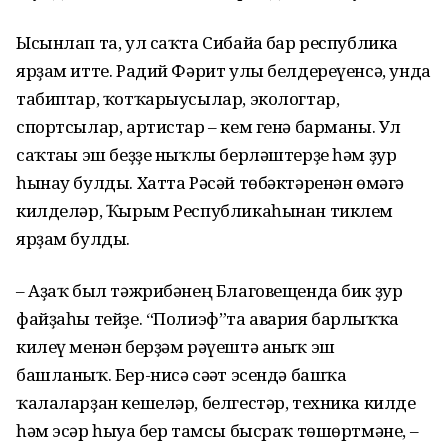
Ысынлап та, ул саҡта Сибайға бар республика
ярҙам итте. Радий Фәрит улы белдереүенсә, унда
табиптар, ҡотҡарыусылар, экологтар,
спортсылар, артистар – кем генә барманы. Ул
саҡтағы эш беҙҙе ныҡлы берләштерҙе һәм ҙур
һынау булды. Хатта Рәсәй төбәктәренән өмәгә
килделәр, Ҡырым Республикаһынан тиклем
ярҙам булды.
– Аҙаҡ был тәжрибәнең Благовещенда бик ҙур
файҙаһы тейҙе. “Полиэф”та авария барлыҡҡа
килеү менән берҙәм рәүештә аныҡ эш
башланыҡ. Бер-нисә сәғәт эсендә башҡа
ҡалаларҙан кешеләр, белгестәр, техника килде
һәм эсәр һыуға бер тамсы бысраҡ төшөртмәне, –