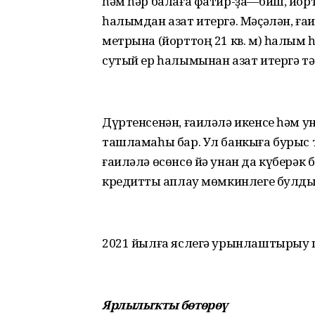
һәм һәр балаға фатир-ҙа—биш, йорт
һалымдан азат итергә. Мәҫәлән, ға
метрына (йорттоң 21 кв. м) һалым 
сутый ер һалымынан азат итергә тә
Дүртенсенән, ғаиләлә икенсе һәм ун
ташламаһы бар. Ул банкыға бурыс 
ғаиләлә өсөнсө йә унан да күберәк 
кредитты ҡаплау мөмкинлеге булд
2021 йылға яслегә урынлаштырыу 
Ярлылыҡты бөтөрөү