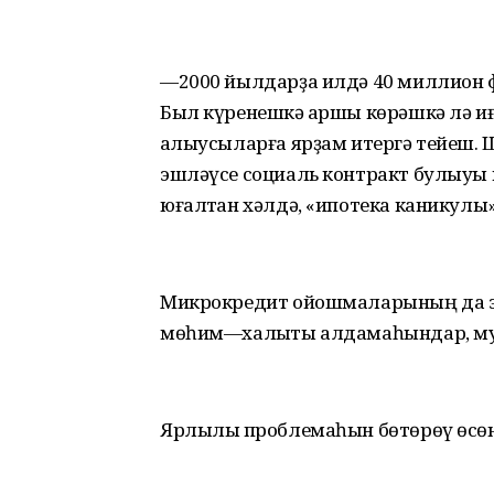
—2000 йылдарҙа илдә 40 миллион ф
Был күренешкә ҡаршы көрәшкә лә иғ
ҡалыусыларға ярҙам итергә тейеш. 
эшләүсе социаль контракт булыуы
юғалтҡан хәлдә, «ипотека каникулы»
Микрокредит ойошмаларының да 
мөһим—халыҡты алдамаһындар, м
Ярлылыҡ проблемаһын бөтөрөү өсөн 