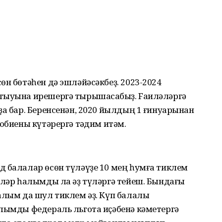
өн бөтәһен дә эшләйәсәкбеҙ. 2023-2024
тыуына ирешергә тырышасаҡбыҙ. Fаиләләргә
ҙа бар. Беренсенән, 2020 йылдың 1 ғинуарынан
обиены күтәрергә тәҡдим итәм.
д балалар өсөн түләүҙе 10 мең һумға тиклем
әләр һалымды ла әҙ түләргә тейеш. Бындағы
алым да шул тиклем әҙ. Күп балалы
алымды федераль льгота иҫәбенә кәметергә