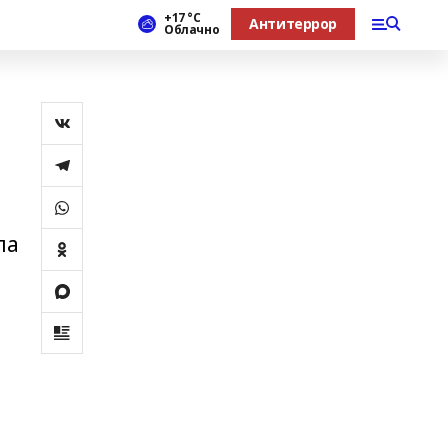
+17 °С
Антитеррор
Облачно
ла