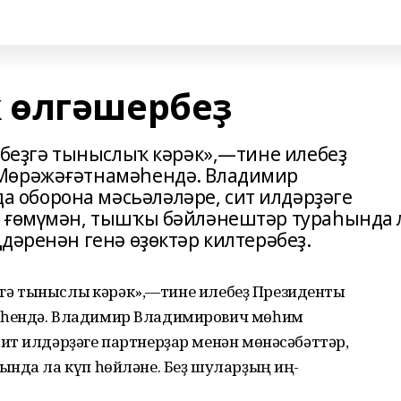
 өлгәшербеҙ
н беҙгә тыныслыҡ кәрәк»,—тине илебеҙ
 Мөрәжәғәтнамәһендә. Владимир
оборона мәсьәләләре, сит илдәрҙәге
, ғөмүмән, тышҡы бәйләнештәр тураһында 
дәренән генә өҙөктәр килтерәбеҙ.
еҙгә тыныслыҡ кәрәк»,—тине илебеҙ Президенты
әһендә. Владимир Владимирович мөһим
ит илдәрҙәге партнерҙар менән мөнәсәбәттәр,
ында ла күп һөйләне. Беҙ шуларҙың иң-