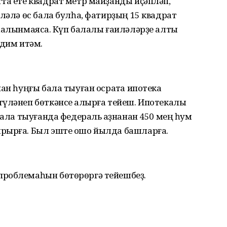
та ете квадрат метр майҙанды иҫәпләп,
иләлә өс бала булһа, фатирҙың 15 квадрат
һалынмаясаҡ. Күп балалы ғаиләләрҙе алты
ҡдим итәм.
ан һуңғы бала тыуған осраҡта ипотека
түләнеп бөткәнсе ҡалырға тейеш. Ипотекалы
бала тыуғанда федераль ҡаҙнанан 450 мең һум
ырырға. Был эште ошо йылда башларға.
проблемаһын бөтөрөргә тейешбеҙ.