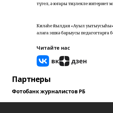
түгел, ә юғары тиҙлекле интернет 
Киләһе йылдан «Ауыл уҡытыусыһы»
ҡалаға эшкә барыусы педагогтарға б
Читайте нас
Партнеры
Фотобанк журналистов РБ