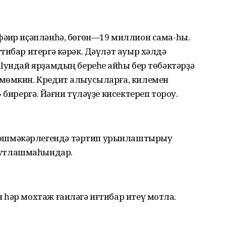
әҡир иҫәпләнһә, бөгөн—19 миллион сама-һы.
тибар итергә кәрәк. Дәүләт ауыр хәлдә
Шундай ярҙамдың береһе ҡайһы бер төбәктәрҙә
 мөмкин. Кредит алыусыларға, килемен
 бирергә. Йәғни түләүҙе кисектереп тороу.
эшмәкәрлегендә тәртип урынлаштырыу
утлашмаһындар.
һәр мохтаж ғаиләгә иғтибар итеү мотлаҡ.