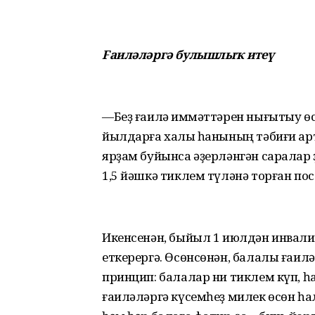
Fаиләләргә булышлыҡ итеү
—Беҙ ғаилә ҡиммәттәрен нығытыу өс
йылдарға халыҡ һанының тәбиғи ар
ярҙам буйынса әҙерләнгән саралар 
1,5 йәшкә тиклем түләнә торған пос
Икенсенән, быйыл 1 июлдән инвали
еткерергә. Өсөнсөнән, балалы ғаил
принцип: балалар ни тиклем күп, һ
ғаиләләргә күсемһеҙ милек өсөн һ