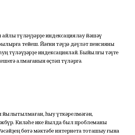
айлыҡ түләүҙәрҙе индексациялау йәшәү
ылырға тейеш. Йәғни тәүҙә дәүләт пенсияны
уң түләүҙәрҙе индексациялай. Быйылғы тәүге
 кешегә алмағанын өҫтәп түләргә.
п йылытылмаған, һыу үткәрелмәгән,
әжбүр. Киләһе ике йылда был проблеманы
Рәсәйҙең бөтә мәктәбе интернетҡа тоташыу ғына