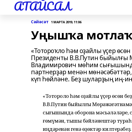
АТАЙСАЛ
Сәйәсәт
1 МАРТА 2019, 11:06
Уңышҡа мотлаҡ
«Тотороҡло һәм оҙайлы үҫер өсө
Президенты В.В.Путин быйылғы
Владимирович мөһим сығышында 
партнерҙар менән мөнәсәбәттәр
күп һөйләне. Беҙ шуларҙың иң-иң
«Тотороҡло һәм оҙайлы үҫер өсөн б
В.В.Путин быйылғы Мөрәжәғәтнам
сығышында оборона мәсьәләләре, с
ғөмүмән, тышҡы бәйләнештәр тураһ
иңдәренән генә өҙөктәр килтерәбеҙ.