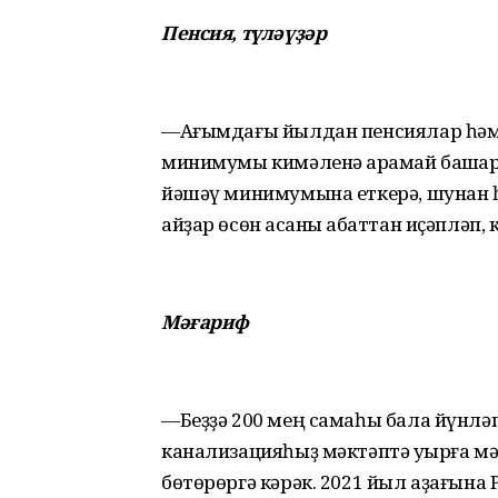
Пенсия, түләүҙәр
—Ағымдағы йылдан пенсиялар һәм 
минимумы кимәленә ҡарамай башҡар
йәшәү минимумына еткерә, шунан һ
айҙар өсөн аҡсаны ҡабаттан иҫәпләп,
Мәғариф
—Беҙҙә 200 мең самаһы бала йүнлә
канализацияһыҙ мәктәптә уҡырға м
бөтөрөргә кәрәк. 2021 йыл аҙағына 