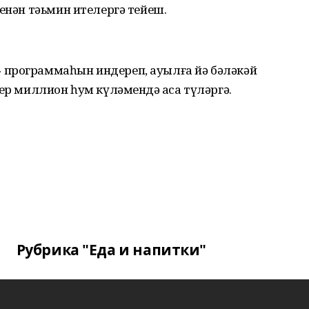
менән тәьмин ителергә тейеш.
 программаһын индереп, ауылға йә бәләкәй
ер миллион һум күләмендә аҡса түләргә.
Рубрика "Еда и напитки"