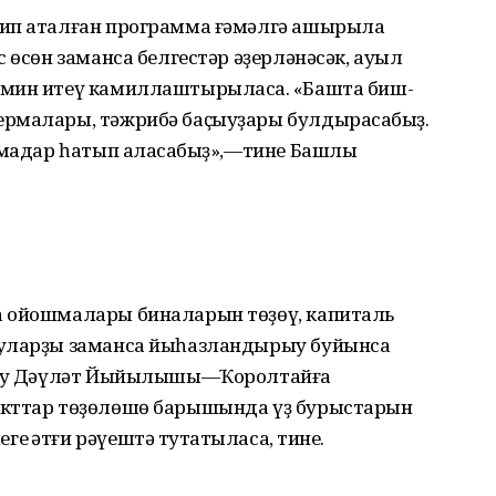
тип аталған программа ғәмәлгә ашырыла
 өсөн заманса белгестәр әҙерләнәсәк, ауыл
ьмин итеү камиллаштырыласаҡ. «Башта биш-
рмалары, тәжрибә баҫыуҙары булдырасаҡбыҙ.
амадар һатып аласаҡбыҙ»,—тине Башлыҡ
а ойошмалары биналарын төҙөү, капиталь
 уларҙы заманса йыһазландырыу буйынса
й уҡ Дәүләт Йыйылышы—Ҡоролтайға
екттар төҙөлөшө барышында үҙ бурыстарын
ҡәтғи рәүештә туҡтатыласаҡ, тине.