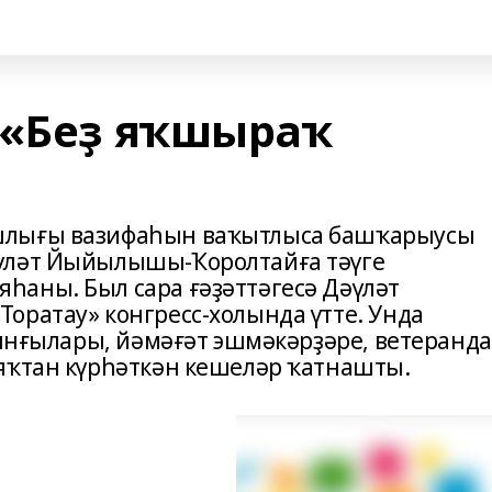
 «Беҙ яҡшыраҡ
шлығы вазифаһын ваҡытлыса башҡарыусы
үләт Йыйылышы-Ҡоролтайға тәүге
аны. Был сара ғәҙәттәгесә Дәүләт
оратау» конгресс-холында үтте. Унда
дынғылары, йәмәғәт эшмәкәрҙәре, ветеранд
яҡтан күрһәткән кешеләр ҡатнашты.