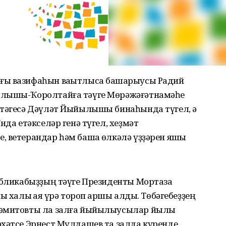
ғы вазифаһын ваҡытлыса башҡарыусы Радий
ылышы-Ҡоролтайға тәүге Мөрәжәғәтнамәһе
ттәгесә Дәүләт Йыйылышы бинаһында түгел, ә
нда етәкселәр генә түгел, хеҙмәт
 ветерандар һәм башҡа өлкәлә үҙҙәрен яҡшы
публикабыҙҙың тәүге Президенты Мортаза
 халыҡ аяҡ үрә тороп ҡаршы алды. Төбәгебеҙҙең
Хәмитовты ла залға йыйылыусылар йылы
хәтсе Эрнест Мулдашев та залда күренде,