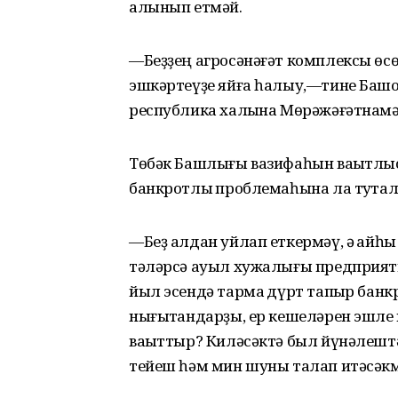
алынып етмәй.
—Беҙҙең агросәнәғәт комплексы өсө
эшкәртеүҙе яйға һалыу,—тине Баш
республика халҡына Мөрәжәғәтнамә
Төбәк Башлығы вазифаһын ваҡытлы
банкротлыҡ проблемаһына ла туҡта
—Беҙ алдан уйлап еткермәү, ә ҡайһы
тәләрсә ауыл хужалығы предприят
йыл эсендә тармаҡ дүрт тапҡыр банк
нығытҡандарҙы, ер кешеләрен эшле 
ваҡыттыр? Киләсәктә был йүнәлештә
тейеш һәм мин шуны талап итәсәкм