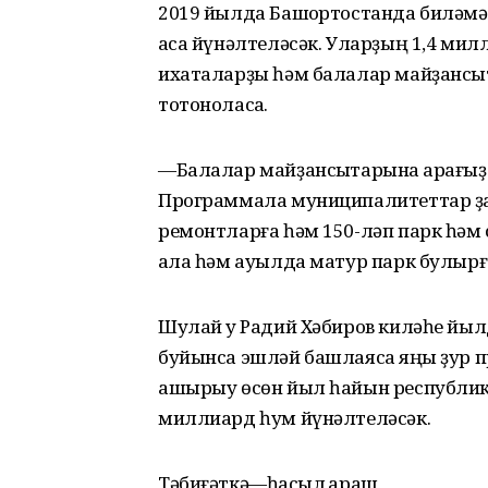
2019 йылда Башҡортостанда биләмә
аҡса йүнәлтеләсәк. Уларҙың 1,4 ми
ихаталарҙы һәм балалар майҙансыҡ
тотоноласаҡ.
—Балалар майҙансыҡтарына ҡарағыҙ ә
Программала муниципалитеттар ҙа ҡ
ремонтларға һәм 150-ләп парк һәм с
ҡала һәм ауылда матур парк булырғ
Шулай уҡ Радий Хәбиров киләһе йы
буйынса эшләй башлаясаҡ яңы ҙур 
ашырыу өсөн йыл һайын республик
миллиард һум йүнәлтеләсәк.
Тәбиғәткә—һаҡсыл ҡараш