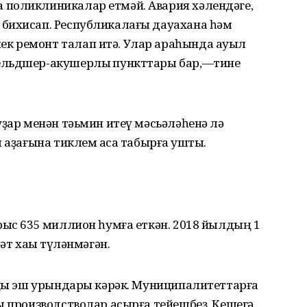
поликлиникалар етмәй. Авария хәлендәге,
бихисап. Республикалағы дауахана һәм
к ремонт талап итә. Улар араһында ауыл
ельдшер-акушерлыҡ пункттары бар,—тине
уҙар менән тәьмин итеү мәсьәләһенә лә
 аҙағына тиклем аҡса табырға ҡушты.
рыс 635 миллион һумға еткән. 2018 йылдың 1
әт хаҡы түләнмәгән.
 яңы эш урындары кәрәк. Муниципалитеттарға
ы производстволар асырға тейешбеҙ. Кешегә