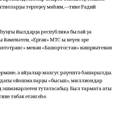
иятиеларҙы тергеҙеү мөһим,—тине Радий
, һуңғы йылдарҙа республика былай ҙа
 йәмғиәтен, «Ергән» МТС-ы кеүек эре
втотранс» менән «Башҡортостан» нәшриәтенән
мәне, ә ҡайҙалыр махсус рәүештә башҡарылды.
дағы ойошмаларҙы «бысып», миллиондар
 эшмәкәрлеген туҡтатасаҡбыҙ. Был тармаҡта ҡаты
не төбәк етәксеһе.