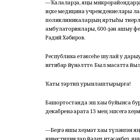
—Ҡалаларҙа, яңы микрорайондарҙа 
иҫке медицина учреждениелары ла 
поликлиникаларҙың яртыһы тиерле
амбулаториялары, 600-ҙән ашыу ф
Радий Хәбиров.
Республика етәксеһе шулай уҡ дары
иғтибар йүнәлтте. Был маҡсатта йыл
Ҡаты тәртип урынлаштырырға!
Башҡортостанда эш хаҡы буйынса бу
декабренә ҡарата 13 мең эшсегә хеҙм
—Беҙгә яҡшы хеҙмәт хаҡы түләнгән
инвестициялар йәлеп итәсәкбеҙ, яң