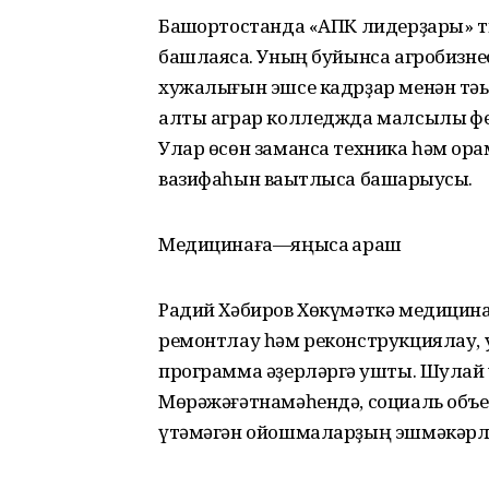
Башҡортостанда «АПК лидерҙары» 
башлаясаҡ. Уның буйынса агробизнес
хужалығын эшсе кадрҙар менән тә
алты аграр колледжда малсылыҡ фе
Улар өсөн заманса техника һәм ҡор
вазифаһын ваҡытлыса башҡарыусы.
Медицинаға—яңыса ҡараш
Радий Хәбиров Хөкүмәткә медицин
ремонтлау һәм реконструкциялау,
программа әҙерләргә ҡушты. Шула
Мөрәжәғәтнамәһендә, социаль объ
үтәмәгән ойошмаларҙың эшмәкәрлеге 