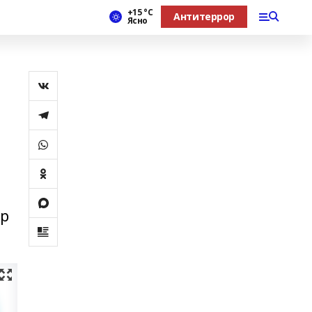
+15 °С
Антитеррор
Ясно
ар