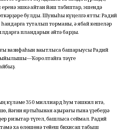
 еренә эшкә ҡайтҡан йәш табиптар, эшендә
ҙмәткәрҙәре булды. Шуныһы күңелгә ятты: Радий
, һандарға туҡталып торманы, ә ябай кешеләр
ылдарға пландарын әйтә барҙы.
ғы вазифаһын ваҡытлыса башҡарыусы Радий
 Йыйылышы—Ҡоролтайға тәүге
айбыҙ.
ың күләме 350 миллиард һум тәшкил итә,
шө, йәғни яртыһынан аҙырағы ғына үҙебеҙҙә
ҙер ризыҡтар түгел, башлыса сеймал. Радий
өҫтәмә хаҡ өлөшөнә тейеш бихисап табыш