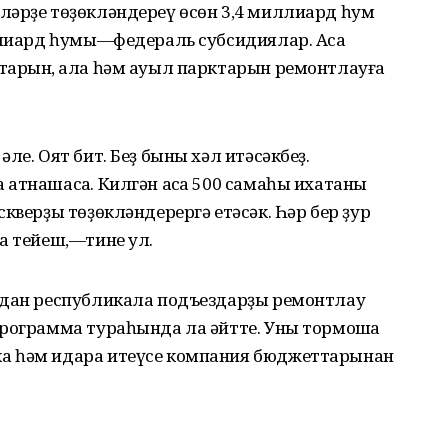
ләрҙе төҙөкләндереү өсөн 3,4 миллиард һум
ллиард һумы—федераль субсидиялар. Аҡса
тарын, ҡала һәм ауыл парктарын ремонтлауға
ле. Оят бит. Беҙ быны хәл итәсәкбеҙ.
атнашасаҡ. Килгән аҡса 500 самаһы ихатаны
кверҙы төҙөкләндерергә етәсәк. Һәр бер ҙур
а тейеш,—тине ул.
лдан республикала подъездарҙы ремонтлау
программа тураһында ла әйтте. Уны тормошҡа
а һәм идара итеүсе компания бюджеттарынан