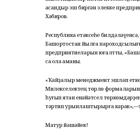
ҡасандыр эш биргән элекке предпр
Хәбиров.
Республика етәксеһе билдәләүенсә
Башҡортостан йылға пароходсылығы
предприятиеларын юғалтты, «Баша
саҡ ҡолаҡ ҡаҡманыҡ.
«Ҡайҙалыр менеджмент эшләп еткер
Милекселектең төрлө формаларын
һуғып ятҡан енәйәтсел төркөмдәрҙең
тәртип урынлаштырырға кәрәк»,—ти
Матур йәшәйек!