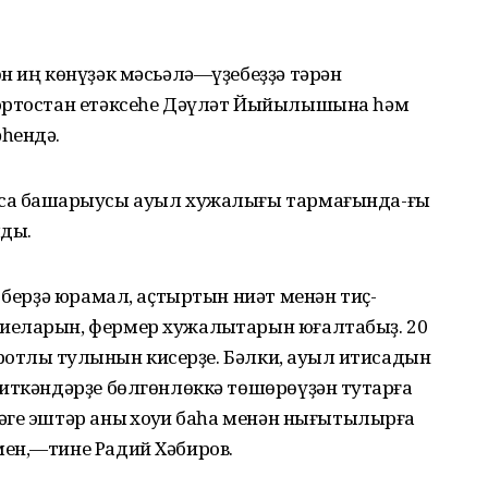
н иң көнүҙәк мәсьәлә—үҙебеҙҙә тәрән
ҡортостан етәксеһе Дәүләт Йыйылышына һәм
һендә.
са башҡарыусы ауыл хужалығы тармағында-ғы
лды.
 берҙә юрамал, аҫтыртын ниәт менән тиҫ-
иеларын, фермер хужалыҡтарын юғалтабыҙ. 20
ротлыҡ тулҡынын кисерҙе. Бәлки, ауыл иҡтисадын
иткәндәрҙе бөлгөнлөккә төшөрөүҙән туҡтарға
ге эштәр аныҡ хоҡуҡи баһа менән нығытылырға
ен,—тине Радий Хәбиров.