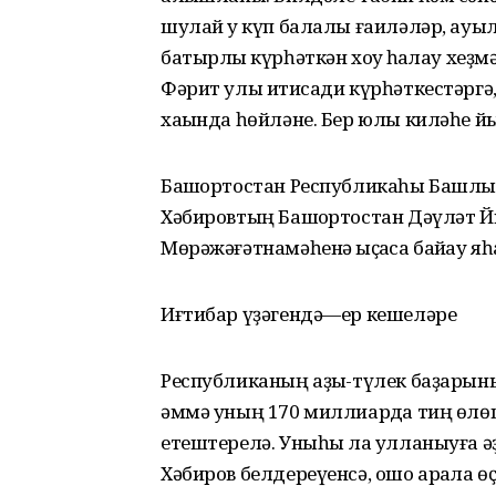
шулай уҡ күп балалы ғаиләләр, ауыл
батырлыҡ күрһәткән хоҡуҡ һаҡлау хе
Фәрит улы иҡтисади күрһәткестәргә
хаҡында һөйләне. Бер юлы киләһе й
Башҡортостан Республикаһы Башлы
Хәбировтың Башҡортостан Дәүләт
Мөрәжәғәтнамәһенә ҡыҫҡаса байҡау яһ
Иғтибар үҙәгендә—ер кешеләре
Республиканың аҙыҡ-түлек баҙарын
әммә уның 170 миллиардҡа тиң өлө
етештерелә. Уныһы ла ҡулланыуға ә
Хәбиров белдереүенсә, ошо арҡала 