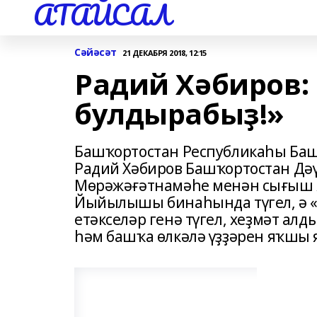
АТАЙСАЛ
Сәйәсәт
21 ДЕКАБРЯ 2018, 12:15
Радий Хәбиров:
булдырабыҙ!»
Башҡортостан Республикаһы Ба
Радий Хәбиров Башҡортостан Дә
Мөрәжәғәтнамәһе менән сығыш яһ
Йыйылышы бинаһында түгел, ә «Т
етәкселәр генә түгел, хеҙмәт ал
һәм башҡа өлкәлә үҙҙәрен яҡшы 