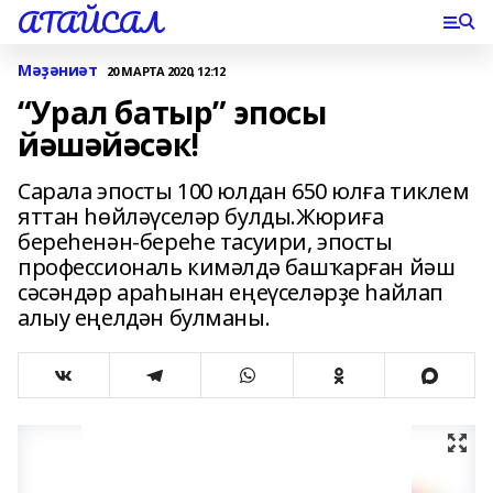
АТАЙСАЛ
Мәҙәниәт
20 МАРТА 2020, 12:12
“Урал батыр” эпосы
йәшәйәсәк!
Сарала эпосты 100 юлдан 650 юлға тиклем
яттан һөйләүселәр булды.Жюриға
береһенән-береһе тасуири, эпосты
профессиональ кимәлдә башҡарған йәш
сәсәндәр араһынан еңеүселәрҙе һайлап
алыу еңелдән булманы.