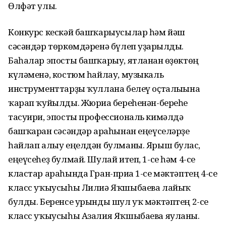
Өлфәт улы.
Конкурс кескәй башҡарыусылар һәм йәш
сәсәндәр төркөмдәренә бүлеп уҙғарылды.
Баһалар эпосты башҡарыу, ятланған өҙөктөң
күләменә, костюм һайлау, музыкаль
инструменттарҙы ҡуллана белеү оҫталығына
ҡарап ҡуйылды. Жюриға береһенән-береһе
тасуири, эпосты профессиональ кимәлдә
башҡарған сәсәндәр араһынан еңеүселәрҙе
һайлап алыу еңелдән булманы. Ярыш булғас,
еңеүсеһеҙ булмай. Шулай итеп, 1-се һәм 4-се
кластар араһында Гран-приға 1-се мәктәптең 4-се
класс уҡыусыһы Лилиә Яҡшыбаева лайыҡ
булды. Беренсе урынды шул уҡ мәктәптең 2-се
класс уҡыусыһы Азалия Яҡшыбаева яуланы.