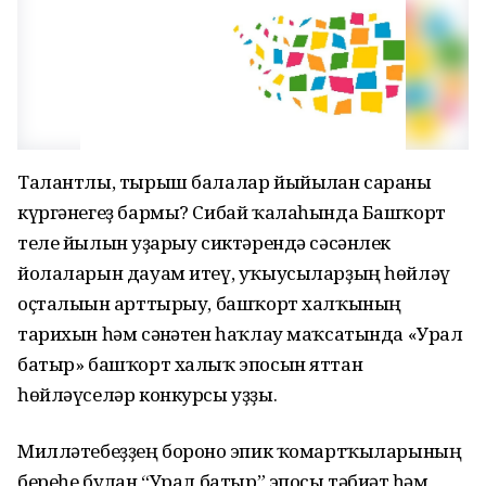
Талантлы, тырыш балалар йыйылған сараны
күргәнегеҙ бармы? Сибай ҡалаһында Башҡорт
теле йылын уҙғарыу сиктәрендә сәсәнлек
йолаларын дауам итеү, уҡыусыларҙың һөйләү
оҫталығын арттырыу, башҡорт халҡының
тарихын һәм сәнғәтен һаҡлау маҡсатында «Урал
батыр» башҡорт халыҡ эпосын яттан
һөйләүселәр конкурсы уҙҙы.
Милләтебеҙҙең боронғо эпик ҡомартҡыларының
береһе булған “Урал батыр” эпосы тәбиғәт һәм