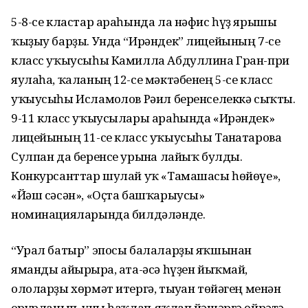
5-8-се кластар араһында ла нәфис һүҙ ярышы
ҡыҙыу барҙы. Унда “Ирәндек” лицейының 7-се
класс уҡыусыһы Камилла Абдуллина Гран-при
яулаһа, ҡаланың 12-се мәктәбенең 5-се класс
уҡыусыһы Исламғолов Рәил беренселеккә сыҡты.
9-11 класс уҡыусылары араһында «Ирәндек»
лицейының 11-се класс уҡыусыһы Танғатарова
Сулпан да беренсе урынға лайыҡ булды.
Конкурсанттар шулай уҡ «Тамашасы һөйөүе»,
«Йәш сәсән», «Оҫта башҡарыусы»
номинацияларында билдәләнде.
“Урал батыр” эпосы балаларҙы яҡшынан
яманды айырырға, ата-әсә һүҙен йыҡмай,
ололарҙы хөрмәт итергә, тыуған төйәгең менән
ғорурланып, уны һаҡлап-яҡлап йәшәргә өйрәтә.