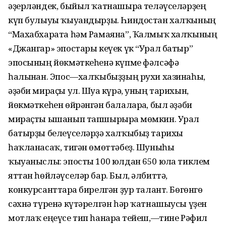
әҙерләндек, быйыл ҡатнашырға теләүселәрҙең
күп булыуы ҡыуандырҙы. Һиндостан халҡының
“Махабхарата һәм Рамаяна”, Ҡалмыҡ халҡының
«Джангар» эпостары кеүек үк “Урал батыр”
эпосының йөкмәткеһенә күпме фәлсәфә
һалынған. Эпос—халҡыбыҙҙың рухи хазинаһы,
әҙәби мираҫы ул. Шуға күрә, уның тарихын,
йөкмәткеһен өйрәнгән балаларға, был әҙәби
мираҫты ышанып тапшырырға мөмкин. Урал
батырҙы белеүселәрҙә халҡыбыҙ тарихы
һаҡланасаҡ, тигән өмөттәбеҙ. Шуныһы
ҡыуаныслы: эпосты 100 юлдан 650 юлға тиклем
яттан һөйләүселәр бар. Был, әлбиттә,
конкурсанттарға бирелгән ҙур талант. Бөгөнгө
сәхнә түренә күтәрелгән һәр ҡатнашыусы үҙен
мотлаҡ еңеүсе тип һанарға тейеш,—тине Рәфил