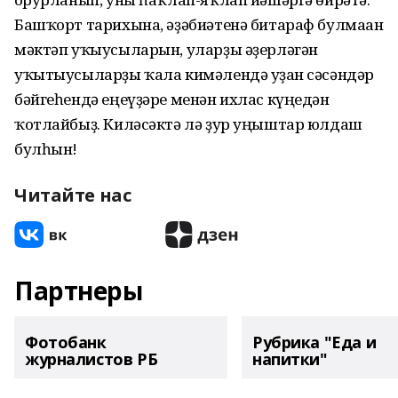
Башҡорт тарихына, әҙәбиәтенә битараф булмаған
мәктәп уҡыусыларын, уларҙы әҙерләгән
уҡытыусыларҙы ҡала кимәлендә уҙған сәсәндәр
бәйгеһендә еңеүҙәре менән ихлас күңедән
ҡотлайбыҙ. Киләсәктә лә ҙур уңыштар юлдаш
булһын!
Читайте нас
Партнеры
Фотобанк
Рубрика "Еда и
журналистов РБ
напитки"