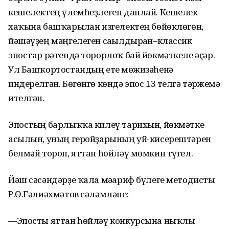
кешелектең үлемһеҙлеген данлай. Кешелек
хаҡына башҡарылған изгелектең бөйөклөгөн,
йәшәүҙең мәңгелеген сағылдырған–классик
эпостар рәтендә торорлоҡ бай йөкмәткеле әҫәр.
Ул Башҡортостандың ете мөғжизәһенә
индерелгән. Бөгөнгө көндә эпос 13 телгә тәржемә
ителгән.
Эпостың барлыҡҡа килеү тарихын, йөкмәтке
асылын, уның геройҙарының уй-кисерештәрен
белмәй тороп, яттан һөйләү мөмкин түгел.
Йәш сәсәндәрҙе ҡала мәғариф бүлеге методисты
Р.Ө.Ғәлиәхмәтов сәләмләне:
—Эпосты яттан һөйләү конкурсына ныҡлы