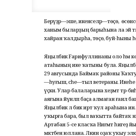
Берәүҙәр—эше, икенселәр—төҫө, ә өсөн
ханым быларҙың барыһына ла эйә ти
хайран ҡалдырһа, төҫө, буй-һыны һоҡла
Яңылбикә Fарифуллинаны оло һәм кесе
атаһының ике ҡатыны була. Яңылбик
29 авгусында Баймаҡ районы Ҡаҡтуғ
—һуғыш, әсәһе—тыл ветераны. Икеһе л
үҫкән. Улар балаларына хеҙмәт тәр-б
аяғына йүнләп баҫа алмаған ғаилә баш
Яңылбикә лә бик иртә ҡул араһына ин
уҡырға бара, был ваҡытта байтаҡ нәмәл
Артабан 5-се класҡа Ниғәмәт һигеҙ йы
мәктәбенә юллана. Ләкин оҙаҡ уҡыу эләк