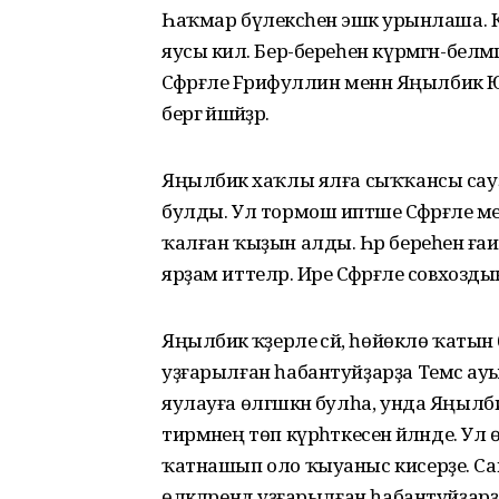
Һаҡмар бүлексәһенә эшкә урынлаша. 
яусы килә. Бер-береһен күрмәгән-белмә
Сәфәрғәле Fәрифуллин менән Яңылбик
бергә йәшәйҙәр.
Яңылбикә хаҡлы ялға сыҡҡансы сауҙа
булды. Ул тормош иптәше Сәфәрғәле
ҡалған ҡыҙын алды. Һәр береһенә ғаил
ярҙам иттеләр. Ире Сәфәрғәле совхо
Яңылбикә ҡәҙерле әсәй, һөйөклө ҡатын 
уҙғарылған һабантуйҙарҙа Темәс ауы
яулауға өлгәшкән булһа, унда Яңылби
тирмәнең төп күрһәткесенә әйләнде.
ҡатнашып оло ҡыуаныс кисерҙе. Сан
өлкәләрендә уҙғарылған һабантуйҙа