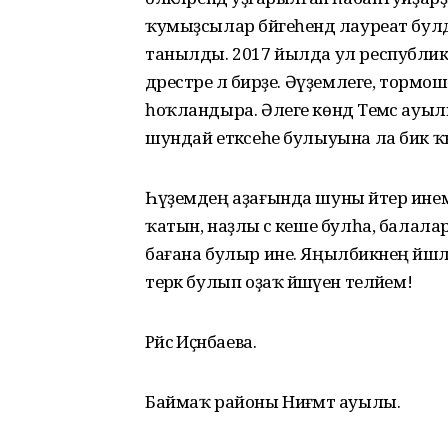
ҡумыҙсылар бәйгеһендә лауреат бул
танылды. 2017 йылда ул республи
дәрестәре лә бирҙе. Әүҙемлеге, тормо
һоҡландыра. Әлеге көндә Темәс ауыл
шундай етәксеһе булыуына ла бик ҡыу
Һүҙемдең аҙағында шуны әйтер инем: 
ҡатын, наҙлы әсә кеше булһа, балалар
бағана булыр ине. Яңылбикәнең йәшәлгән
терәк булып оҙаҡ йәшәүен теләйем!
Рәйсә Иҫәнбаева.
Баймаҡ районы Ниғәмәт ауылы.