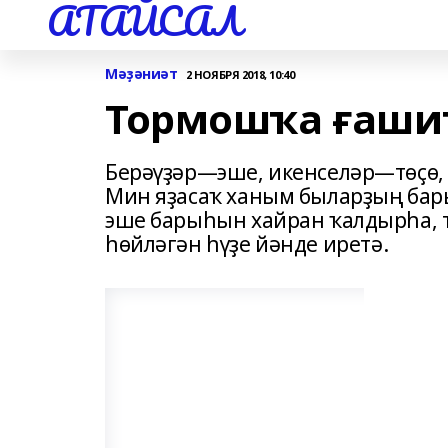
АТАЙСАЛ
Мәҙәниәт
2 НОЯБРЯ 2018, 10:40
Тормошҡа ғаши
Берәүҙәр—эше, икенселәр—төҫө, ә
Мин яҙасаҡ ханым быларҙың бар
эше барыһын хайран ҡалдырһа, т
һөйләгән һүҙе йәнде иретә.