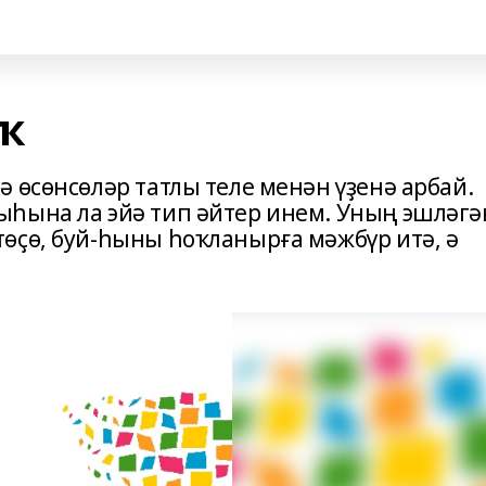
ҡ
 өсөнсөләр татлы теле менән үҙенә арбай.
ыһына ла эйә тип әйтер инем. Уның эшләгә
өҫө, буй-һыны һоҡланырға мәжбүр итә, ә