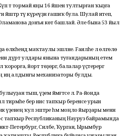
Күп тә тормай яңы 16 йәшен тултырған ҡыҙға
гән йәштәр тәү күреүҙән ғашиҡ була. Шулай итеп,
ә Юламанова донъя көтә башлай. Әле бына 53 йыл
 өлкәһендә маҡтаулы эшләне. Fаиләһе лә өлгөлө
 менән дүрт улдары янына туғандарының етем
ә ҡорорға, йорт төҙөргә, балалар үҫтерергә
здың иң алдынғы механизаторы булды.
булыуҙан тыш, әүҙем йәмәғәтсе лә. Ра-йонда
л тирмәһе бер нисә тапҡыр беренсе урын
кә үҙенең ҡул эштәре һәм моңло йырҙары менән
 Ул өс тапҡыр Республиканың Науруз байрамында
кт-Петербург, Силәбе, Ҡурган, Ырымбур
рҙа ҡатнашты. Республика буйынса уҙғарылған