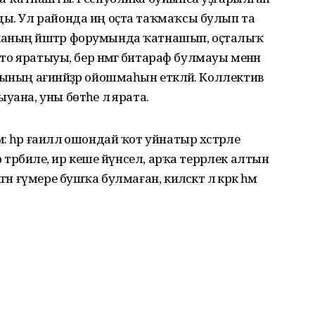
ды. Ул районда иң оҫта таҡмаҡсы булып та
каның йәштәр форумында ҡатнашып, оҫталыҡ
што яратыуы, бер нәмәгә битараф булмауы менән
ының ағинәйҙәр ойошмаһын етәкләй. Коллектив
ана, уны бөтәһе лә ярата.
һәр ғаиләлә ошондай ҡот уйнатыр хәстәрле
 тәрбиәле, ир кеше йүнсел, арҡа терәрлек алтын
 ғүмере бушҡа булмаған, киләсәктә лә кәрәк һәм