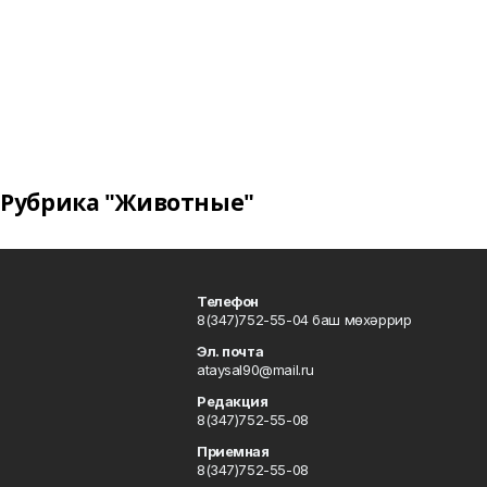
Рубрика "Животные"
Телефон
8(347)752-55-04 баш мөхәррир
Эл. почта
ataysal90@mail.ru
Редакция
8(347)752-55-08
Приемная
8(347)752-55-08