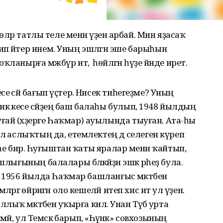
сөләр татлы теле менән үҙенә арбай. Мин яҙасаҡ
п әйтер инем. Уның эшләгән эше барыһын
нырға мәжбүр итә, ә һөйләгән һүҙе йәнде иретә.
 әсәй бағып үҫтерә. Нисек тиһегеҙме? Уның
ә кесе әсәйҙең баш балаһы булып, 1948 йылдың
ай (хәҙерге Һаҡмар) ауылында тыуған. Ата-һы
ә аслыҡтың да, етемлектең дә әселеген күреп
иәһе бирә. Һуғыштан ҡаты яралар менән ҡайтып,
лығының балалары бәләкәйҙән эшкә әрһеҙ була.
ә. 1956 йылда Һаҡмар башланғыс мәктәбенә
әргә өйрәнгән оло кешеләй итеп хис итә ул үҙен.
ллыҡ мәктәбенә уҡырға килә. Унан Түбә урта
мәй, ул Темәскә барып, «Һәүәнәк» совхозының