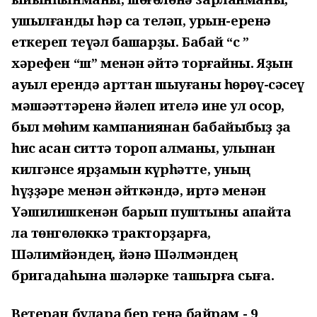
ҡушылғанды һәр саҡ теләп, урын-еренә
еткереп теүәл башҡарҙы. Бабай “с ”
хәрефен “ш” менән әйтә торғайны. Яҙын
ауыл ерендә арттан шыуғаны һөрөү-сәсеү
мәшәҡәттәренә йәлеп ителә ине ул осор,
был мөһим кампаниянан бабайыбыҙ ҙа
һис ҡасан ситтә тороп ҡалманы, ҡулынан
килгәнсе ярҙамын күрһәтте, уның
һүҙҙәре менән әйткәндә, иртә менән
Үәшилишкенән барып пуштыны апҡайта
ла төнгөлөккә тракторҙарға,
Шәлимйәндең, йәнә Шәлмәндең
бригадаһына шәләрке ташырға сыға.
Ветеран булараҡ бер генә байрам - 9