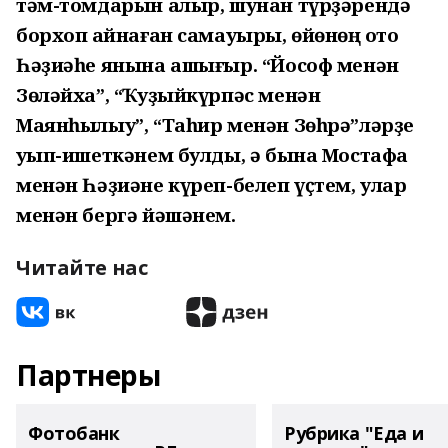
тәм-томдарын алыр, шунан түрҙәрендә
борхоп ҡайнаған самауыры, өйөнөң ҡото
Һәҙиәһе янына ашығыр. “Йософ менән
Зөләйха”, “Ҡуҙыйкүрпәс менән
Маянһылыу”, “Таһир менән Зөһрә”ләрҙе
уҡып-ишеткәнем булды, ә бына Мостафа
менән Һәҙиәне күреп-белеп үҫтем, улар
менән бергә йәшәнем.
Читайте нас
Партнеры
Фотобанк
Рубрика "Еда и