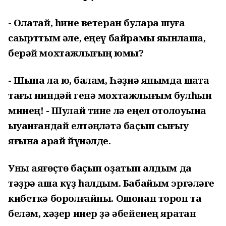
- Олатай, һине ветеран булараҡ шуға
саҡырттым әле, еңеү байрамы яҡынлаша,
берәй мохтажлығың юҡмы?
- Шыпа ла юҡ, балам, Һәҙиә янымда шаҡта
тағы ниндәй генә мохтажлығым булһын
минең! - Шулай тине лә еңел ҡотолоуына
ҡыуанғандай елтәңләтә баҫып сығыу
яғына ҡарай йүнәлде.
Уны аяғөҫтө баҫып оҙатып ҡалдым да
тәҙрә аша күҙ һалдым. Бабайым эргәләге
кибеткә боролғайны. Ошонан тороп та
беләм, хәҙер инер ҙә әбейенең яратҡан