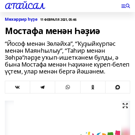
АТАЙСАЛ
Мөхәррир һүҙе
11 ФЕВРАЛЯ 2021, 05:46
Мостафа менән Һәҙиә
“Йософ менән Зөләйха”, “Ҡуҙыйкүрпәс
менән Маянһылыу”, “Таһир менән
Зөһрә”ләрҙе уҡып-ишеткәнем булды, ә
бына Мостафа менән Һәҙиәне күреп-белеп
үҫтем, улар менән бергә йәшәнем.