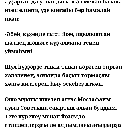
ауҙарған да ҡу-лындағы шәл менән һаҡ ҡына
итеп елпетә, үҙе ыңғайы бер һамаҡлай
икән:
-Әбей, күҙеңде сырт йом, яңылыштан
шәлдең шәшәге күҙ алмаңа тейеп
ҡуймаһын!
Шул һүҙҙәрҙе тыҡый-тыҡый кәрәген биргән
хәләленең, аяғында баҫып тормаҫлыҡ
хәлгә килтереп, һыу эскеһеҙ иткән.
Ошо ҡыҙыҡты ишетеп ҡалғас Мостафаны
ауыл Советына саҡыртып алған булдым.
Теге күренеү менән йөҙөмдө
етдиләндерҙем дә алдымдағы ҡағыҙҙарҙа