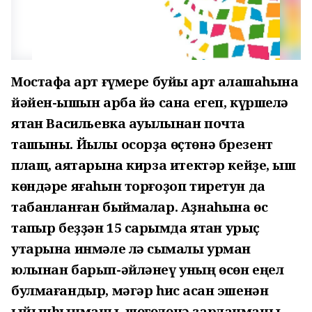
Мостафа ҡарт ғүмере буйы ҡарт алашаһына
йәйен-ҡышын арба йә сана егеп, күршелә
ятҡан Васильевка ауылынан почта
ташыны. Йылы осорҙа өҫтөнә брезент
плащ, аяҡтарына кирза итектәр кейҙе, ҡыш
көндәре яғаһын торғоҙоп тиретун да
табанланған быймалар. Аҙнаһына өс
тапҡыр беҙҙән 15 саҡрымда ятҡан урыҫ
утарына инмәле лә сыҡмалы урман
юлынан барып-әйләнеү уның өсөн еңел
булмағандыр, мәгәр һис ҡасан эшенән
ҡыйынһынманы, шөғөлөнә зарланманы,