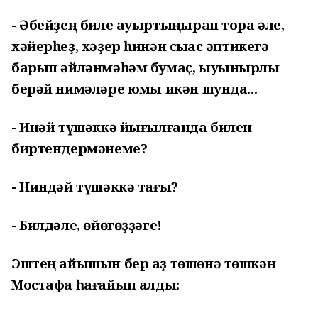
- Әбейҙең биле ауыртыңҡырап тора әле,
хәйерһеҙ, хәҙер һинән сыҡҡас әптикегә
барып әйләнмәһәм бумаҫ, ыуынырлыҡ
берәй нимәләре юҡмы икән шунда...
- Инәй түшәккә йығылғанда билен
биртендермәнеме?
- Ниндәй түшәккә тағы?
- Билдәле, өйөгөҙҙәге!
Эштең айышын бер аҙ төшөнә төшкән
Мостафа һағайып ҡалды: