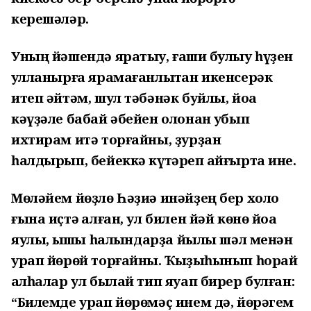
керешәләр.
Уның йәшендә яратыу, ғашиҡ булыу һүҙен
ҡулланырға ярамағанлыҡтан икенсерәк
итеп әйтәм, шул тәбәнәк буйлы, йоҡа
кәүҙәле бабай әбейен олонан ҡубып
ихтирам итә торғайны, ҙурҙан
һалдырып, бейеккә күтәреп ҡайғырта ине.
Мөләйем йөҙлө Һәҙиә инәйҙең бер холҡо
ғына иҫтә ҡалған, ул билен йәй көнө йоҡа
яулыҡ, ҡышҡы һалҡындарҙа йылы шәл менән
урап йөрөй торғайны. Ҡыҙыҡһынып һорай
ҡалһалар ул былай тип яуап бирер булған:
“Билемде урап йөрөмәҫ инем дә, йөрәгем