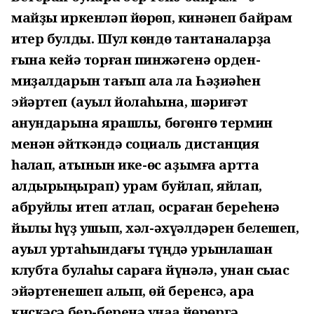
майҙы иркенләп йөрөп, кинәнеп байрам
итер булды. Шул көндө тантаналарҙа
ғына кейә торған пинжәгенә орден-
миҙалдарын тағып ала ла Һәҙиәһен
эйәртеп (ауыл йолаһына, шәриғәт
ҡанундарына ярашлы, бөгөнгө термин
менән әйткәндә социаль дистанция
һаҡлап, ҡатынын ике-өс аҙымға артта
ҡалдырыңҡырап) урам буйлап, яйлап,
абруйлы итеп атлап, осраған береһенә
йылы һүҙ ҡушып, хәл-әхүәлдәрен белешеп,
ауыл уртаһындағы түңдә урынлашҡан
клубта булаһы сараға йүнәлә, унан сыҡҡас
эйәртенешеп алып, өй беренсә, ҡара
кискәсә бер-беренә ҡунаҡҡа йөрөргә