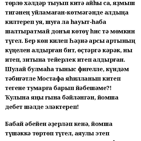
төрлө хәлдәр тыуып китә ҡайһы саҡ, яҙмыш
тигәнең уйламаған-көтмәгәнде алдыңа
килтереп ҡуя, шуға ла һауыт-һаба
шалтыратмай донъя көтөү һис тә мөмкин
түгел. Бер көн килеп Һәҙиә ҡарсыҡ ҡартының
күңелен ҡалдырған бит, өҫтәргә кәрәк, ныҡ
итеп, зитына тейерлек итеп ҡалдырған.
Шулай булмаһа тыныс фиғелле, күндәм
тәбиғәтле Мостафа яһилланып китеп
тегене туҡмарға барып йәбешәме?!
Ҡулына яңы ғына бәйләнгән, йомшаҡ
дебет шәлде эләктереп!
Бабай әбейен ҡәҙерләп кенә, йомшаҡ
түшәккә төртөп түгел, аяулы этеп