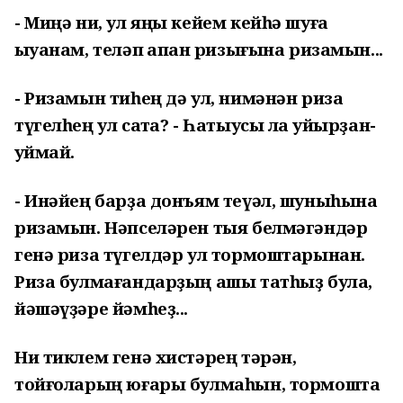
- Миңә ни, ул яңы кейем кейһә шуға
ҡыуанам, теләп ҡапҡан ризығына ризамын...
- Ризамын тиһең дә ул, нимәнән риза
түгелһең ул саҡта? - Һатыусы ла ҡуйырҙан-
ҡуймай.
- Инәйең барҙа донъям теүәл, шуныһына
ризамын. Нәпселәрен тыя белмәгәндәр
генә риза түгелдәр ул тормоштарынан.
Риза булмағандарҙың ашы татһыҙ була,
йәшәүҙәре йәмһеҙ...
Ни тиклем генә хистәрең тәрән,
тойғоларың юғары булмаһын, тормошта