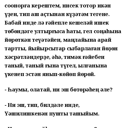
соҡонорға керештем, нисек тотор икән
үҙен, тип ҡаш аҫтынан күҙәтәм тегене.
Бабай инде лә ғәйепле кешеләй ишек
төбөндәге ултырғысҡа һаҡты, гел соңҡаһына
йөрөткән теүәтәйен, маңлайына ҡарай
тартты, йыйырсыҡтар сыбарлаған йөҙөн
хәсрәтләндерҙе, әһә, тимәк ғәйебен
таный, таный ғына түгел, ҡылғанына
үкенеп эстән янып-көйөп йөрөй.
- Һаумы, олатай, ни эш бөтөрәһең әле?
- Ни эш, тип, билдәле инде,
Үәшилишкенән пушты ташыйым.