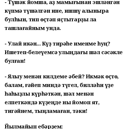
- Түшәк йомшаҡ, ҡаҙ мамығынан эшләнгән
күпмә түшәлгән ине, ишшү ҡалыныраҡ
булһын, тип өҫтәп яҫтыҡтарҙы ла
ташлағайным унда.
- Улай икән... Күҙ тирәһе именме һуң?
Ишетеп-белеүемсә ҡулыңдағы шәл сәсәкле
булған!
- Ялыу менән килдеме әбей? Икмәк өҫтө,
балам, ғәйеп миндә түгел, билләһи үҙе
һаҡһыҙлыҡ күрһәткән, шәл менән
елпеткәндә күҙеңде ныҡ йомоп ят,
тигәйнем, тыңламаған, тәки!
Йылмайып ебәрҙем: