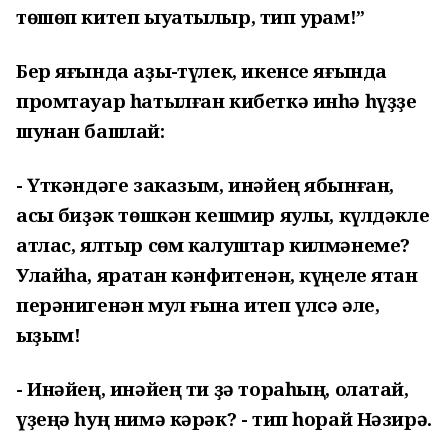
төшөп китеп ыуатылыр, тип ҡурҡам!”
Бер яғында аҙыҡ-түлек, икенсе яғында
промтауар һатылған кибеткә инһә һүҙҙе
шунан башлай:
- Үткәндәге заказым, инәйең ябынған,
асыҡ биҙәк төшкән кешмир яулыҡ, күлдәкле
атлас, ялтыр сөм калуштар килмәнеме?
Улайһа, яратҡан кәнфитенән, күңеле ятҡан
перәнигенән мул ғына итеп үлсә әле,
ҡыҙым!
-
Инәйең, инәйең ти ҙә тораһың, олатай,
үҙеңә һуң нимә кәрәк? - тип һорай Нәзирә.