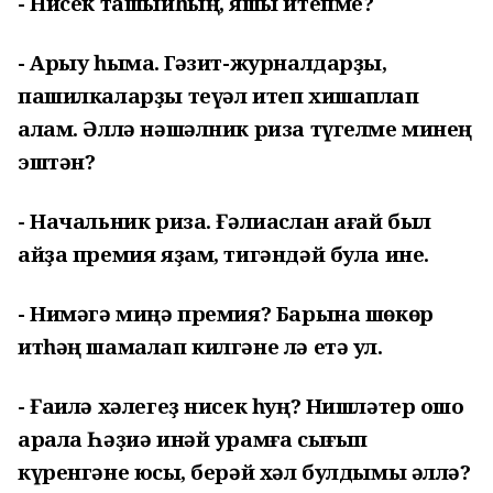
- Нисек ташыйһың, яҡшы итепме?
- Арыу һымаҡ. Гәзит-журналдарҙы,
пашилкаларҙы теүәл итеп хишаплап
алам. Әллә нәшәлник риза түгелме минең
эштән?
- Начальник риза. Ғәлиаслан ағай был
айҙа премия яҙам, тигәндәй була ине.
- Нимәгә миңә премия? Барына шөкөр
итһәң шамалап килгәне лә етә ул.
- Ғаилә хәлегеҙ нисек һуң? Нишләтер ошо
арала Һәҙиә инәй урамға сығып
күренгәне юҡсы, берәй хәл булдымы әллә?