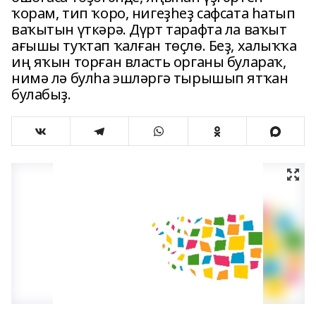
ҡорам, тип ҡоро, нигеҙһеҙ сафсата һатып
ваҡытын үткәрә. Дүрт тарафта ла ваҡыт
ағышы туҡтап ҡалған төҫлө. Беҙ, халыҡҡа
иң яҡын торған власть органы булараҡ,
нимә лә булһа эшләргә тырышып ятҡан
булабыҙ.