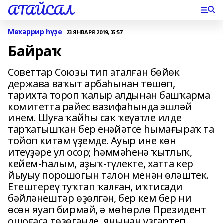
АТАЙСАЛ
Мөхәррир һүҙе
23 ЯНВАРЯ 2019, 05:57
Байраҡ
Советтар Союзы тип аталған бөйөк
держава ваҡыт арбаһынан төшөп,
тарихта тороп ҡалыр алдынан башҡарма
комитетта рәйес вазифаһында эшләй
инем. Шуға ҡайһы саҡ ҡеүәтле илде
тарҡатышҡан бер енәйәтсе һымағыраҡ та
тойоп китәм үҙемде. Ауыр ине көн
итеүҙәре ул осор; һәммәһенә ҡытлыҡ,
кейем-һалым, аҙыҡ-түлекте, хатта кер
йыуыу порошогын талон менән өләштек.
Етештереү туҡтап ҡалған, иҡтисади
бәйләнештәр өҙөлгән, бер кем бер ни
өсөн яуап бирмәй, ә мөһөрлө Президент
ошоғаса төҙөгәнде, яңынан үҙгәртеп