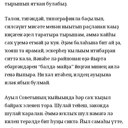
тырышып ятҡан булабыҙ.
Талон, тигәндәй, типографияла баҫылып,
силсәүит мисәте менән нығытып раҫланған ҡағыҙ
киҫәген ғәҙел таратырға тырышам, әммә ҡайһы
саҡ үҙемә етмәй ҙә ҡуя. Әҙәм балаһына бит ай ҙа,
ҡояш та ярамай, эскерһеҙ ҡылығым иғтибарҙан
ситтә ҡала, йәнәһе лә райпонан өҙә-йырта
ебәргәндәрен “балда-майҙа” йөҙгән минең ғаилә
генә йыпыра. Ни хәл итәһең, илдең ауыҙына
иләк ябып булмай.
Ауыл Советының ҡыйығында һәр саҡ ҡыҙыл
байраҡ эленеп тора. Шулай тейеш, законда
шулай ҡаралған. Әммә юҡлыҡ шул нәмәгә лә
килеп терәлде бит һуңғы сиктә. Йыл самаһы үтте,