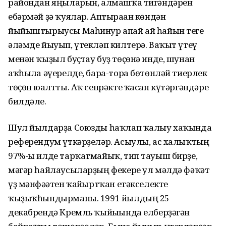
райондан яңыларын, алмашҡа тигәндәрен
ебәрмәй ҙә ҡуялар. Аптыраған көндән
йыйыштырыусы Маһинур апай ай һайын теге
әләмде йыуып, үтекләп килтерә. Ваҡыт үтеү
менән ҡыҙыл буҫтау буҙ төҫөнә инде, шунан
аҡһылға әүерелде, бара-тора бөтөнләй тиерлек
төҫөн юғалтты. Аҡ сепрәкте ҡасан күтәргәндәре
билдәле.
Шул йылдарҙа Союзды һаҡлап ҡалыу хаҡында
референдум үткәрҙеләр. Асыулы, ас халыҡтың
97%-ы илде тарҡатмайыҡ, тип тауыш бирҙе,
мәгәр һайлаусыларҙың фекере ул мәлдә фәҡәт
үҙ мәнфәғәтен ҡайғыртҡан етәкселекте
ҡыҙыҡһындырманы. 1991 йылдың 25
декабрендә Кремль ҡыйығында елберҙәгән