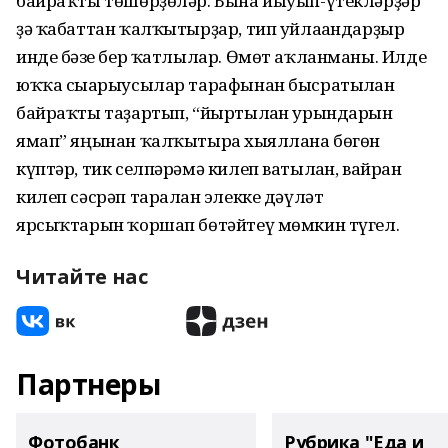
байраҡты төшөрҙөләр. Бына йыуып-үтекләрҙәр
ҙә ҡабаттан ҡалҡытырҙар, тип уйлағандарҙыр
инде бәғзе бер ҡатлылар. Өмөт аҡланманы. Илде
юҡҡа сығарыусылар тарафынан бысратылған
байраҡты таҙартып, “йыртылған урындарын
ямап” яңынан ҡалҡытырға хыяллана бөгөн
күптәр, тик селпәрәмә килеп ватылған, вайран
килеп сәсрәп таралған элекке дәүләт
ярсыҡтарын ҡоршап бөтәйтеү мөмкин түгел.
Читайте нас
Партнеры
Фотобанк
Рубрика "Еда и