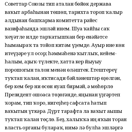
Советтар Союзы тип аталған бөйөк держава
ваҡыт арбаһынан төшөп, тарихта тороп ҡалыр
алдынан башҡарма комитетта рәйес
вазифаһында эшләй инем. Шуға ҡайһы саҡ
ҡеүәтле илде тарҡатышҡан бер енәйәтсе
һымағыраҡ та тойоп китәм үҙемде. Ауыр ине көн
итеүҙәре ул осор; һәммәһенә ҡытлыҡ, кейем-
һалым, аҙыҡ-түлекте, хатта кер йыуыу
порошогын талон менән өләштек. Етештереү
туҡтап ҡалған, иҡтисади бәйләнештәр өҙөлгән,
бер кем бер ни өсөн яуап бирмәй, ә мөһөрлө
Президент ошоғаса төҙөгәнде, яңынан үҙгәртеп
ҡорам, тип ҡоро, нигеҙһеҙ сафсата һатып
ваҡытын үткәрә. Дүрт тарафта ла ваҡыт ағышы
туҡтап ҡалған төҫлө. Беҙ, халыҡҡа иң яҡын торған
власть органы булараҡ, нимә лә булһа эшләргә