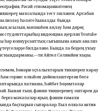
география, Рәсәй этномәҙәниәтенең
тикшереү маҡсатында тест эшләнек. Артабан
анализлау һәләте һыналды: бында
ың асылын, мәғәнәһен аңлау һәм дөрөҫ
ан студенттарыбыҙ видеояҙма әҙерләп Youtube
ры һәр конкурсанттың сығышына аныҡ анализ
үтеүселәрҙе билдәләне. Бында ла беҙҙең уҡыу
 ысҡындырманы,—ти Айгөл Сәлимйән ҡыҙы.
елемен, һөнәри оҫталыҡтарын тикшереп ҡарау
һәм сервис өлкәһен дөйөмләштергән бөтә
аптарында ҡатнаша, һәйбәт һөҙөмтәләр
ай. Бынан тыш, фәнни-тикшеренеү эштәрен дә
бергә мәҡәләләр яҙып, фәнни-ғәмәли
нда баҫтырып сығаралар. Был өлкәлә актив