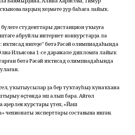
ла Баймырҙина, Алина Харисова, Тимур
асҡыноваларҙың хеҙмәте ҙур баһаға лайыҡ.
” бүлеге студенттары дистанцион уҡыуға
штәге абруйлы интернет-конкурстарҙа ла
: иҡтисад нигеҙе” бөтә Рәсәй олимпиадаһында
лиә Ильясова 1-се дәрәжәле дипломға лайыҡ
ҙғарған бөтә Рәсәй иҡтисад олимпиадаһында
улаған.
гел, уҡытыусылар ҙа бер туҡтауһыҙ ҡунаҡхана
штырыу өҫтөндә эш алып бара. Айгөл
 әҙерлек курстары үтеп, «Йәш
ia» чепионаты эксперттары составына ингән.