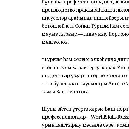
бүленһә, профессиональ дисципли
производство практикаһында ныҡлы
инеүселәр араһында ниндәйҙер ял
бөтөнләй юҡ. Сөнки Туризм һәм сер
мауыҡтырғыс,—тине уҡыу йортоноң
мөшҡолов.
“Туризм һәм сервис өлкәһендә дип
өсөн ныҡлы характер ҙа кәрәк. У
студенттар үҙҙәрен төрлө хәлдә то
—ти бүлек уҡытыусылары Айгөл Сә
ҡыҙы Бай-булатова.
Шуны әйтеп үтергә кәрәк: Баш-ҡор
профессионалдар» (WorldSkills Rus
урынлаштырыу мәсьәләләре” комп