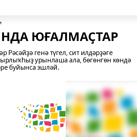
1
ЫНДА ЮҒАЛМАҪТАР
р Рәсәйҙә генә түгел, сит илдәрҙәге
уырлыҡһыҙ урынлаша ала, бөгөнгөн көндә
ре буйынса эшләй.