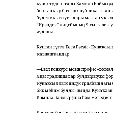
курс студенттары Камила Баймырҙи
бер тапҡыр бөтә республикаға тан
бүлек уҡытыусылары мәктәп уҡыу
“Ирәндек” лицейының 9-сы класы 
яуланы.
Күптән түгел Бөтә Рәсәй «Ҡунаҡс
ҡатнашҡандар.
—Был конкурс ысын профес-сионал
Яңы традициялар булдырыуҙы фор
ҡунаҡсыллыҡ индустрияһындағы ба
бик мөһим булды. Бында Ҡунаҡхана
Камила Баймырҙина һәм методист 
Конкурс бер үк ваҡытта ҡатмарлы 