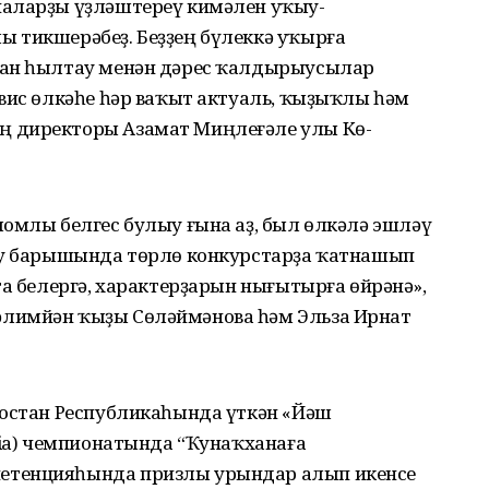
наларҙы үҙләштереү кимәлен уҡыу-
 тикшерәбеҙ. Беҙҙең бүлеккә уҡырға
ған һылтау менән дәрес ҡалдырыусылар
вис өлкәһе һәр ваҡыт актуаль, ҡыҙыҡлы һәм
 директоры Азамат Миңлеғәле улы Кө-
ломлы белгес булыу ғына аҙ, был өлкәлә эшләү
ҡыу барышында төрлө конкурстарҙа ҡатнашып
та белергә, характерҙарын нығытырға өйрәнә»,
лимйән ҡыҙы Сөләймәнова һәм Эльза Ирнат
тостан Республикаһында үткән «Йәш
sia) чемпионатында “Ҡунаҡханаға
етенцияһында призлы урындар алып икенсе