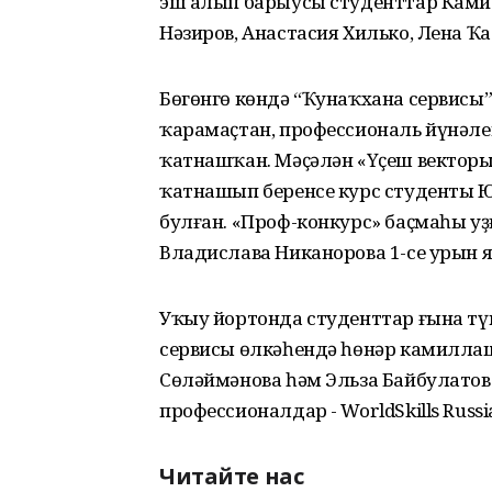
эш алып барыусы студенттар Ками
Нәзиров, Анастасия Хилько, Лена Ҡ
Бөгөнгө көндә “Ҡунаҡхана сервисы
ҡарамаҫтан, профессиональ йүнәле
ҡатнашҡан. Мәҫәлән «Үҫеш векторы
ҡатнашып беренсе курс студенты Ю
булған. «Проф-конкурс» баҫмаһы у
Владислава Никанорова 1-се урын я
Уҡыу йортонда студенттар ғына тү
сервисы өлкәһендә һөнәр камилла
Сөләймәнова һәм Эльза Байбулатова
профессионалдар - WorldSkills Russ
Читайте нас