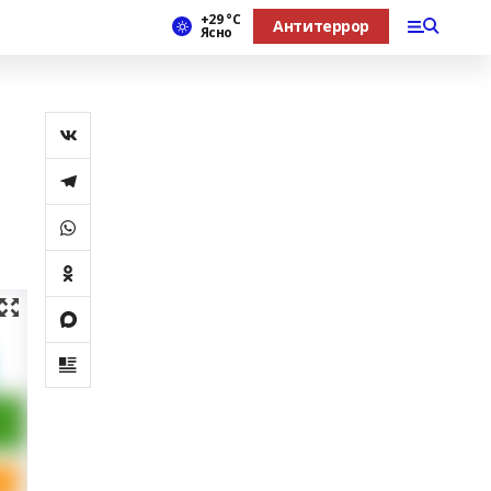
+29 °С
Антитеррор
Ясно