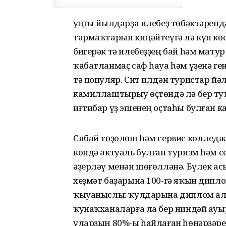
Һуңғы йылдарҙа илебеҙ төбәктәренд
тармаҡтарын киңәйтеүгә лә күп кө
бигерәк тә илебеҙҙең бай һәм мату
ҡабатланмаҫ саф һауа һәм үҙенә ге
тә популяр. Сит илдән туристар йә
камиллаштырыу өҫтөндә лә бер туҡ
иғтибар үҙ эшенең оҫтаһы булған к
Сибай төҙөлөш һәм сервис колледж
көндә актуаль булған туризм һәм 
әҙерләү менән шөғөлләнә. Бүлек асы
хеҙмәт баҙарына 100-гә яҡын дипл
ҡыуаныслы: ҡулдарына диплом алған
ҡунаҡханаларға ла бер ниндәй ауы
уларҙың 80%-ы һайлаған һөнәрҙәре