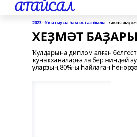
АТАЙСАЛ
2023--Уҡытыусы һәм остаз йылы
7 ИЮНЯ 2020, 09:1
ХЕҘМӘТ БАҘАР
Ҡулдарына диплом алған белгестә
ҡунаҡханаларға ла бер ниндәй а
уларҙың 80%-ы һайлаған һөнәрҙә