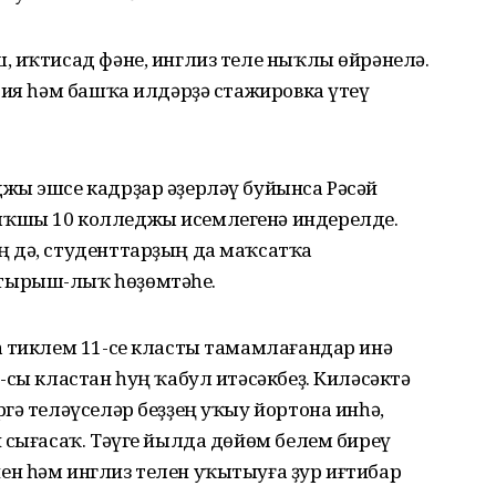
, иҡтисад фәне, инглиз теле ныҡлы өйрәнелә.
рия һәм башҡа илдәрҙә стажировка үтеү
жы эшсе кадрҙар әҙерләү буйынса Рәсәй
ҡшы 10 колледжы исемлегенә индерелде.
 дә, студенттарҙың да маҡсатҡа
тырыш-лыҡ һөҙөмтәһе.
а тиклем 11-се класты тамамлағандар инә
-сы кластан һуң ҡабул итәсәкбеҙ. Киләсәктә
гә теләүселәр беҙҙең уҡыу йортона инһә,
 сығасаҡ. Тәүге йылда дөйөм белем биреү
н һәм инглиз телен уҡытыуға ҙур иғтибар