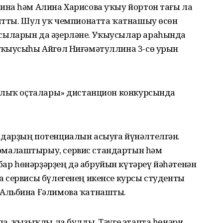
на һәм Алина Харисова уҡыу йортон тағы ла
ытты. Шул уҡ чемпионатта ҡатнашыу өсөн
сыларын да әҙерләне. Уҡыусылар араһында
уҡыусыһы Айгөл Ниғәмәтуллина 3-сө урын
ыллыҡ оҫталары» дистанцион конкурсында
дарҙың потенциалын асыуға йүнәлтелгән.
малаштырыу, сервис стандартын һәм
р һөнәрҙәрҙең дә абруйын күтәреү йәһәтенән
 сервисы бүлегенең икенсе курсы студенты
Альбина Ғәлимова ҡатнашты.
ла, ҡыҙыҡлы ла булды. Тәүге этапта һөнәри