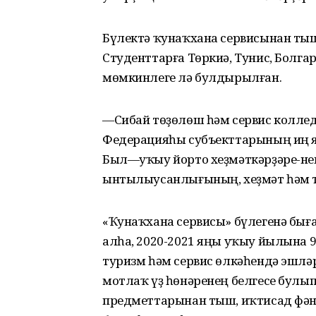
Бүлектә ҡунаҡхана сервисынан тыш
Студенттарға Төркиә, Тунис, Болга
мөмкинлеге лә булдырылған.
—Сибай төҙөлөш һәм сервис коллед
Федерацияһы субъекттарының иң я
Был—уҡыу йорто хеҙмәткәрҙәре-нең
ынтылыусанлығының, хеҙмәт һәм 
«Ҡунаҡхана сервисы» бүлегенә бығ
алһа, 2020-2021 яңы уҡыу йылына 9
туризм һәм сервис өлкәһендә эшләр
мотлаҡ үҙ һөнәренең белгесе булып
предметтарынан тыш, иҡтисад фәне