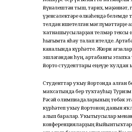
йүнәлештән тыш, тарих, мәҙәниәт, 
үҙенсәлектәре өлкәһендә белемде 
телдән ишетелгән мәғлүмәттәрҙе 
ҡатнашыусыларҙан телмәр тексы-н
һығымта яһау талап ителде. Артаб
каналында күрһәтте. Жюри ағзала
эшләгәндән һуң, артабанғы этапҡа 
йорто студенттары еңеүҙе ҡулдан
Студенттар уҡыу йортонда алған б
маҡсатында бер туҡтауһыҙ Туризм 
Рәсәй олимпиадаларының төбәк эт
күрһәтеп уҡыу йортоноң данын яҡл
алып баралар. Уҡытыусылар менән 
конференцияларҙың йыйынтыҡтары