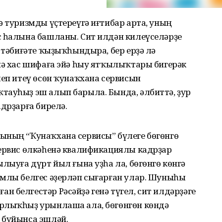
ә туризмды үҫтереүгә иғтибар арта, уның
с һалына башланы. Сит илдән килеүселәрҙе
р тәбиғәте ҡыҙыҡһындыра, бер ерҙә лә
нә хас шифаға эйә һыу ятҡылыҡтары бигерәк
леп итеү өсөн ҡунаҡхана сервисын
тауһыҙ эш алып барыла. Бында, әлбиттә, ҙур
адрҙарға бирелә.
ының “Ҡунаҡхана сервисы” бүлеге бөгөнгө
сервис өлкәһенә квалификациялы кадрҙар
лыуға дүрт йыл ғына уҙһа ла, бөгөнгө көнгә
омлы белгес әҙерләп сығарған улар. Шуныһы
 белгестәр Рәсәйҙә генә түгел, сит илдәрҙәге
рлыҡһыҙ урынлаша ала, бөгөнгөн көндә
 буйынса эшләй.