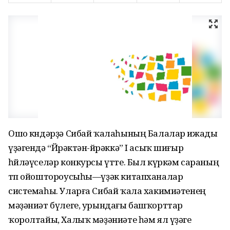
Ошо көндәрҙә Сибай ҡалаһының Балалар ижады
үҙәгендә “Йөрәктән-йөрәккә” I асыҡ шиғыр
һөйләүселәр конкурсы үтте. Был күркәм сараның
төп ойоштороусыһы—үҙәк китапханалар
системаһы. Уларға Сибай ҡала хакимиәтенең
мәҙәниәт бүлеге, урындағы башҡорттар
ҡоролтайы, Халыҡ мәҙәниәте һәм ял үҙәге