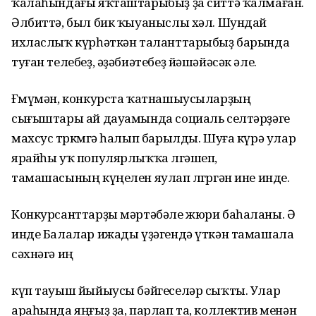
ҡалаһындағы яҡташтарыбыҙ ҙа ситтә ҡалмаған.
Әлбиттә, был бик ҡыуаныслы хәл. Шундай
ихласлыҡ күрһәткән таланттарыбыҙ барында
туған телебеҙ, әҙәбиәтебеҙ йәшәйәсәк әле.
Ғөмүмән, конкурста ҡатнашыусыларҙың
сығыштары ай дауамында социаль селтәрҙәге
махсус төркөмгә һалып барылды. Шуға күрә улар
ярайһы уҡ популярлыҡҡа өлгәшеп,
тамашасының күңелен яулап өлгөргән ине инде.
Конкурсанттарҙы мәртәбәле жюри баһаланы. Ә
инде Балалар ижады үҙәгендә үткән тамашала
сәхнәгә иң
күп тауыш йыйыусы бәйгеселәр сыҡты. Улар
араһында яңғыҙ ҙа, парлап та, коллектив менән