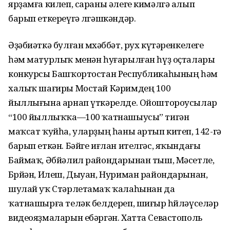
ярҙамға килеп, сараны әлеге кимәлгә алып
барып еткереүгә өлгәшкәндәр.
Әҙәбиәткә булған мөхәббәт, рух күтәренкелеге
һәм матурлыҡ менән һуғарылған һүҙ оҫталары
конкурсы Башҡортостан Республикаһының һәм
халыҡ шағиры Мостай Кәримдең 100
йыллығына арнап үткәрелде. Ойоштороусылар
“100 йыллыҡҡа—100 ҡатнашыусы” тигән
маҡсат ҡуйһа, уларҙың һаны артып китеп, 142-гә
барып еткән. Бәйге иғлан ителгәс, яҡындағы
Баймаҡ, Әбйәлил райондарынан тыш, Мәсетле,
Бөрйән, Илеш, Дыуан, Нуриман райондарынан,
шулай уҡ Стәрлетамаҡ ҡалаһынан да
ҡатнашырға теләк белдереп, шиғыр һөйләүселәр
видеояҙмаларын ебәргән. Хатта Севастополь