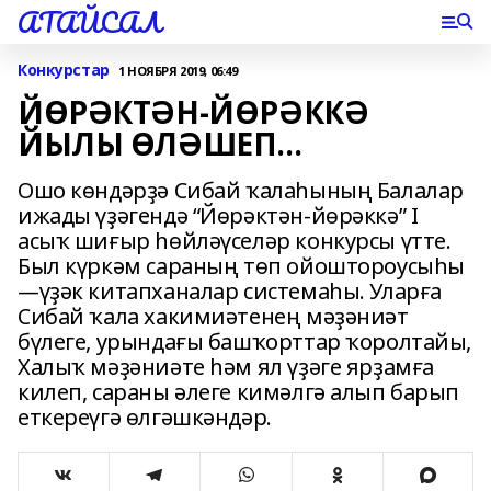
АТАЙСАЛ
Конкурстар
1 НОЯБРЯ 2019, 06:49
ЙӨРӘКТӘН-ЙӨРӘККӘ
ЙЫЛЫ ӨЛӘШЕП...
Ошо көндәрҙә Сибай ҡалаһының Балалар
ижады үҙәгендә “Йөрәктән-йөрәккә” I
асыҡ шиғыр һөйләүселәр конкурсы үтте.
Был күркәм сараның төп ойоштороусыһы
—үҙәк китапханалар системаһы. Уларға
Сибай ҡала хакимиәтенең мәҙәниәт
бүлеге, урындағы башҡорттар ҡоролтайы,
Халыҡ мәҙәниәте һәм ял үҙәге ярҙамға
килеп, сараны әлеге кимәлгә алып барып
еткереүгә өлгәшкәндәр.