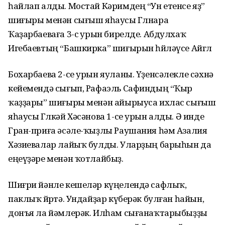
һайлап алды. Мостай Кәримдең “Ун етенсе яҙ”
шиғыры менән сығыш яһаусы Гөлнара
Ҡаҙарбаеваға 3-сө урын бирелде. Абдулхаҡ
Игебаевтың “Башкирка” шиғырын һөйләүсе Айгөл
Бохарбаева 2-се урын яуланы. Үҙенсәлекле сәхнә
кейемендә сығып, Рафаэль Сафиндың “Ҡыр
ҡаҙҙары” шиғыры менән айырыуса ихлас сығыш
яһаусы Гөлкәй Хәсәнова 1-се урын алды. Ә инде
Гран-приға әсәле-ҡыҙлы Раушания һәм Азалия
Хәзиевалар лайыҡ булды. Уларҙың барыһын да
еңеүҙәре менән ҡотлайбыҙ.
Шиғри йәнле кешеләр күңелендә сафлыҡ,
паклыҡ йөрөтә. Ундайҙар күберәк булған һайын,
донъя ла йәмлерәк. Илһам сығанаҡтарыбыҙҙы