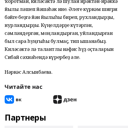
ҡоротмай, киләсәктә лә шулай йөрәктән-йөрәккә
йылы өләшеп йәшәһәк ине. Әлеге күркәм шиғри
бәйге беҙгә йән йылыһы биреп, рухландырҙы,
нурландырҙы. Күңелдәрҙе күтәргән,
сәмләндергән, моңландырған, уйландырған
был сара һуңғыһы булмаҫ, тип ышанабыҙ.
Киләсәктә лә талантлы нәфис һүҙ оҫталарын
Сибай сәхнәһендә күрербеҙ әле.
Нәркәс Алсынбаева.
Читайте нас
Партнеры