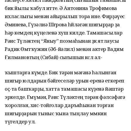
бик йылы ҡабул итте. Ә Антонина Трофимова
ихласлығы менән айырылып тора ине. Фирҙәүес
Әминева, Гүзәлиә Шөғөрова һөйләгән шиғырҙар ҙа
һәр кемдең күңеленә хуш килде. Тамашасылар
Рәис Түләктең “Яныу” поэмаһынан өҙөк ятлаусы
Радик Өмөтҡужин (Әб-йәлил) менән актер Вадим
Ғилмановтың (Сибай) сығышын көслө ал-
ҡыштарға күмде. Бик тәрән мәғәнә һалынған
шиғыр юлдарын бәйгеселәр урын-еренә еткереп
оҫ-та башҡарҙы, хатта тамашасы күҙенә йәштәр
эркелде. Ғөмүмән, Рәис Түләктең тәрән фәлсәфәгә
ҡоролған, хис-тойғолар даръяһынан торған
шиғырҙарын тыныс ҡына тыңлау мөмкин
түгелдер ул.