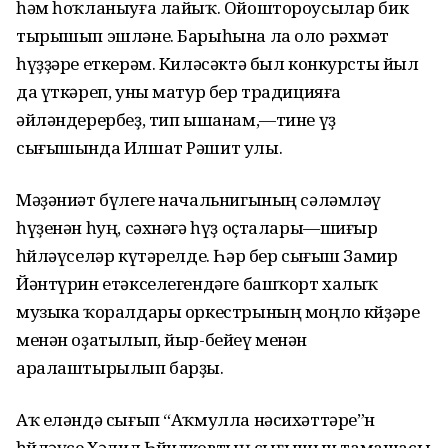
һәм һоҡланыуға лайыҡ. Ойоштороусылар бик
тырышып эшләне. Барыһына ла оло рәхмәт
һүҙҙәре еткерәм. Киләсәктә был конкурсты йыл
да үткәреп, уны матур бер традицияға
әйләндерербеҙ, тип ышанам,—тине үҙ
сығышында Илшат Рәшит улы.
Мәҙәниәт бүлеге начальнигының сәләмләү
һүҙенән һуң, сәхнәгә һүҙ оҫталары—шиғыр
һөйләүселәр күтәрелде. Һәр бер сығыш Замир
Йәнтүрин етәкселегендәге башҡорт халыҡ
музыка ҡоралдары оркестрының моңло көйҙәре
менән оҙатылып, йыр-бейеү менән
аралаштырылып барҙы.
Аҡ еләндә сығып “Аҡмулла нәсихәттәре”н
һөйләүсе Хәлил Һөйөндөковтың сығышын тамашасы