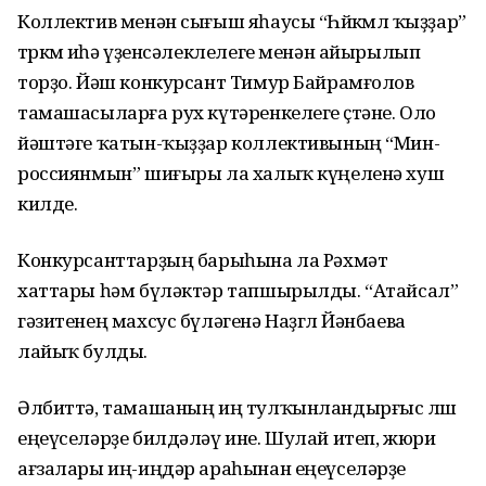
Коллектив менән сығыш яһаусы “Һөйкөмлө ҡыҙҙар”
төркөмө иһә үҙенсәлеклелеге менән айырылып
торҙо. Йәш конкурсант Тимур Байрамғолов
тамашасыларға рух күтәренкелеге өҫтәне. Оло
йәштәге ҡатын-ҡыҙҙар коллективының “Мин-
россиянмын” шиғыры ла халыҡ күңеленә хуш
килде.
Конкурсанттарҙың барыһына ла Рәхмәт
хаттары һәм бүләктәр тапшырылды. “Атайсал”
гәзитенең махсус бүләгенә Наҙгөл Йәнбаева
лайыҡ булды.
Әлбиттә, тамашаның иң тулҡынландырғыс өлөшө
еңеүселәрҙе билдәләү ине. Шулай итеп, жюри
ағзалары иң-иңдәр араһынан еңеүселәрҙе