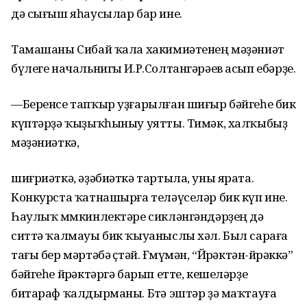
дә сығыш яһаусылар бар ине.
Тамашаны Сибай ҡала хакимиәтенең мәҙәниәт
бүлеге начальнигы И.Р.Солтангәрәев асып ебәрҙе.
—Беренсе тапҡыр уҙғарылған шиғыр бәйгеһе бик
күптәрҙә ҡыҙыҡһыныу уятты. Тимәк, халҡыбыҙ
мәҙәниәткә,
шиғриәткә, әҙәбиәткә тартыла, уны ярата.
Конкурста ҡатнашырға теләүселәр бик күп ине.
Һаулыҡ мөмкинлектәре сикләнгәндәрҙең дә
ситтә ҡалмауы бик ҡыуаныслы хәл. Был сараға
тағы бер мәртәбә өҫтәй. Ғөмүмән, “Йөрәктән-йөрәккә”
бәйгеһе йөрәктәргә барып етте, кешеләрҙе
битараф ҡалдырманы. Бөтә эштәр ҙә маҡтауға