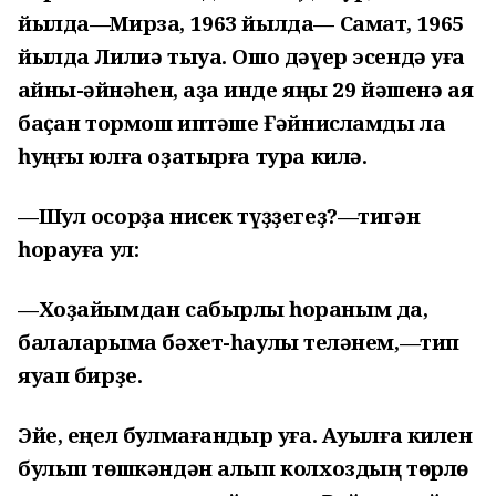
йылда—Мирза, 1963 йылда— Самат, 1965
йылда Лилиә тыуа. Ошо дәүер эсендә уға
ҡайны-ҡәйнәһен, аҙаҡ инде яңы 29 йәшенә аяҡ
баҫҡан тормош иптәше Ғәйнисламды ла
һуңғы юлға оҙатырға тура килә.
—Шул осорҙа нисек түҙҙегеҙ?—тигән
һорауға ул:
—Хоҙайымдан сабырлыҡ һораным да,
балаларыма бәхет-һаулыҡ теләнем,—тип
яуап бирҙе.
Эйе, еңел булмағандыр уға. Ауылға килен
булып төшкәндән алып колхоздың төрлө