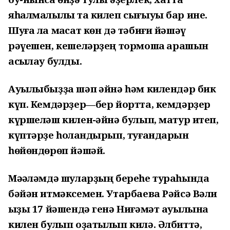
яһалмалылыҡ та килеп сығыуы бар ине.
Шуға ла маҡсат көн дә тәбиғи йәшәү
рәүешен, кешеләрҙең тормошҡа ҡарашын
асыҡлау булды.
Ауылыбыҙҙа шәп ҡәйнә һәм килендәр бик
күп. Кемдәрҙер—бер йортта, кемдәрҙер
күршеләш килен-ҡәйнә булып, матур итеп,
күптәрҙе һоҡландырып, туғандарын
һөйөндөрөп йәшәй.
Мәҡәләмдә шуларҙың береһе тураһында
бәйән итмәксемен. Утарбаева Рәйсә Вәли
ҡыҙы 17 йәшендә генә Ниғәмәт ауылына
килен булып оҙатылып килә. Әлбиттә,