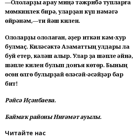
—Ололарҙы ҡарау миңә тәжрибә тупларға
мөмкинлек бирә, уларҙан күп нәмәгә
өйрәнәм,—ти йәш килен.
Ололарҙы ололаған, ҡәҙер иткән кәм-хур
булмаҫ. Киләсәктә Азаматтың улдары ла
буй етер, кәләш алыр. Улар ҙа шәпле ҡәйнә,
шәпле килен булып донъя көтөр. Бының
өсөн өлгө булырҙай өләсәй-әсәйҙәр бар
бит!
Рәйсә Иҫәнбаева.
Баймаҡ районы Ниғәмәт ауылы.
Читайте нас