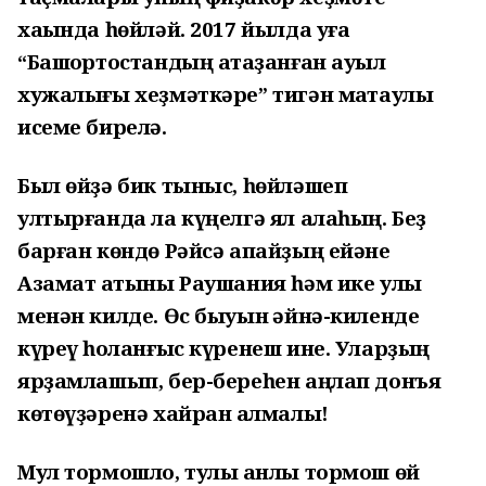
хаҡында һөйләй. 2017 йылда уға
“Башҡортостандың атҡаҙанған ауыл
хужалығы хеҙмәткәре” тигән маҡтаулы
исеме бирелә.
Был өйҙә бик тыныс, һөйләшеп
ултырғанда ла күңелгә ял алаһың. Беҙ
барған көндө Рәйсә апайҙың ейәне
Азамат ҡатыны Раушания һәм ике улы
менән килде. Өс быуын ҡәйнә-киленде
күреү һоҡланғыс күренеш ине. Уларҙың
ярҙамлашып, бер-береһен аңлап донъя
көтөүҙәренә хайран ҡалмалы!
Мул тормошло, тулы ҡанлы тормош өй