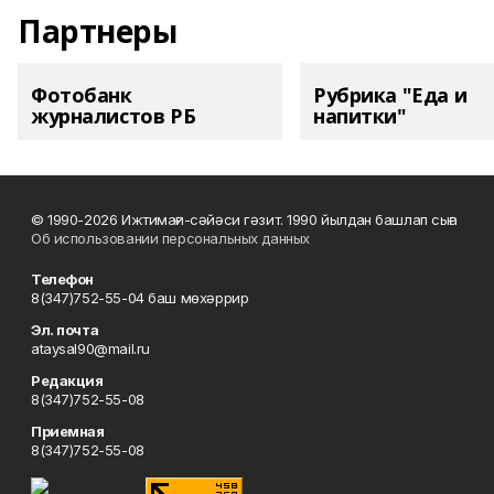
Партнеры
Фотобанк
Рубрика "Еда и
журналистов РБ
напитки"
© 1990-2026 Ижтимағи-сәйәси гәзит. 1990 йылдан башлап сыға
Об использовании персональных данных
Телефон
8(347)752-55-04 баш мөхәррир
Эл. почта
ataysal90@mail.ru
Редакция
8(347)752-55-08
Приемная
8(347)752-55-08