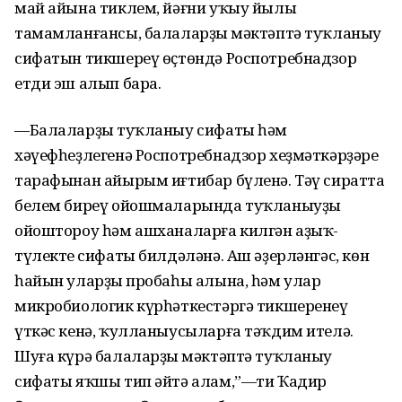
май айына тиклем, йәғни уҡыу йылы
тамамланғансы, балаларҙың мәктәптә туҡланыу
сифатын тикшереү өҫтөндә Роспотребнадзор
етди эш алып бара.
—Балаларҙың туҡланыу сифаты һәм
хәүефһеҙлегенә Роспотребнадзор хеҙмәткәрҙәре
тарафынан айырым иғтибар бүленә. Тәү сиратта
белем биреү ойошмаларында туҡланыуҙы
ойоштороу һәм ашханаларға килгән аҙыҡ-
түлектең сифаты билдәләнә. Аш әҙерләнгәс, көн
һайын уларҙың пробаһы алына, һәм улар
микробиологик күрһәткестәргә тикшеренеү
үткәс кенә, ҡулланыусыларға тәҡдим ителә.
Шуға күрә балаларҙың мәктәптә туҡланыу
сифаты яҡшы тип әйтә алам,”—ти Ҡадир