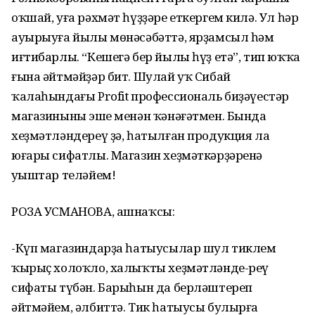
оҡшай, уға рәхмәт һүҙҙәре еткергем килә. Ул һәр
ауырыуға йылы мөнәсәбәттә, ярҙамсыл һәм
иғтибарлы. “Кешегә бер йылы һүҙ етә”, тип юҡҡа
ғына әйтмәйҙәр бит. Шулай уҡ Сибай
ҡалаһындағы Profit профессиональ биҙәүестәр
магазинының эше менән ҡәнәғәтмен. Бында
хеҙмәтләндереү ҙә, һатылған продукция ла
юғары сифатлы. Магазин хеҙмәткәрҙәренә
уңыштар теләйем!
РОЗА УСМАНОВА, ашнаҡсы:
-Күп магазиндарҙа һатыусылар шул тиклем
ҡырыҫ холоҡло, халыҡты хеҙмәтләнде-реү
сифаты түбән. Барыһын да берләштереп
әйтмәйем, әлбиттә. Тик һатыусы булырға