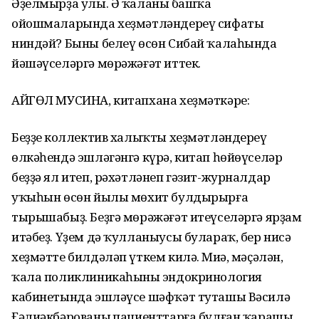
Әҙелмырҙа улы. Ә ҡаланың башҡа
ойошмаларында хеҙмәтләндереү сифаты
ниндәй? Быны белеү өсөн Сибай ҡалаһында
йәшәүселәргә мөрәжәғәт иттек.
АЙГӨЛ МУСИНА, китапхана хеҙмәткәре:
Беҙҙең коллектив халыҡты хеҙмәтләндереү
өлкәһендә эшләгәнгә күрә, китап һөйөүселәр
беҙҙә ял итеп, рәхәтләнеп гәзит-журналдар
уҡыһын өсөн йылы мөхит булдырырға
тырышабыҙ. Беҙгә мөрәжәғәт итеүселәргә ярҙам
итәбеҙ. Үҙем дә ҡулланыусы булараҡ, бер нисә
хеҙмәтте билдәләп үткем килә. Миңә, мәҫәлән,
ҡала поликлиникаһының эндокринология
кабинетында эшләүсе шәфҡәт туташы Вәсилә
Ғәлиәкбәрованың пациенттарға булған ҡарашы