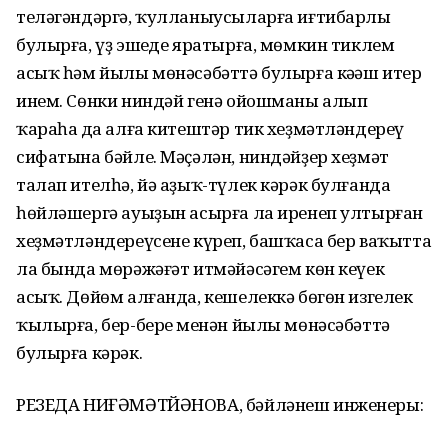
теләгәндәргә, ҡулланыусыларға иғтибарлы
булырға, үҙ эшеңде яратырға, мөмкин тиклем
асыҡ һәм йылы мөнәсәбәттә булырға кәңәш итер
инем. Сөнки ниндәй генә ойошманы алып
ҡараһаң да алға китештәр тик хеҙмәтләндереү
сифатына бәйле. Мәҫәлән, ниндәйҙер хеҙмәт
талап ителһә, йә аҙыҡ-түлек кәрәк булғанда
һөйләшергә ауыҙын асырға ла иренеп ултырған
хеҙмәтләндереүсене күреп, башҡаса бер ваҡытта
ла бында мөрәжәғәт итмәйәсәгем көн кеүек
асыҡ. Дөйөм алғанда, кешелеккә бөгөн изгелек
ҡылырға, бер-берең менән йылы мөнәсәбәттә
булырға кәрәк.
РЕЗЕДА НИҒӘМӘТЙӘНОВА, бәйләнеш инженеры: