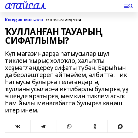
АТАЙСАЛ
Көнүҙәк мәсьәлә
12 НОЯБРЯ 2020, 13:04
ҠУЛЛАНҒАН ТАУАРЫҢ
СИФАТЛЫМЫ?
Күп магазиндарҙа һатыусылар шул
тиклем ҡырыҫ холоҡло, халыҡты
хеҙмәтләндереү сифаты түбән. Барыһын
да берләштереп әйтмәйем, әлбиттә. Тик
һатыусы булырға теләгәндәргә,
ҡулланыусыларға иғтибарлы булырға, үҙ
эшеңде яратырға, мөмкин тиклем асыҡ
һәм йылы мөнәсәбәттә булырға кәңәш
итер инем.