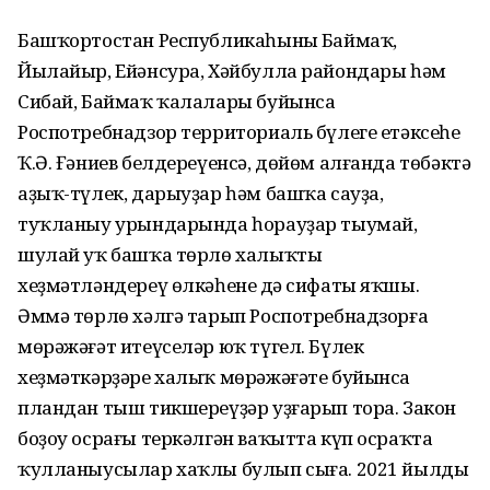
Башҡортостан Республикаһының Баймаҡ,
Йылайыр, Ейәнсура, Хәйбулла райондары һәм
Сибай, Баймаҡ ҡалалары буйынса
Роспотребнадзор территориаль бүлеге етәксеһе
Ҡ.Ә. Ғәниев белдереүенсә, дөйөм алғанда төбәктә
аҙыҡ-түлек, дарыуҙар һәм башҡа сауҙа,
туҡланыу урындарында һорауҙар тыумай,
шулай уҡ башҡа төрлө халыҡты
хеҙмәтләндереү өлкәһенең дә сифаты яҡшы.
Әммә төрлө хәлгә тарып Роспотребнадзорға
мөрәжәғәт итеүселәр юҡ түгел. Бүлек
хеҙмәткәрҙәре халыҡ мөрәжәғәте буйынса
пландан тыш тикшереүҙәр уҙғарып тора. Закон
боҙоу осрағы теркәлгән ваҡытта күп осраҡта
ҡулланыусылар хаҡлы булып сыға. 2021 йылдың