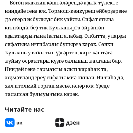
—Бөгөн магазин кәштәләрендә аҙыҡ-түлектең
ниндәйе генә юҡ. Тормош-көнкүреш әйберҙәренең
дә етерлек булыуы бик уңайлы. Сифат яғына
килгәндә, беҙ тик ҡулланырға өйрәнгән
аҙыҡтарҙы ғына һатып алабыҙ. Әлбиттә, уларҙың
сифатына иғтибарлы булырға кәрәк. Сөнки
ҡулланыу ваҡытын үҙгәртеп, кире кәштәгә
ҡуйыу осраҡтары күҙгә салынып ҡалғаны бар.
Ниндәй генә тармаҡты алып ҡараһаҡ та,
хеҙмәтләндереү сифаты миңә оҡшай. Ни тиһәң дә,
хәл ителмәй торған мәсьәләләр юҡ. Үҙеңдең
талапсан булыуың ғына кәрәк.
Читайте нас