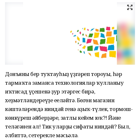
Донъяның бер туҡтауһыҙ үҙгәреп тороуы, һәр
тармаҡта заманса технологиялар ҡулланыу
иҡтисад үҫешенә ҙур этәргес бирә,
хеҙмәтләндереүҙе еңеләйтә. Бөгөн магазин
кәштәләрендә ниндәй генә аҙыҡ-түлек, тормош-
көнкүреш әйберҙәре, затлы кейем юҡ?! Йәнең
теләгәнен ал! Тик уларҙың сифаты ниндәй? Был,
әлбиттә, сетерекле мәсьәлә.