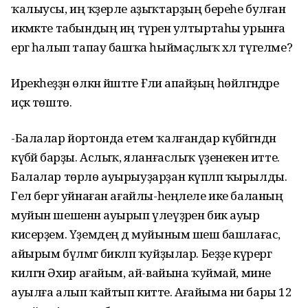
ҡалыусы, иң ҡәҙерле аҙыҡтарҙың береһе булған
икмәкте табындың иң түренә ултыртаһы урынға
ергә һалып тапау башҡа һыймаҫлыҡ хәл түгелме?
Ирекһеҙҙән өлкән йәштәге Ғәлиә апайҙың һөйләгәндәре
иҫкә төштө.
-Балалар йортонда етем ҡалғандар күбәйгәндән
күбәйә барҙы. Аслыҡ, яланғаслыҡ үҙенекен итте.
Балалар төрлө ауырыуҙарҙан күпләп ҡырылды.
Гел бергә уйнаған ағайлы-һеңлеле ике баланың
муйын шешенән ауырып үлеүҙәрен бик ауыр
кисерҙем. Үҙемдең дә муйыным шешә башлағас,
айырым бүлмәгә бикләп ҡуйҙылар. Беҙҙе күрергә
килгән Әхиәр ағайым, ай-вайына ҡуймай, мине
ауылға алып ҡайтып китте. Ағайыма ни бары 12