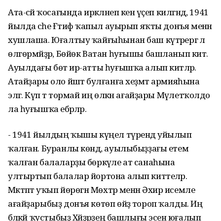
Ата-әсәй ҡосағында иркәләнеп кенә үҫеп килгәндә, 1941
йылда әсәһе Ғәтифә ҡапыл ауырып яҡты донъя менән
хушлаша. Юғалтыу ҡайғыһынан баш күтәрергә лә
өлгөрмәйҙәр, Бөйөк Ватан һуғышы башланып китә.
Ауылдағы бөтә ир-атты һуғышҡа алып китәләр.
Атайҙары оло йәштә булғанға хеҙмәт армияһына
эләгә. Күп тә тормай иң өлкән ағайҙары Мәүлетҡолдо
ла һуғышҡа ебәрәләр.
- 1941 йылдың ҡышы күңел түрендә уйылып
ҡалған. Буранлы көндә, ауылыбыҙҙағы етем
ҡалған балаларҙы бөркәүле ат санаһына
ултыртып балалар йортона алып киттеләр.
Мәктәптә уҡып йөрөгән Мөхтәр менән Әхиәр исемле
ағайҙарыбыҙ донъя көтөп өйҙә тороп ҡалды. Иң
бәләкәй ҡустыбыҙ Хәйҙәрҙең башлығы эсенә юғалып