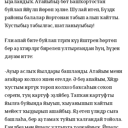
ыҙаландыҡ. Атайыбыҙ бөтә Башҡортостан
буйлап йәйәүләп йөрөп эҙләне. Шулай итеп, Бүздәк
районы балалар йортонан табып алып ҡайтты.
Ҡустыбыҙ табылғас, шатланыуыбыҙ!
Ғәлиә апай бите буйлап тәгәрәгән күҙ йәштәрен һөртөп
бер аҙ хәтирәләргә бирелеп ултырғандан һуң, һүҙен
дауам итте:
-Ауыр аслыҡ йылдары башланды. Атайым менән
ағайҙар колхоз эшенә егелде. Ә беҙ апайым, Хәйҙәр
ҡустым иртүк тороп колхоз баҡсаһын соҡоп
серегән, туң картуф эҙләйбеҙ. Тапҡан картуфты
йылға буйында йыуып, ҡыуанышып ҡайтып
мейестә ҡыҙҙырып ашайбыҙ. Яҙ етеп үләндәр сыға
башлаһа, бер аҙ тамаҡ туйып ҡалғандай тойола.
Ғаиләбеҙ менә йәшелсә ултырта торғайныҡ. Йәшелсә