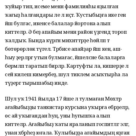
ҡуйыр тип, исеме менән фамилияһы яҙылған
ҡағыҙ һалғандары әле лә иҫтә. Ҡустыбыҙға ике генә
йәш булғас, икенсе балалар йортона алып
киттеләр. Ә беҙ апайым менән район үҙәгендә тороп
ҡалдыҡ. Бында күргән михнәттәрҙе һөйләп тә
бөтөрөрлөк түгел. Тәрбиәсе апайҙар йәш кенә, аш-
һыу әҙерләргә утын булмағас, йәшелсәне балаларға
берәмләп таратып бирәләр. Картуфты ла, кишерҙе лә
сей килеш кимерәбеҙ, шул тиклем асыҡтырһа ла
түҙергә тырышабыҙ инде.
Шул уҡ 1941 йылда 17 йәше лә тулмаған Мөхтәр
ағайыбыҙҙы танкистар курсына уҡырға ебәрҙеләр,
өс ай уҡығандан һуң, уны һуғышҡа алып
киттеләр. Ағайыбыҙ ҡаты яраланып госпитәлгә эләгә, ә
унан хәбәрһеҙ юғала. Ҡулыбыҙҙа ағайымдың яҙған