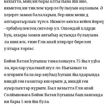
ваҡытта, миңә ни бары алты ғына йәш ине,
икмәктең ни тиклем ҡәҙерле булыуын аңланым. Ә
хеҙерге заман балаларын, бер нимә менән дә
аптыратырлыҡ түгел. Икмәкте аяҡҡа кейеп йөрөү
–тәрбиәһеҙлектең сигелер ул. Ошондай хәлдәрҙән
һуң, ахыры заман аяғыбыҙ аҫтында булыуына
ла шик юҡ,-тине Ғәлиә апай хәтирәләргә бирелеп
ултыра торғас.
Бөйөк Ватан һуғышы тамаланыуға 75 йыл уҙһа
ла, яралар уңалмай шул әле. Нығынып та
өлгөрмәгән балалар аяуһыҙ һуғыш йылдарында
ниндәй генә ғазаптар кисермәгән дә, ниндәй генә
ауырлыҡтар күрмәгән. Был ваҡытта Ғәлиә апай
Сөләймәноваға Бөйөк Ватан һуғышы башланғанда
ни бары 5 кенә йәш була.