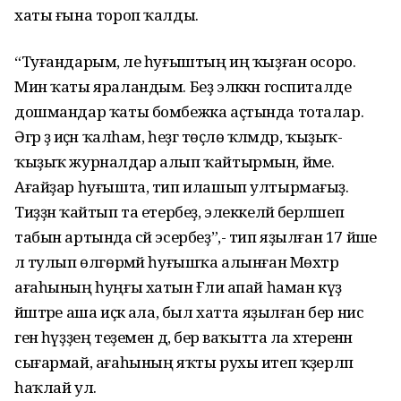
хаты ғына тороп ҡалды.
“Туғандарым, әле һуғыштың иң ҡыҙған осоро.
Мин ҡаты яраландым. Беҙ эләккән госпиталде
дошмандар ҡаты бомбежка аҫтында тоталар.
Әгәр ҙә иҫән ҡалһам, һеҙгә төҫлө ҡәләмдәр, ҡыҙыҡ-
ҡыҙыҡ журналдар алып ҡайтырмын, йәме.
Ағайҙар һуғышта, тип илашып ултырмағыҙ.
Тиҙҙән ҡайтып та етербеҙ, элеккеләй берәләшеп
табын артында сәй эсербеҙ”,- тип яҙылған 17 йәше
лә тулып өлгөрмәй һуғышҡа алынған Мөхтәр
ағаһының һуңғы хатын Ғәлиә апай һаман күҙ
йәштәре аша иҫкә ала, был хатта яҙылған бер нисә
генә һүҙҙең теҙемен дә, бер ваҡытта ла хәтеренән
сығармай, ағаһының яҡты рухы итеп ҡәҙерләп
һаҡлай ул.