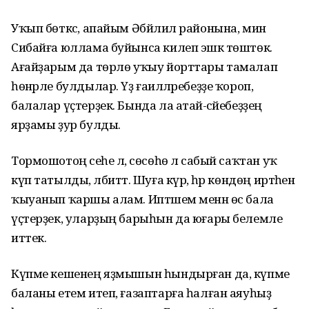
Уҡып бөткәс, апайым Әбйәлил районына, мин
Сибайға юллама буйынса килеп эшкә төштөк.
Ағайҙарым да төрлө уҡыу йорттары тамалап
һөнәрле булдылар. Үҙ ғаиләләребеҙҙе ҡороп,
балалар үҫтерҙек. Бында ла атай-әсәйебеҙҙең
ярҙамы ҙур булды.
Тормошотоң әсеһе лә, сөсөһө лә сабый саҡтан уҡ
күп татылды, әлбиттә. Шуға күрә, һәр көндөң иртәһен
ҡыуанып ҡаршы алам. Иптәшем менән өс бала
үҫтерҙек, уларҙың барыһын да юғары белемле
иттек.
Күпме кешенең яҙмышын һындырған да, күпме
баланы етем итеп, ғазаптарға һалған аяуһыҙ