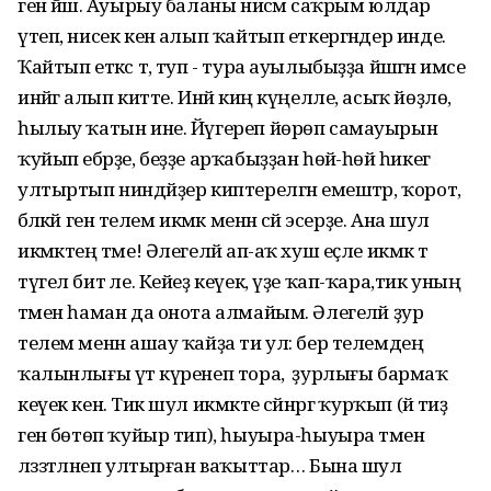
генә йәш. Ауырыу баланы нисәмә саҡрым юлдар
үтеп, нисек кенә алып ҡайтып еткергәндер инде.
Ҡайтып еткәс тә, туп - тура ауылыбыҙҙа йәшәгән имсе
инәйгә алып китте. Инәй киң күңелле, асыҡ йөҙлө,
һылыу ҡатын ине. Йүгереп йөрөп самауырын
ҡуйып ебәрҙе, беҙҙе арҡабыҙҙан һөйә-һөйә һикегә
ултыртып ниндәйҙер киптерелгән емештәр, ҡорот,
бәләкәй генә телем икмәк менән сәй эсерҙе. Ана шул
икмәктең тәме! Әлегеләй ап-аҡ хуш еҫле икмәк тә
түгел бит әле. Кейеҙ кеүек, үҙе ҡап-ҡара,тик уның
тәмен һаман да онота алмайым. Әлегеләй ҙур
телем менән ашау ҡайҙа ти ул: бер телемдең
ҡалынлығы үтә күренеп тора, ә ҙурлығы бармаҡ
кеүек кенә. Тик шул икмәкте сәйнәргә ҡурҡып (йә тиҙ
генә бөтөп ҡуйыр тип), һыуыра-һыуыра тәменә
ләззәтләнеп ултырған ваҡыттар… Бына шул