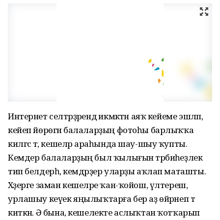
Интернет селтәрҙәрендә икмәктән аяҡ кейеме эшләп,
кейеп йөрөгән балаларҙың фотоһы барлыҡҡа
килгәс тә, кешеләр араһында шау-шыу ҡупты.
Кемдер балаларҙың был ҡылығын тәрбиәһеҙлек
тип белдерһә, кемдәрҙер уларҙы аҡлап маташты.
Хәҙерге заман кешеләре ҡан-ҡойош, үлтереш,
урлашыу кеүек яңылыҡтарға бер аҙ өйрәнеп тә
киткән. Ә бына, кешелекте аслыҡтан ҡотҡарып