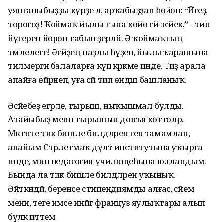
уянғаныбыҙҙы күрҙе лә, арҡабыҙҙан һөйөп: “Йәгеҙ,
тороғоҙ! Ҡоймаҡ йылы ғына көйө сәй эсәйек,” - тип
йүгереп йөрөп табын әҙерләй. Ә ҡоймаҡтың
тәмлелеге! Әсәйҙең наҙлы һүҙенә, йылы ҡарашына
тилмергән балаларға күп кәрәкме инде. Тиҙ арала
апайға өйрәнеп, уға әсәй тип өндәшә башланыҡ.
Әсәйебеҙ егәрле, тырыш, ныҡышмал булды.
Атайыбыҙ менән тырышып донъя көттөләр.
Мәктәпте тик бишле билдәләренә генә тамамлап,
апайым Стәрлетмаҡ дәүләт институтына уҡырға
инде, мин педагогия училищеһына юлландым.
Бында ла тик бишле билдәләренә уҡыныҡ.
Әйткәндәй, беренсе стипендиямды алғас, әсәйем
менән, теге имсе инәйгә француз яулыҡтары алып
бүләк иттем.