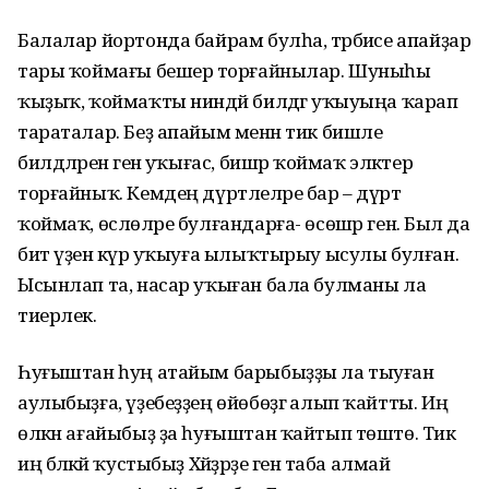
Балалар йортонда байрам булһа, тәрбиәсе апайҙар
тары ҡоймағы бешерә торғайнылар. Шуныһы
ҡыҙыҡ, ҡоймаҡты ниндәй билдәгә уҡыуыңа ҡарап
тараталар. Беҙ апайым менән тик бишле
билдәләренә генә уҡығас, бишәр ҡоймаҡ эләктерә
торғайныҡ. Кемдең дүртлеләре бар – дүрт
ҡоймаҡ, өслөләре булғандарға- өсөшәр генә. Был да
бит үҙенә күрә уҡыуға ылыҡтырыу ысулы булған.
Ысынлап та, насар уҡыған бала булманы ла
тиерлек.
Һуғыштан һуң атайым барыбыҙҙы ла тыуған
аулыбыҙға, үҙебеҙҙең өйөбөҙгә алып ҡайтты. Иң
өлкән ағайыбыҙ ҙа һуғыштан ҡайтып төштө. Тик
иң бәләкәй ҡустыбыҙ Хәйҙәрҙе генә таба алмай