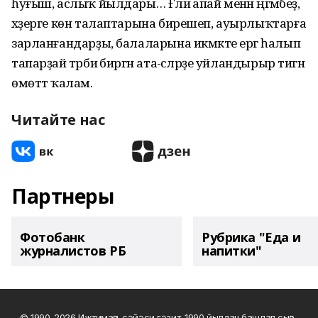
һуғыш, аслыҡ йылдары… Ғәлиә апай менән әңгәмәбеҙ,
хәҙерге көн талаптарына бирешеп, ауырлыҡтарға
зарланғандарҙы, балаларына икмәкте ергә һалып
тапарҙай тәрбиә биргән ата-әсәләрҙе уйландырыр тигән
өмөттә ҡалам.
Читайте нас
Партнеры
Фотобанк
Рубрика "Еда и
журналистов РБ
напитки"
© 1990-2026 Ижтимағи-сәйәси гәзит. 1990 йылдан башлап сыға