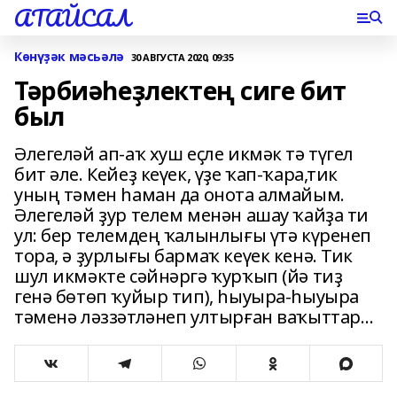
АТАЙСАЛ
Көнүҙәк мәсьәлә
30 АВГУСТА 2020, 09:35
Тәрбиәһеҙлектең сиге бит
был
Әлегеләй ап-аҡ хуш еҫле икмәк тә түгел
бит әле. Кейеҙ кеүек, үҙе ҡап-ҡара,тик
уның тәмен һаман да онота алмайым.
Әлегеләй ҙур телем менән ашау ҡайҙа ти
ул: бер телемдең ҡалынлығы үтә күренеп
тора, ә ҙурлығы бармаҡ кеүек кенә. Тик
шул икмәкте сәйнәргә ҡурҡып (йә тиҙ
генә бөтөп ҡуйыр тип), һыуыра-һыуыра
тәменә ләззәтләнеп ултырған ваҡыттар…