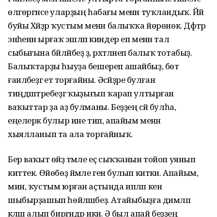
өлгөргәнсе уларҙың һабағы менән туҡландыҡ. Йәй
буйы Хәйҙәр ҡустым менән балыҡҡа йөрөнөк. Дәфтәр
энәһенән ырғаҡ эшләп киндер еп менән тал
сыбығына бәйләйбеҙ ҙә, рәхәтәләнеп балыҡ тотабыҙ.
Балыҡтарҙы һыуҙа бешереп ашайбыҙ, бөтә
ғаиләбеҙгә етә торғайны. Әсәйҙәре булған
тиңдәштәребеҙгә ҡыҙығып ҡарап ултырған
ваҡыттар ҙа аҙ булманы. Беҙҙең әсәй булһа,
еңелерәк булыр ине тип, апайым менән
хыялланып та ала торғайныҡ.
Бер ваҡыт өйҙә тәмле еҫ сыҡҡанын тойоп уянып
киттек. Өйөбөҙ йәмле генә булып киткән. Апайым,
мин, ҡустым юрған аҫтында ипләп кенә
шыбырҙашып һөйләшәбеҙ. Атайыбыҙға димләп
кәләш алып биргәндәр икән. Ә был апай беҙҙең