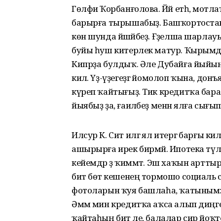
Гөлфиә Ҡорбанғолова. Йәй етһә, мотлаҡ
барырға тырышабыҙ. Башҡортостан
көн шунда йәшәйбеҙ. Ғәҙелша шарлауы
буйы һуш китерлек матур. Ҡырымда
Кипрҙа булдыҡ. Әле Дубайға йыйынабы
килә. Үҙ-үҙегеҙгә йомолоп ҡына, донъя
күреп ҡайтығыҙ. Тик кредитҡа бара 
йыябыҙ ҙа, ғаиләбеҙ менән ялға сығып 
Илсур К. Сит илгә ял итергә барғы кил
ашырырға ирек бирмәй. Ипотека түлә
кейемдәр ҙә ҡиммәт. Эш хаҡын арттыры
бит бөтә кешенең тормошо социаль с
фотоларын ҡуя башлаһа, ҡатыным: “
Әммә мин кредитҡа аҡса алып диңге
ҡайтаһың бит әле, балалар сир йоҡто