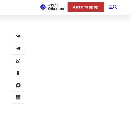
+19 °С
Антитеррор
Облачно