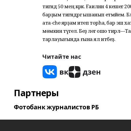
тигәндә 50 мең кәрәк. Ғаиләнән 4 кеш
барҙым тигәндәргә ышанып етмәйем. Б
ата-әсәһе ярҙам итеп торһа, бар эш хаҡ
мөмкин түгел. Беҙ әлегә ошо тирәлә
тарлауығында ғына ял итәбеҙ.
Читайте нас
Партнеры
Фотобанк журналистов РБ