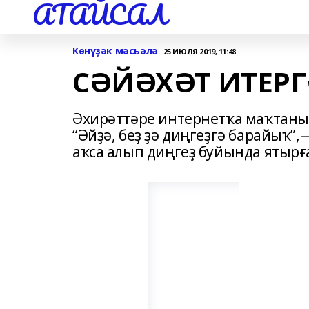
АТАЙСАЛ
Көнүҙәк мәсьәлә
25 ИЮЛЯ 2019, 11:48
СӘЙӘХӘТ ИТЕР
Әхирәттәре интернетҡа маҡтан
“Әйҙә, беҙ ҙә диңгеҙгә барайыҡ”
аҡса алып диңгеҙ буйында ятырға