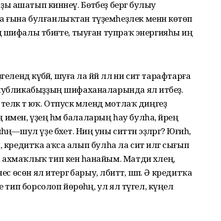
 ашатып кинәнеү. Бөтәбеҙ бергә булыу
 ғына булғанлыҡтан түҙемһеҙлек менән көтөп
 шифалы тәбиғәте, тыуған тупраҡ энергияһы иң
лендә күбәйә, шуға ла йәй әллә ни сит тарафтарға
спубликабыҙҙың шифаханаларында ял итәбеҙ.
ө теләк тә юҡ. Отпуск мәлендә мотлаҡ диңгеҙ
әң имен, үҙең һәм балаларың һау булһа, йәрең
ң—шул үҙе бәхет. Ниңә уны ситтән эҙләргә? Юғиһә,
дәй, кредитҡа аҡса алып булһа ла сит илгә сығып
ахмаҡлыҡ тип кенә һанайым. Матди хәлеңә,
с өсөн ял итергә барыу, әлбиттә, шәп. Ә кредитҡа
е тип борсолоп йөрөһәң, ул ял түгел, күңел