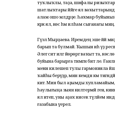
туҡлыҡлы, таҙа, шифалы ризыҡтарҙы
шатлыҡтары йәйге ял ваҡыттарында
алам ошо мәлдәрҙе. Һаҡмар буйының
кәрәк ял, көс һәм илһам сығанағы миңә.
Гүзәл Мырҙаева. Иремдең эше йәй миҙге
барып та булмай. Ҡышын иһә үҙ ре
Әлегә сит илгә йөрөргә ваҡыт та, көсл
буйына барырға тимәгән бит әле. Ғаил
менән килешеп тулы гармонияла йәшәһә
ҡайһы берәүҙәр, мин кемдән кәм тигән
китә. Мин был аҙымды хупламайым, 
һаулығыңа зыян килтермәй генә, кинәне
ял итеп, уны аҙаҡ нисек түләйем инд
ғазабына әүерелә.