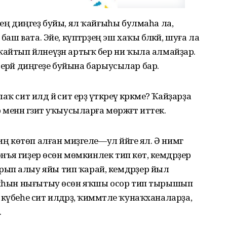
ҙең диңгеҙ буйы, ял ҡайғыһы булмаһа ла,
баш вата. Эйе, күптәрҙең эш хаҡы бәләкәй, шуға ла
йтып әйләнеүҙән артыҡ бер ни ҡыла алмайҙар.
ң берәй диңгеҙе буйына барыусылар бар.
 сит илдә йә сит ерҙә үткәреү кәрәкме? Ҡайҙарҙа
енән гәзит уҡыусыларға мөрәжәғәт иттек.
ң көтөп алған миҙгеле—ул йәйге ял. Ә нимәгә
онъя гиҙер өсөн мөмкинлек тип көтә, кемдәрҙер
ып алыу яйы тип ҡарай, кемдәрҙер йыл
ньяһын нығытыу өсөн яҡшы осор тип тырышып
ең күбеһе сит илдәрҙә, ҡиммәтле ҡунаҡханаларҙа,
.