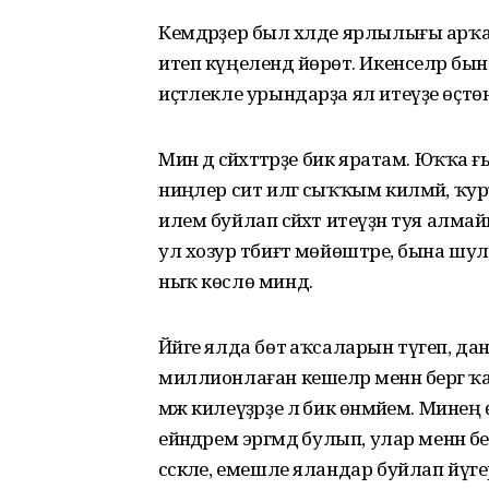
Кемдәрҙер был хәлде ярлылығы арҡ
итеп күңелендә йөрөтә. Икенселәр бын
иҫтәлекле урындарҙа ял итеүҙе өҫтөнө
Мин дә сәйәхәттәрҙе бик яратам. Юҡҡ
ниңәлер сит илгә сыҡҡым килмәй, ҡу
илем буйлап сәйәхәт итеүҙән туя алм
ул хозур тәбиғәт мөйөштәре, бына ш
ныҡ көслө миндә.
Йәйге ялда бөтә аҡсаларын түгеп, 
миллионлаған кешеләр менән бергә ҡа
мәж килеүҙәрҙе лә бик өнәмәйем. Мин
ейәндәрем эргәмдә булып, улар менән б
сәскәле, емешле яландар буйлап йүгерг