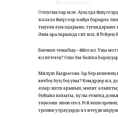
Отпускылар мәле. Ауылда йәшәүселәр
ҡалала йәшәүселәр ҡайҙа барырға тип 
тыуған ауылдарына, туғандарына ҡа
Әммә араларында сит илгә, йә Рәсәйҙе
Бөгөнгө темабыҙ—йәйге ял. Уны мотлаҡ
ял иттегеҙ? Ошо һәм башҡа һорауҙар м
Миләүшә Ҡыҙрасова: Һәр бер кешенең и
көтәбеҙ һуң беҙ уны? Кемдәрҙер ил, д
ауыр эштән арынып, мөхит алыштыр
буйына ваҡыты, ҡулы етмәгәндә до
төҙөлөш эшенә егелә. Рәсәй кешеләрен
тропик утрауҙарҙа ял итеүҙән мәхрүм