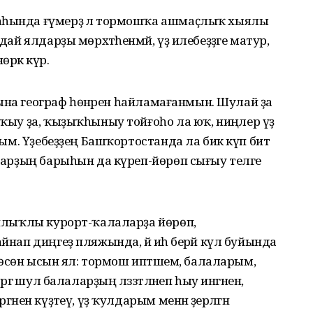
аһында ғүмерҙә лә тормошҡа ашмаҫлыҡ хыялы
дай ялдарҙы мөрхәтһенмәй, үҙ илебеҙҙәге матур,
рәк күрә.
а ғына географ һөнәрен һайламағанмын. Шулай ҙа
рҡыу ҙа, ҡыҙыҡһыныу тойғоһо ла юҡ, ниңәлер үҙ
айым. Үҙебеҙҙең Башҡортостанда ла бик күп бит
уларҙың барыһын да күреп-йөрөп сығыу теләге
данлыҡлы курорт-ҡалаларҙа йөрөп,
йнап диңгеҙ пляжында, йә иһә берәй күл буйында
ең өсөн ысын ял: тормош иптәшем, балаларым,
ергә шул балаларҙың ләззәтләнеп һыу ингәнен,
әнен күҙәтеү, үҙ ҡулдарым менән әҙерләгән