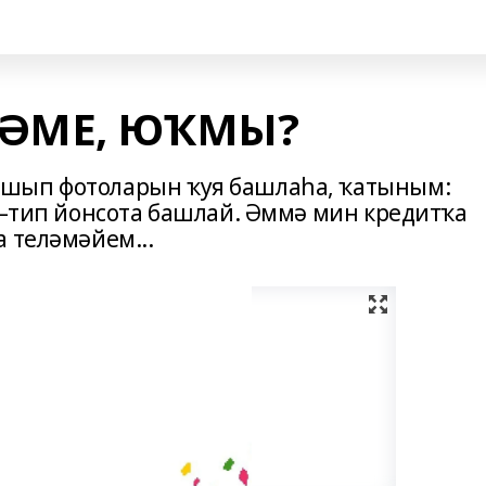
ГӘМЕ, ЮҠМЫ?
ышып фотоларын ҡуя башлаһа, ҡатыным:
,—тип йонсота башлай. Әммә мин кредитҡа
 теләмәйем...