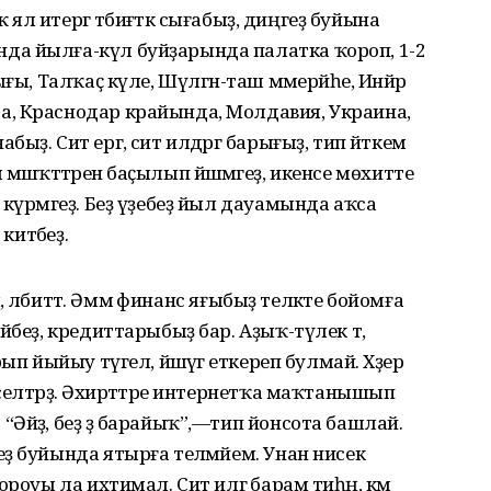
 ял итергә тәбиғәткә сығабыҙ, диңгеҙ буйына
да йылға-күл буйҙарында палатка ҡороп, 1-2
ғы, Талҡаҫ күле, Шүлгән-таш мәмерйәһе, Инйәр
, Краснодар крайында, Молдавия, Украина,
ҙ. Сит ергә, сит илдәргә барығыҙ, тип әйткем
 мәшәҡәттәренә баҫылып йәшәмәгеҙ, икенсе мөхитте
күрмәгеҙ. Беҙ үҙебеҙ йыл дауамында аҡса
китәбеҙ.
ә, әлбиттә. Әммә финанс яғыбыҙ теләкте бойомға
йбеҙ, кредиттарыбыҙ бар. Аҙыҡ-түлек тә,
п йыйыу түгел, йәшәүгә еткереп булмай. Хәҙер
елтәрҙә. Әхирәттәре интернетҡа маҡтанышып
Әйҙә, беҙ ҙә барайыҡ”,—тип йонсота башлай.
ҙ буйында ятырға теләмәйем. Унан нисек
роуы ла ихтимал. Сит илгә барам тиһәң, кәм