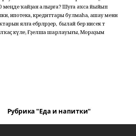
егә 200 меңде ҡайҙан алырға? Шуға аҡса йыйып
әлки, ипотека, кредиттары булмаһа, ашау менән
тарын ялға ебәрәләрҙер, ә былай бер нисек тә
—Талҡаҫ күле, Ғәҙелша шарлауығы, Мораҙым
Рубрика "Еда и напитки"