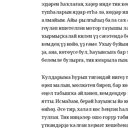
эҙҙәрен һаҡлаған, хәҙер инде тик к
тупһаларын яҙҙар етһә лә, көҙҙәр 
алмайым. Айы-рылғыһыҙ бала саҡ ә
геүләп ишетелгән мотор тауышы ла,
ҡырмыҫҡалай килеп үҙ сәғәтендә бе
кемдең үҙ көйө, үҙ ғәме. Уҡыу бу
ҙа, ана, көтөүсе бул, һауынсыға ба
белемле булырға, тик юғарыла ғына
Ҡулдарыма һурып тигәндәй нигеҙ 
өҙөп малын, мөлкәтен биреп, бар кө
еңел табышҡа әйләнеп, кемдеңдер 
ятты. Исмаһам, берәй һауынсы йә кө
өнһөҙ. Әсе тир, хәләл көс һеңгән һ
тулған. Тик ниңәлер ошо ғорур тәб
үткәндәрҙә ҡалған хеҙмәт кешеһенә