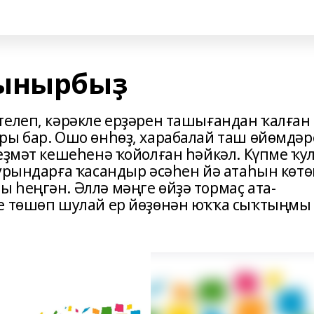
ғынырбыҙ
телеп, кәрәкле ерҙәрен ташығандан ҡалған
ры бар. Ошо өнһөҙ, харабалай таш өйөмдәр
еҙмәт кешеһенә ҡойолған һәйкәл. Күпме ҡу
 урындарға ҡасандыр әсәһен йә атаһын көтө
 һеңгән. Әллә мәңге өйҙә тормаҫ ата-
ре төшөп шулай ер йөҙөнән юҡҡа сыҡтыңмы