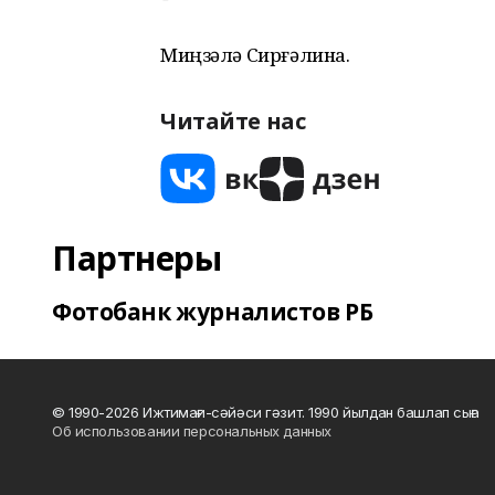
Миңзәлә Сирғәлина.
Читайте нас
Партнеры
Фотобанк журналистов РБ
© 1990-2026 Ижтимағи-сәйәси гәзит. 1990 йылдан башлап сыға
Об использовании персональных данных