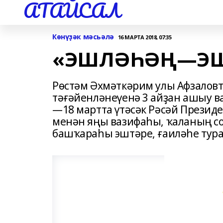
АТАЙСАЛ
Көнүҙәк мәсьәлә
16 МАРТА 2018, 07:35
«ЭШЛӘҺӘҢ—Э
Рөстәм Әхмәткәрим улы Афзалов
тәғәйенләнеүенә 3 айҙан ашыу в
—18 мартта үтәсәк Рәсәй Презид
менән яңы вазифаһы, ҡаланың со
башҡараһы эштәре, ғаиләһе тур