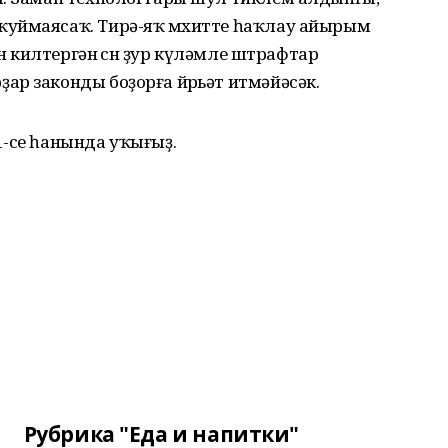
ҡуймаясаҡ. Тирә-яҡ мөхитте һаҡлау айырым
ян килтергән өсөн ҙур күләмле штрафтар
р законды боҙорға йөрьәт итмәйәсәк.
1-се һанында уҡығыҙ.
Рубрика "Еда и напитки"