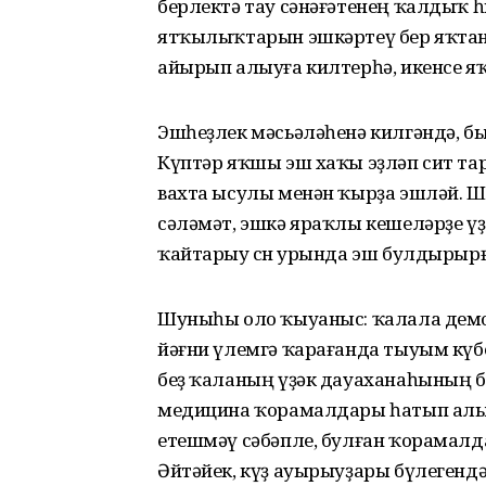
берлектә тау сәнәғәтенең ҡалдыҡ
ятҡылыҡтарын эшкәртеү бер яҡтан
айырып алыуға килтерһә, икенсе яҡ
Эшһеҙлек мәсьәләһенә килгәндә, бы
Күптәр яҡшы эш хаҡы эҙләп сит тар
вахта ысулы менән ҡырҙа эшләй. Ш
сәләмәт, эшкә яраҡлы кешеләрҙе үҙе
ҡайтарыу өсөн урында эш булдырырғ
Шуныһы оло ҡыуаныс: ҡалала демог
йәғни үлемгә ҡарағанда тыуым күбе
беҙ ҡаланың үҙәк дауаханаһының б
медицина ҡорамалдары һатып алыу
етешмәү сәбәпле, булған ҡорамал
Әйтәйек, күҙ ауырыуҙары бүлегенд