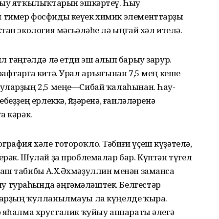
 һыу ятҡылыҡтарын эшкәртеү. Һыу
 тимер фосфиды кеүек химик элементтарҙы
тан экология мәсьәләһе лә ыңғай хәл ителә.
л тәңгәлдә лә етди эш алып барыу зарур.
афтарға китә. Урал аръяғынан 7,5 мең кеше
уларҙың 2,5 меңе—Сибай ҡалаһынан. Һау-
беҙҙең ерлеккә, өйҙәренә, ғаиләләренә
а кәрәк.
рафия хәле тотороҡло. Тәбиғи үҫеш күҙәтелә,
рәк. Шулай ҙа проблемалар бар. Күптән түгел
аш табибы А.Х.Әхмәҙуллин менән заманса
 тураһында әңгәмәләштек. Белгестәр
дарҙың ҡулланылмауы ла күңелде ҡыра.
ә яһалма хрусталик ҡуйыу аппараты әлегә