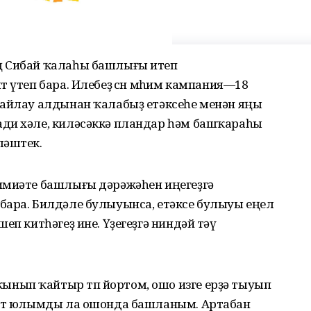
ң Сибай ҡалаһы башлығы итеп
 үтеп бара. Илебеҙ өсөн мөһим кампания—18
һайлау алдынан ҡалабыҙ етәксеһе менән яңы
ди хәле, киләсәккә пландар һәм башҡараһы
ләштек.
имиәте башлығы дәрәжәһен иңегеҙгә
бара. Билдәле булыуынса, етәксе булыуы еңел
еп китһәгеҙ ине. Үҙегеҙгә ниндәй тәү
нып ҡайтыр төп йортом, ошо изге ерҙә тыуып
ҙмәт юлымды ла ошонда башланым. Артабан