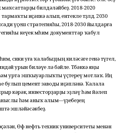
к маҡсаттарҙы билдәләйбеҙ. 2018-2020
рмаҡты иҫәпкә алып, ентекле төҙөлдө. 2030
сади үҫеш стратегияһы, 2018-2030 йылдарға
егияһы кеүек мөһим документтар ҡабул
им, сөнки уға ҡалабыҙҙың киләсәге генә түгел,
дәй урын биләүе лә бәйле. Төбәккә яңы
й һәм урта эшҡыуарлыҡты үҫтереү мотлаҡ. Иң
е булып цемент заводы иҫәпләнә. Ҡалала
ыр кәрәк, инвесторҙарҙы эҙләү һәм йәлеп
шаныслы һәм аныҡ алым—үҙебеҙең
штә эшләйәсәкбеҙ.
ҫәлән, Өфө нефть техник университеты менән