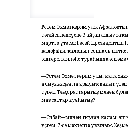
Рөстәм Әхмәткәрим улы Афзаловты
тәғәйенләнеүенә 3 айҙан ашыу ваҡыт
мартта үтәсәк Рәсәй Президентын 
вазифаһы, ҡаланың социаль-иҡтиса
эштәре, ғаиләһе тураһында әңгәмә
—Рөстәм Әхмәткәрим улы, ҡала хак
алыуығыҙға ла арыуыҡ ваҡыт үтеп 
түгел. Тәьҫораттарығыҙ менән бүлеш
маҡсаттар ҡуяһығыҙ?
—Сибай—минең тыуған ҡалам, ашҡы
үҫтем. 7-се мәктәптә уҡыным. Хе