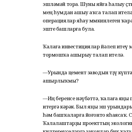
эшләмәй тора. Шуны яйға һалыу өҫт
мең һумдан ашыу аҡса талап ителә
операциялар яһау мөмкинлеген ҡар
эште башларға була.
Ҡалаға инвестициялар йәлеп итеү мө
тормошҡа ашырыу талап ителә.
—Урында цемент заводын төҙөү күпт
ашырлыҡмы?
—Иң беренсе нәүбәттә, ҡалаға яңы
итергә кәрәк. Был яңы эш урындар
һәм башҡаларға йоғонто яһаясаҡ. 
Ҡалалаштарҙы проекттың экологик я
килтереүселәргә закондар бик ҡат