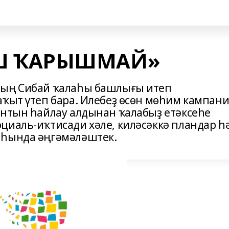
Ш ҠАРЫШМАЙ»
тың Сибай ҡалаһы башлығы итеп
аҡыт үтеп бара. Илебеҙ өсөн мөһим кампан
ентын һайлау алдынан ҡалабыҙ етәксеһе
циаль-иҡтисади хәле, киләсәккә пландар һ
аһында әңгәмәләштек.