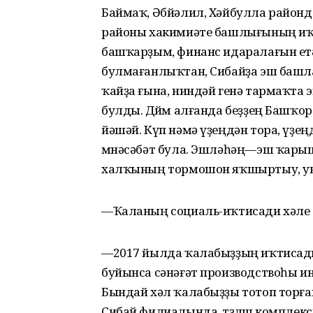
Баймаҡ, Әбйәлил, Хәйбулла район
районы хакимиәте башлығының иҡ
башҡарҙым, финанс идаралағын ет
булмағанлыҡтан, Сибайҙа эш башла
ҡайҙа ғына, ниндәй генә тармаҡта
булды. Дөйөм алғанда беҙҙең Башҡо
йәшәй. Күп нәмә үҙеңдән тора, үҙең
мөнәсәбәт була. Эшләһәң—эш ҡарыш
халҡының тормошон яҡшыртыу, ун
—Ҡаланың социаль-иҡтисади хәле 
—2017 йылда ҡалабыҙҙың иҡтисады
буйынса сәнәғәт производствоһы и
Бындай хәл ҡалабыҙҙы тотоп торғ
Сибай филиалында, төҙөлөш комплекс