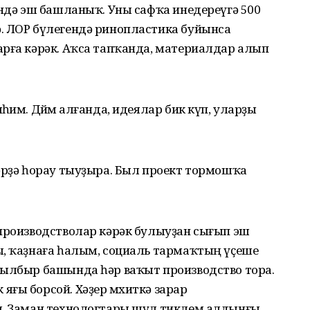
өндә эш башланыҡ. Уны сафҡа инедереүгә 500
. ЛОР бүлегендә ринопластика буйынса
арға кәрәк. Аҡса тапҡанда, материалдар алып
һим. Дөйөм алғанда, идеялар бик күп, уларҙы
әрҙә һорау тыуҙыра. Был проект тормошҡа
 производстволар кәрәк булыуҙан сығып эш
ы, ҡаҙнаға һалым, социаль тармаҡтың үҫеше
Сылбыр башында һәр ваҡыт производство тора.
ғы борсой. Хәҙер мөхиткә зарар
ы. Заман технологтары шул тиклем алдынғы,