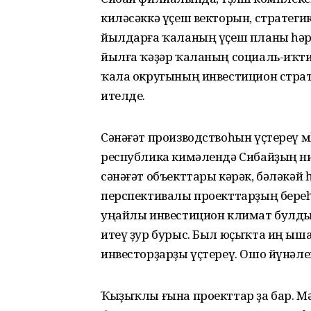
киләсәккә үҫеш векторын, стратеги
йылдарға ҡаланың үҫеш планы һәр та
йылға ҡәҙәр ҡаланың социаль-иҡти
ҡала округының инвестицион страт
ителде.
Сәнәғәт производствоһын үҫтереү мөһ
республика кимәлендә Сибайҙың нин
сәнәғәт объекттары кәрәк, бәләкә
перспективалы проекттарҙың береһ
уңайлы инвестицион климат булдыр
итеү ҙур бурыс. Был юҫыҡта иң ы
инвесторҙарҙы үҫтереү. Ошо йүнәле
Ҡыҙыҡлы ғына проекттар ҙа бар. Мә