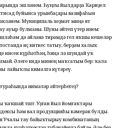
дарында эшләнем. Һуңғы йылдарҙа Ҡариҙел
тисад буйынса урынбаҫары вазифаһын
әкләнем. Муниципаль хеҙмәт миңә ят
у ауыр булманы. Шуны әйтеп үтер инем:
 эшләһәм дә әйләнә тирәмдә гел яҡшы кешеләр
ртостанда иҫ киткес татыу, берҙәм халыҡ
де нисек күрһәтһәң, һиңә лә шундай уҡ
май. Әлеге көндә минең маҡсатым бер: ҡала
ы лайыҡлы кимәлгә күтәреү.
тураһында нимәләр әйтерһегеҙ?
 ҡаҡшай төштө. Уҙған йыл йомғаҡтары
ндексы һәм вал продукцияһы кәмерәк булды.
ан Учалы тау байыҡтырыу комбинатаның
ында күрһәткестәр түбәнәйеүгә бәйле. Әле беҙ