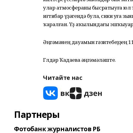
улар атмосфераны бысратыуға юл 
иғтибар үҙәгендә була, сөнки уға зы
ҡаралған. Үҙ аҡылындағы эшҡыуарҙа
Әңгәмәнең дауамын гәзитебеҙҙең 1
Гөлдәр Ҡадаева әңгәмәләште.
Читайте нас
Партнеры
Фотобанк журналистов РБ