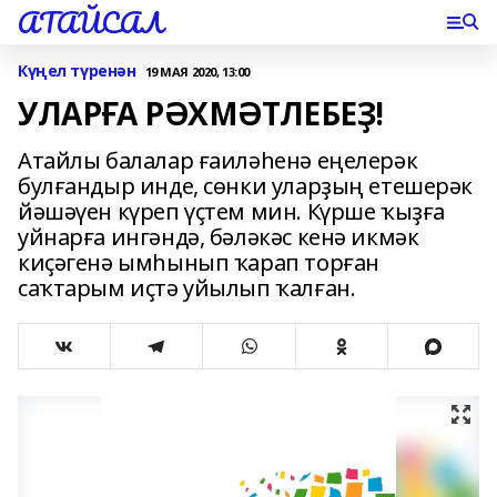
АТАЙСАЛ
Күңел түренән
19 МАЯ 2020, 13:00
УЛАРҒА РӘХМӘТЛЕБЕҘ!
Атайлы балалар ғаиләһенә еңелерәк
булғандыр инде, сөнки уларҙың етешерәк
йәшәүен күреп үҫтем мин. Күрше ҡыҙға
уйнарға ингәндә, бәләкәс кенә икмәк
киҫәгенә ымһынып ҡарап торған
саҡтарым иҫтә уйылып ҡалған.