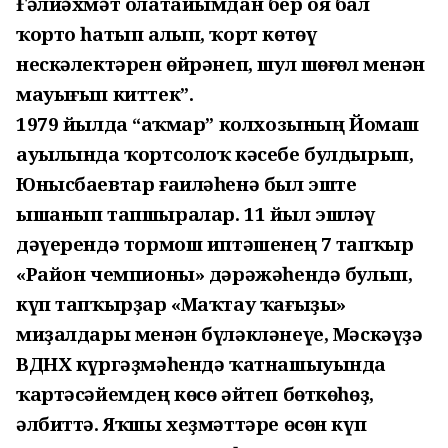
Ғәлиәхмәт олатайымдан бер оя бал
ҡорто һатып алып, ҡорт көтөү
нескәлектәрен өйрәнеп, шул шөғөл менән
мауығып киттек”.
1979 йылда “Һаҡмар” колхозының Йомаш
ауылында ҡортсолоҡ кәсебе булдырып,
Юнысбаевтар ғаиләһенә был эште
ышанып тапшыралар. 11 йыл эшләү
дәүерендә тормош иптәшенең 7 тапҡыр
«Район чемпионы» дәрәжәһендә булып,
күп тапҡырҙар «Маҡтау ҡағыҙы»
миҙалдары менән бүләкләнеүе, Мәскәүҙә
ВДНХ күргәҙмәһендә ҡатнашыуында
ҡартәсәйемдең көсө әйтеп бөткөһөҙ,
әлбиттә. Яҡшы хеҙмәттәре өсөн күп