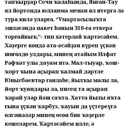
тапҡырҙар Сочи ҡалаһында, Янған-Тау
ял йортонда юлланма менән ял итергә лә
тура килә уларға. “Умартасылыҡта
эшләгәндә пакет һанын 310-ға еткерә
торғайныҡ,”- тип хәтерләй ҡартәсәйем.
Хәҙерге көндә ата-әсәйҙән күреп үҫкән
шөғөлдө улдары, минең атайым Илфат
Рәфҡәт улы дауам итә. Мал-тыуар, ҡош-
ҡорт ҡына аҫырап ҡалмай дәртле
Юнысбаевтар ғаиләһе, йылҡы малы ла,
йорт ҡуяндары ла, писец та аҫырап
ҡарай улар йәш саҡта. Хатта йылы яҡта
ғына үҫкән ҡарбуз, ҡауын да үҫтереүгә
өлгәшәләр минең өсөн бик ҡәҙерле
кешеләрем. Ҡартәсәйем илле, ә