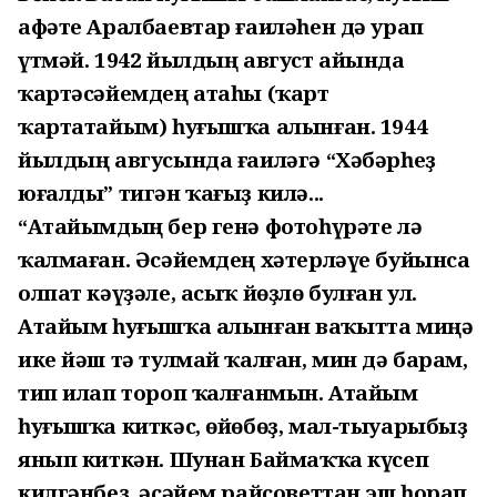
афәте Аралбаевтар ғаиләһен дә урап
үтмәй. 1942 йылдың август айында
ҡартәсәйемдең атаһы (ҡарт
ҡартатайым) һуғышҡа алынған. 1944
йылдың авгусында ғаиләгә “Хәбәрһеҙ
юғалды” тигән ҡағыҙ килә...
“Атайымдың бер генә фотоһүрәте лә
ҡалмаған. Әсәйемдең хәтерләүе буйынса
олпат кәүҙәле, асыҡ йөҙлө булған ул.
Атайым һуғышҡа алынған ваҡытта миңә
ике йәш тә тулмай ҡалған, мин дә барам,
тип илап тороп ҡалғанмын. Атайым
һуғышҡа киткәс, өйөбөҙ, мал-тыуарыбыҙ
янып киткән. Шунан Баймаҡҡа күсеп
килгәнбеҙ, әсәйем райсоветтан эш һорап