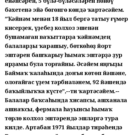
ейәнсәрен, 5 бүлә-бүләсәләрен һөйөү
бәхетенә эйә бөгөнгө көндә ҡартәсәйем.
”Ҡәйнәм менән 18 йыл бергә татыу ғүмер
кисерҙек, үҙебеҙ колхоз эшенән
бушамаған ваҡыттарҙа ҡәйнәмдең
балаларҙы ҡарашыу, бөткөһөҙ йорт
эштәрен башҡарыу һымаҡ эштәрҙә ҙур
ярҙамы була торғайны. Әсәйем яңғыҙы
Баймаҡ ҡалаһында донъя көтөп йәшәне,
олоғайғас үҙем тәрбиәләнем, 92 йәшендә
баҡыйлыҡҡа күсте”,--ти ҡартәсәйем.--
Балалар баҡсаһында хисапсы, ашханала
ашнаҡсы, фермала һауынсы һымаҡ
төрлө колхоз эштәрендә эшләргә тура
килде. Артабан 1971 йылдар тирәһендә