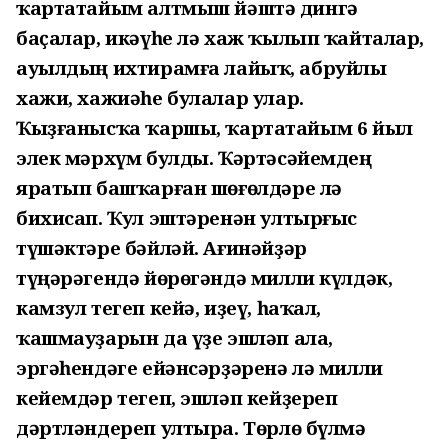
ҡартатайым алтмыш йәштә дингә
баҫалар, икәүһе лә хаж ҡылып ҡайталар,
ауылдың ихтирамға лайыҡ, абруйлы
хажи, хажиәһе булалар улар.
Ҡыҙғанысҡа ҡаршы, ҡартатайым 6 йыл
элек мәрхүм булды. Ҡәртәсәйемдең
яратып башҡарған шөғөлдәре лә
бихисап. Ҡул эштәренән ултырғыс
түшәктәре бәйләй. Ағинәйҙәр
түңәрәгендә йөрөгәндә милли күлдәк,
камзул тегеп кейә, иҙеү, һаҡал,
ҡашмауҙарын да үҙе эшләп ала,
эргәһендәге ейәнсәрҙәренә лә милли
кейемдәр тегеп, эшләп кейҙереп
дәртләндереп ултыра. Төрлө бүлмә