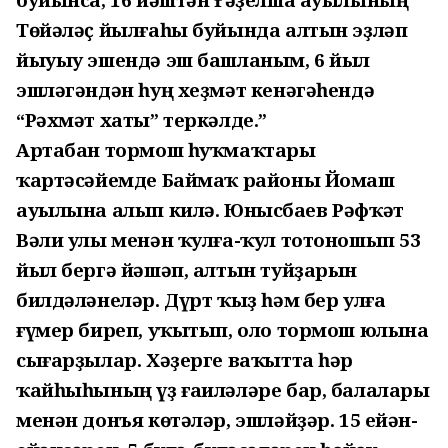
Төйәләҫ йылғаһы буйында алтын эҙләп
йыуыу эшендә эш башланым, 6 йыл
эшләгәндән һуң хеҙмәт кенәгәһендә
“Рәхмәт хаты” теркәлде.”
Артабан тормош һуҡмаҡтары
ҡартәсәйемде Баймаҡ районы Йомаш
ауылына алып килә. Юнысбаев Рәфҡәт
Вәли улы менән ҡулға-ҡул тотоношып 53
йыл бергә йәшәп, алтын туйҙарын
билдәләнеләр. Дүрт ҡыҙ һәм бер улға
ғүмер биреп, уҡытып, оло тормош юлына
сығарҙылар. Хәҙерге ваҡытта һәр
ҡайһыһының үҙ ғаиләләре бар, балалары
менән донъя көтәләр, эшләйҙәр. 15 ейән-