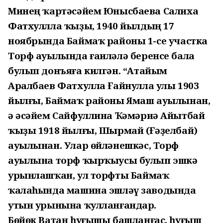
Минең ҡартәсәйем Юнысбаева Салиха
Фатхуллла ҡыҙы, 1940 йылдың 17
ноябрында Баймаҡ районы 1-се участка
Торф ауылында ғаиләлә беренсе бала
булып донъяға килгән. “Атайым
Аралбаев Фатхулла Ғайнулла улы 1903
йылғы, Баймаҡ районы Ямаш ауылынан,
ә әсәйем Сайфуллина Ҡәмәриә Айытбай
ҡыҙы 1918 йылғы, Шырмай (Ғәҙелбай)
ауылынан. Улар өйләнешкәс, Торф
ауылына торф ҡырҡыусы булып эшкә
урынлашҡан, ул торфты Баймаҡ
ҡалаһында машина эшләү заводында
утын урынына ҡулланғандар.
Бөйөк Ватан һуғышы башланғас, һуғыш