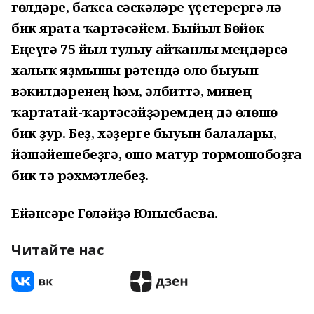
гөлдәре, баҡса сәскәләре үҫетерергә лә
бик ярата ҡартәсәйем. Быйыл Бөйөк
Еңеүгә 75 йыл тулыу айҡанлы меңдәрсә
халыҡ яҙмышы рәтендә оло быуын
вәкилдәренең һәм, әлбиттә, минең
ҡартатай-ҡартәсәйҙәремдең дә өлөшө
бик ҙур. Беҙ, хәҙерге быуын балалары,
йәшәйешебеҙгә, ошо матур тормошобоҙға
бик тә рәхмәтлебеҙ.
Ейәнсәре Гөләйҙә Юнысбаева.
Читайте нас