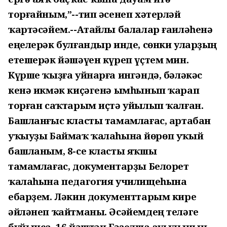
торғайным,”--тип әсенеп хәтерләй
ҡартәсәйем.--Атайлы балалар ғаиләһенә
еңелерәк булғандыр инде, сөнки уларҙың
етешерәк йәшәүен күреп үҫтем мин.
Күрше ҡыҙға уйнарға ингәндә, бәләкәс
кенә икмәк киҫәгенә ымһынып ҡарап
торған саҡтарым иҫтә уйылып ҡалған.
Башланғыс класты тамамлағас, артабан
уҡыуҙы Баймаҡ ҡалаһына йөрөп уҡый
башланым, 8-се класты яҡшы
тамамлағас, документарҙы Белорет
ҡалаһына педагогия училищеһына
ебарҙем. Ләкин документтарым кире
әйләнеп ҡайтманы. Әсәйемдең теләге
буйынса, 16 йәштән Ғәҙелша ауылының