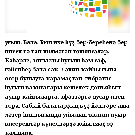
Һуғыш. Бала. Был ике һүҙ бер-береһенә бер
нисек тә тап килмәгән төшөнсәләр.
Ҡәһәрле, аяныслы һуғыш һәм саф,
ғәйепһеҙ бала саҡ. Ләкин ҡайһы ғына
осор булыуға ҡарамаҫтан, ғибрәтле
һуғыш ваҡиғалары кешелек донъяһын
ауыр ҡайғыларға, афәттәргә дусар итеп
тора. Сабый балаларҙың күҙ йәштәре аша
хәтер һандығында уйылып ҡалған ауыр
кисерештәр күңелдәрҙә юйылмаҫ эҙ
ҡалдыра.