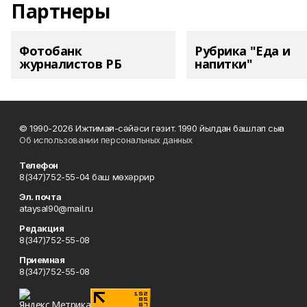
Партнеры
Фотобанк
Рубрика "Еда и
журналистов РБ
напитки"
© 1990-2026 Ижтимағи-сәйәси гәзит. 1990 йылдан башлап сыға
Об использовании персональных данных
Телефон
8(347)752-55-04 баш мөхәррир
Эл. почта
ataysal90@mail.ru
Редакция
8(347)752-55-08
Приемная
8(347)752-55-08