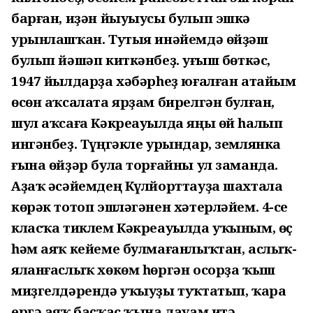
барған, иҙән йыуыусы булып эшкә
урынлашҡан. Тутыя инәйемдә өйҙәш
булып йәшәп киткәнбеҙ. Һуғыш бөткәс,
1947 йылдарҙа хәбәрһеҙ юғалған атайым
өсөн аҡсалата ярҙам бирелгән булған,
шул аҡсаға Кәкреауылда яңы өй һалып
ингәнбеҙ. Түңгәкле урындар, землянка
ғына өйҙәр була торғайны ул заманда.
Аҙаҡ әсәйемдең Күлйорттауҙа шахтала
көрәк тотоп эшләгәнен хәтерләйем. 4-се
класҡа тиклем Кәкреауылда уҡыным, өҫ
һәм аяҡ кейеме булмағанлыҡтан, аслыҡ-
яланғаслыҡ хөкөм һөргән осорҙа ҡыш
миҙгелдәрендә уҡыуҙы туҡтатып, ҡара
ергә аяҡ баҫҡас ҡына дауам итә