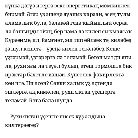
күпкә дәғүә итергә эске энергетикаң мөмкинлек
бирмәй. Әгәр үҙ эшеңә яуапһыҙ ҡараһаң, эсең тулы
аламалыҡ булһа, бәләкәй генә ҡыйынлыҡ осраһа
ла башыңды эйһәң, бер нәмә лә килеп сыҡмаясаҡ.
Күрәһеңме, ил, йәмғиәт, эш тип һөйләһәк тә, киләбеҙ
ҙә шул кешегә—үҙеңә килеп текәләбеҙ. Кеше
үҙгәрмәй, үҙгәрергә лә теләмәй. Бөгөн матди яғы
ла, рухи яғы ла теүәл булып, етеш тормошта бик
һирәктәр бәхетле йәшәй. Күпселек фәҡирлектә
көн итә. Ни өсөн? Сөнки халыҡ үҙ өҫтөндә
эшләргә, аң кимәлен, рухи яҡтан үҫешергә
теләмәй. Бөтә бәлә шунда.
—Рухи яҡтан үҫеште нисек күҙ алдына
килтерәһегеҙ?