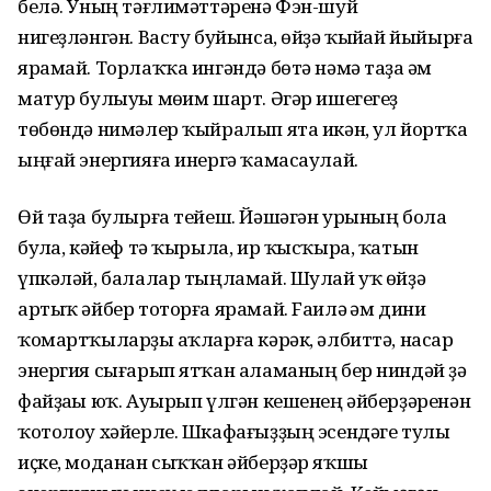
белә. Уның тәғлимәттәренә Фэн-шуй
нигеҙләнгән. Васту буйынса, өйҙә ҡыйһай йыйырға
ярамай. Торлаҡҡа ингәндә бөтә нәмә таҙа һәм
матур булыуы мөһим шарт. Әгәр ишегегеҙ
төбөндә нимәлер ҡыйралып ята икән, ул йортҡа
ыңғай энергияға инергә ҡамасаулай.
Өй таҙа булырға тейеш. Йәшәгән урының бола
булһа, кәйеф тә ҡырыла, ир ҡысҡыра, ҡатын
үпкәләй, балалар тыңламай. Шулай уҡ өйҙә
артыҡ әйбер тоторға ярамай. Fаилә һәм дини
ҡомартҡыларҙы һаҡларға кәрәк, әлбиттә, насар
энергия сығарып ятҡан аламаның бер ниндәй ҙә
файҙаһы юҡ. Ауырып үлгән кешенең әйберҙәренән
ҡотолоу хәйерле. Шкафағыҙҙың эсендәге тулы
иҫке, моданан сыҡҡан әйберҙәр яҡшы