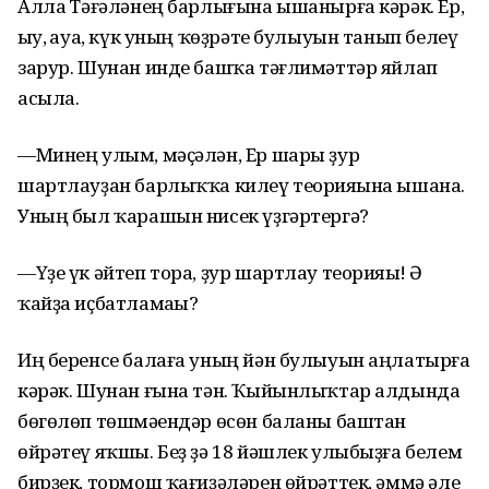
Аллаһ Тәғәләнең барлығына ышанырға кәрәк. Ер,
һыу, һауа, күк уның ҡөҙрәте булыуын танып белеү
зарур. Шунан инде башҡа тәғлимәттәр яйлап
асыла.
—Минең улым, мәҫәлән, Ер шары ҙур
шартлауҙан барлыҡҡа килеү теорияһына ышана.
Уның был ҡарашын нисек үҙгәртергә?
—Үҙе үк әйтеп тора, ҙур шартлау теорияһы! Ә
ҡайҙа иҫбатламаһы?
Иң беренсе балаға уның йән булыуын аңлатырға
кәрәк. Шунан ғына тән. Ҡыйынлыҡтар алдында
бөгөлөп төшмәһендәр өсөн баланы баштан
өйрәтеү яҡшы. Беҙ ҙә 18 йәшлек улыбыҙға белем
бирҙек, тормош ҡағиҙәләрен өйрәттек, әммә әле