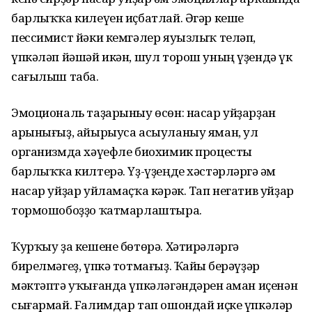
барлыҡҡа килеүен иҫбатлай. Әгәр кеше
пессимист йәки кемгәлер яуызлыҡ теләп,
үпкәләп йәшәй икән, шул торош уның үҙендә үк
сағылыш таба.
Эмоциональ таҙарыныу өсөн: насар уйҙарҙан
арынығыҙ, айырыуса асыуланыу яман, ул
организмда хәүефле биохимик процесты
барлыҡҡа килтерә. Үҙ-үҙеңде хәстәрләргә һәм
насар уйҙар уйламаҫҡа кәрәк. Тап негатив уйҙар
тормошобоҙҙо ҡатмарлаштыра.
Ҡурҡыу ҙа кешене бөтөрә. Хәтирәләргә
бирелмәгеҙ, үпкә тотмағыҙ. Ҡайһы берәүҙәр
мәктәптә уҡығанда үпкәләгәндәрен һаман иҫенән
сығармай. Fалимдар тап ошондай иҫке үпкәләр