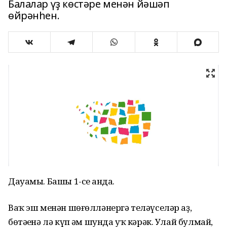
Балалар үҙ көстәре менән йәшәп
өйрәнһен.
Дауамы. Башы 1-се һанда.
Ваҡ эш менән шөғөлләнергә теләүселәр аҙ,
бөтәһенә лә күп һәм шунда уҡ кәрәк. Улай булмай,