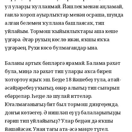
ул уларҙы ҡулланмай. Йәшлек менән аңламай,
ғаилә ҡороп ауырлыҡтар менән осрашһа, шунда
алған белемен ҡуллана башлаясаҡ, тип
уйлайым. Тормош ҡыйынлыҡтары аша кеше
үҙгәрә. Әгәр рухың көслө икән, яҡшы яҡҡа
үҙгәрәһең. Рухи көсө булмағандар һына.
Баланы артыҡ бәпләргә ярамай. Балама рәхәт
булһа, миңә лә рәхәт тип уларҙы аҡса биреп
ҡотортоу яҙыҡ эш. Беҙҙе 18 йәшебеҙ тулһа, атай-
әсәйҙәребеҙ уҡығыҙ, һөнәр алығыҙ тип сығарып
ебәрҙеләр. Һеҙҙе лә шулай иттеләр.
Юғалмағанһығыҙ бит был тормош диңгеҙендә,
донъя көтәһегеҙ. Ә нишләп һеҙ үҙ балаларығыҙҙы
ғәрип тип уйлайһығыҙ? Улар беҙҙән дә яҡшы
йәшәйәсәк. Унан тағы ата-әсә мәңге түгел.