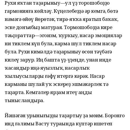
Рухи яҡтан таҙарыныу—ул үҙ торошобоҙҙо
гармонияға көйләү. Күңелебеҙҙә һәр кемгә, бөтә
нәмәгә һөйөү йөрөтһәк, тирә-яҡҡа яратып баҡһаҡ,
эске донъябыҙ матурая. Тормошобоҙҙа кире
тәьҫораттар—эгоизм, ҡурҡыу, насар эмоциялар
ни тиклем күп булһа, карма шул тиклем насар
була. Рухи кимәлдә таҙарыныу өсөн тәүбәгә
килеү зарур. Иң башта үҙ-үҙеңде, унан инде
ҡасандыр һиңә яуызлыҡ, насарлыҡ
ҡылыусыларҙы ғәфү итергә кәрәк. Насар
карманы шулай уҡ эскерһеҙ эшмәкәрлек тә
таҙарта. Кемгәлер ярҙам итеү аңды
тынысландыра.
Йәшәгән урынығыҙҙы таҙартыу ҙа мөһим. Боронғо
һинд ғалимы Васту тураһында күптәр ишетеп