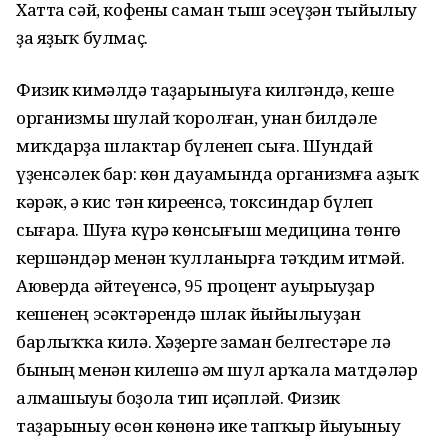
Хатта сәй, кофены саман тыш эсеүҙән тыйылыу
ҙа яҙыҡ булмаҫ.
Физик кимәлдә таҙарыныуға килгәндә, кеше
организмы шулай ҡоролған, унан билдәле
миҡдарҙа шлактар бүленеп сыға. Шундай
үҙенсәлек бар: көн дауамында организмға аҙыҡ
кәрәк, ә кис тән киреһенсә, токсиндар бүлеп
сығара. Шуға күрә көнсығыш медицина төнгө
кершәндәр менән ҡулланырға тәҡдим итмәй.
Аюверда әйтеүенсә, 95 процент ауырыуҙар
кешенең эсәктәрендә шлак йыйылыуҙан
барлыҡҡа килә. Хәҙерге заман белгестәре лә
бының менән килешә һәм шул арҡала матдәләр
алмашыуы боҙола тип иҫәпләй. Физик
таҙарыныу өсөн көнөнә ике тапҡыр йыуыныу