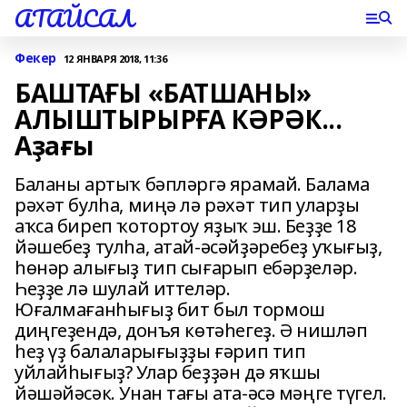
АТАЙСАЛ
Фекер
12 ЯНВАРЯ 2018, 11:36
БАШТАҒЫ «БАТШАНЫ»
АЛЫШТЫРЫРҒА КӘРӘК...
Аҙағы
Баланы артыҡ бәпләргә ярамай. Балама
рәхәт булһа, миңә лә рәхәт тип уларҙы
аҡса биреп ҡотортоу яҙыҡ эш. Беҙҙе 18
йәшебеҙ тулһа, атай-әсәйҙәребеҙ уҡығыҙ,
һөнәр алығыҙ тип сығарып ебәрҙеләр.
Һеҙҙе лә шулай иттеләр.
Юғалмағанһығыҙ бит был тормош
диңгеҙендә, донъя көтәһегеҙ. Ә нишләп
һеҙ үҙ балаларығыҙҙы ғәрип тип
уйлайһығыҙ? Улар беҙҙән дә яҡшы
йәшәйәсәк. Унан тағы ата-әсә мәңге түгел.