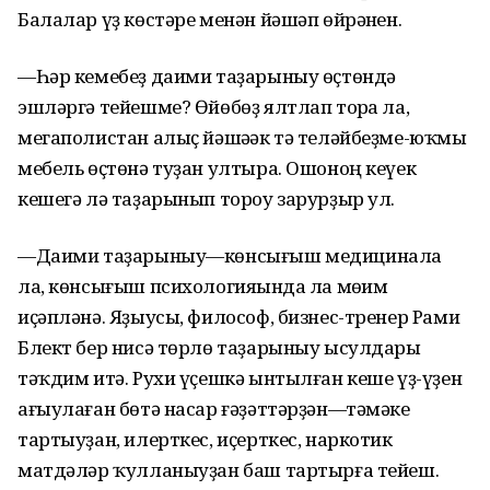
Балалар үҙ көстәре менән йәшәп өйрәнһен.
—Һәр кемебеҙ даими таҙарыныу өҫтөндә
эшләргә тейешме? Өйөбөҙ ялтлап торһа ла,
мегаполистан алыҫ йәшәһәк тә теләйбеҙме-юҡмы
мебель өҫтөнә туҙан ултыра. Ошоноң кеүек
кешегә лә таҙарынып тороу зарурҙыр ул.
—Даими таҙарыныу—көнсығыш медицинала
ла, көнсығыш психологияһында ла мөһим
иҫәпләнә. Яҙыусы, философ, бизнес-тренер Рами
Блект бер нисә төрлө таҙарыныу ысулдары
тәҡдим итә. Рухи үҫешкә ынтылған кеше үҙ-үҙен
ағыулаған бөтә насар ғәҙәттәрҙән—тәмәке
тартыуҙан, илерткес, иҫерткес, наркотик
матдәләр ҡулланыуҙан баш тартырға тейеш.