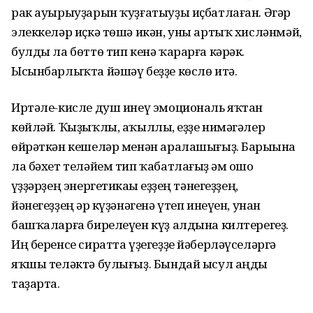
рак ауырыуҙарын ҡуҙғатыуҙы иҫбатлаған. Әгәр
элеккеләр иҫкә төшә икән, уны артыҡ хисләнмәй,
булды ла бөттө тип кенә ҡарарға кәрәк.
Ысынбарлыҡта йәшәү беҙҙе көслө итә.
Иртәле-кисле душ инеү эмоциональ яҡтан
көйләй. Ҡыҙыҡлы, аҡыллы, һеҙҙе нимәгәлер
өйрәткән кешеләр менән аралашығыҙ. Барыһына
ла бәхет теләйем тип ҡабатлағыҙ һәм ошо
һүҙҙәрҙең энергетикаһы һеҙҙең тәнегеҙҙең,
йәнегеҙҙең һәр күҙәнәгенә үтеп инеүен, унан
башҡаларға бирелеүен күҙ алдына килтерегеҙ.
Иң беренсе сиратта үҙегеҙҙе йәберләүселәргә
яҡшы теләктә булығыҙ. Бындай ысул аңды
таҙарта.