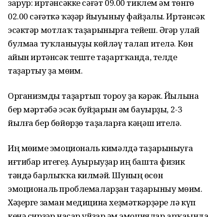
зарур: иртәнсәкке сәғәт 09.00 тиклем һәм төнгө
02.00 сәғәткә ҡәҙәр йыуыныу файҙалы. Иртәнсәк
эсәктәр мотлаҡ таҙарынырға тейеш. Әгәр улай
булмаһа туҡланыуҙы көйләү талап ителә. Көн
һайын иртәнсәк теште таҙартҡанда, телде
таҙартыу ҙа мөһим.
Организмды таҙартып тороу ҙа кәрәк. Йылына
бер мәртәбә эсәк буйҙарын һәм бауырҙы, 2-3
йылға бер бөйөрҙө таҙаларға кәңәш ителә.
Иң мөһиме эмоциональ кимәлдә таҙарыныуға
иғтибар итегеҙ. Ауырыуҙар иң башта физик
тәндә барлыҡҡа килмәй. Шуның өсөн
эмоциональ проблемаларҙан таҙарыныу мөһим.
Хәҙерге заман медицина хеҙмәткәрҙәре лә күп
кенә сирҙәр насар уйҙар һәм эмоциялар арҡаһында