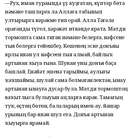
—Рух, иман тураһында һүҙ ҡуҙғатһаң, күптәр бөтә
нәмәне ташларға ла Аллаға табынып
ултырырға кәрәкме тип һорай. Аллаһ Тәғәлә
һорағанды түгел, хәрәкәт иткәнде ярата. Матди
тормошта сама тигән нәмәне белергә, нәфсене
тыя белергә тейешбеҙ. Кешенең эске донъяһы
ярлы икән ул нәфсеһен тыя алмай, байлыҡ
артынан ҡыуа ғына. Шунан уны донъя баҫа
башлай. Енәйәт эшенә тарыймы, һаулығы
ҡаҡшаймы, шулай сама белмәгәнлектән, һынау
артынан һынауға дусар була. Матди тормоштоң
ваҡытлыса булыуын аңларға кәрәк. Тамағың
туҡ, өҫтөң бөтөн, балаларың имен-һау, йәшәр
урының бар икән шул етә. Донъя артынан
ҡыуырға ярамай.