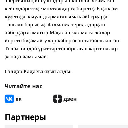
энергияның инеү юлдарын ҡаплай. Кеймәгән
кейемдәрегеҙҙе мохтаждарға бирегеҙ. Боҙоҡ һәм
күҙегеҙҙе ҡыуандырмаған ямаҡ әйберҙәрҙе
ташлап барығыҙ. Яһалма материалдарҙан
әйберҙәр алмағыҙ. Мәҫәлән, яһалма сәскәләр
йортто биҙәмәй, улар ҡәбер өсөн тәғәйенләнгән.
Теләһә ниндәй һүрәттәр төшөрөлгән картиналар
ҙа өйҙө йәмләмәй.
Гөлдәр Ҡадаева яҙып алды.
Читайте нас
Партнеры