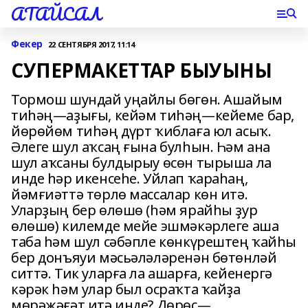
АТАЙСАЛ
Фекер
22 СЕНТЯБРЯ 2017, 11:14
СУПЕРМАКЕТТАР БЫУЫНЫ
Тормош шундай уңайлы бөгөн. Ашайым
тиһәң—аҙығы, кейәм тиһәң—кейеме бар,
йөрөйөм тиһәң дүрт ҡиблаға юл асыҡ.
Әлеге шул аҡсаң ғына булһын. Һәм ана
шул аҡсаны булдырыу өсөн тырыша ла
инде һәр икенсеһе. Уйлап ҡараһаң,
йәмғиәттә төрлө массалар көн итә.
Уларҙың бер өлөшө (һәм ярайһы ҙур
өлөшө) килемде мейе эшмәкәрлеге аша
таба һәм шул сәбәпле көнкүрештең ҡайһы
бер донъяуи мәсьәләләренән бөтөнләй
ситтә. Тик уларға ла ашарға, кейенергә
кәрәк һәм улар был осраҡта ҡайҙа
мөрәжәғәт итә инде? Дөрөҫ—