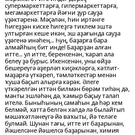
супермаркеттарға, гипермаркеттарға,
мегамаркеттарға йәғни ҙур сауҙа
үҙәктәренә. Мәҫәлән, һин иртәнге
һигеҙҙән киске һигеҙгә тиклем эштә
ултырған кеше икән, эш аҙағында сауҙа
үҙәгенә инәһең... Һуң, баҙарға бара
алмайһың бит инде! Баҙарҙан алған
итте... ул итте, беренсенән, ҡарап ала
белеү ҙә бурыс. Икенсенән, уны өйҙә
бешереүгә әҙерләп киҫәкләргә, кәтлит-
маҙарға үткәреп, тәмләткестәр менән
ҡуша баҫып алырға кәрәк. Әлеге
үткәрелгән иттән билмән бөрәм тиһәң дә,
манты эшләһәң дә, ҡамыр баҫыу талап
ителә. Быныһының самаһын да һәр кем
белмәй, хатта белгән хәлдә лә былайтып
мәшәҡәтләнеүгә йә ваҡыты, йә теләге
булмай. Шунан тағы, итте ит баҙарынан,
йәшелсәне йәшелсә баҙарынан, химия