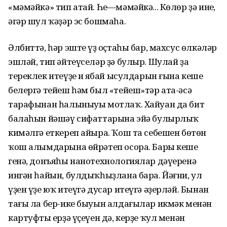
«мәмәйкә» тип атай. Һе—мәмәйкә... Көлөр ҙә инең,
әгәр шул ҡәҙәр эс бошмаһа.
Әлбиттә, һәр эштең үҙ оҫтаһы бар, махсус өлкәләр
эшләй, тип әйтеүселәр ҙә булыр. Шулай ҙа
тереклек итеүҙең иң ябай ысулдарын ғына кеше
белергә тейеш һәм был «тейеш»тәр ата-әсә
тарафынан һалыныуы мотлаҡ. Хайуан да бит
балаһын йәшәү сифаттарына эйә булырлыҡ
кимәлгә еткереп айыра. Ҡош та себешен бөтөн
ҡош алымдарына өйрәтеп осора. Бары кеше
генә, донъяһы нанотехнологиялар дәүеренә
ингән һайын, булдыҡһыҙлана бара. Йәғни, ул
үҙен үҙе юҡ итеүгә дусар итеүгә әҙерләй. Бынан
тағы ла бер-ике быуын алдағылар икмәк менән
картуфтың ерҙә үҫеүен дә, керҙе ҡул менән