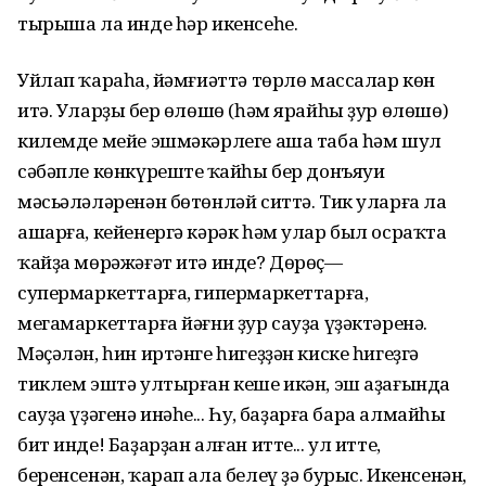
тырыша ла инде һәр икенсеһе.
Уйлап ҡараһаң, йәмғиәттә төрлө массалар көн
итә. Уларҙың бер өлөшө (һәм ярайһы ҙур өлөшө)
килемде мейе эшмәкәрлеге аша таба һәм шул
сәбәпле көнкүрештең ҡайһы бер донъяуи
мәсьәләләренән бөтөнләй ситтә. Тик уларға ла
ашарға, кейенергә кәрәк һәм улар был осраҡта
ҡайҙа мөрәжәғәт итә инде? Дөрөҫ—
супермаркеттарға, гипермаркеттарға,
мегамаркеттарға йәғни ҙур сауҙа үҙәктәренә.
Мәҫәлән, һин иртәнге һигеҙҙән киске һигеҙгә
тиклем эштә ултырған кеше икән, эш аҙағында
сауҙа үҙәгенә инәһең... Һуң, баҙарға бара алмайһың
бит инде! Баҙарҙан алған итте... ул итте,
беренсенән, ҡарап ала белеү ҙә бурыс. Икенсенән,