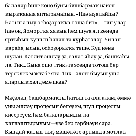
балалар һинең көнө буйы бишбармаҡ йәйеп
ҡырҡҡаныңа аптырамаһын. «Ниңә ыҙалайһың?
Һатып алыу осһоҙораҡҡа төшә бит»,—тип улар
һиңә он, йомортҡа хаҡын һәм шуға ял көнөңдөң
яртыһын ҡушып һанап та күрһәтәләр. Уйлап
ҡараһаң, ысын, осһоҙораҡҡа төшә. Күп нәмә
шулай. Кәтлит эшләү ҙә, салат яһау ҙа, башҡаһы
ла. Тик... Бына ошо «тик»тең эсендә тотош бер
тереклек мәктәбе ята. Тик... әлеге быуын уны
аңларлыҡ хәлдәме икән?
Мәҫәлән, башбармаҡты һатып та ала алам, әммә
уны эшләү процесын белеүем, шул процесты
кисереүем һәм балаларымды ла
ҡатнаштырыуым—үҙе бер тәрбиәүи сара.
Бындай ҡатын-ҡыҙ мәшәҡәте артында мотлаҡ