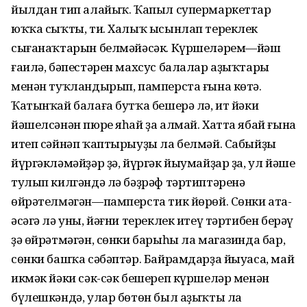
йылдан тип алайыҡ. Ҡапыл супермаркеттар
юҡҡа сыҡты, ти. Халыҡ ысынлап тереклек
сығанаҡтарын белмәйәсәк. Күршеләрем—йәш
ғаилә, бәпестәрен махсус балалар аҙыҡтары
менән туҡландырып, памперста ғына көтә.
Ҡатынҡай балаға бутҡа бешерә лә, ит йәки
йәшелсәнән пюре яһай ҙа алмай. Хатта ябай ғына
итеп сәйнәп ҡаптырыуҙы ла белмәй. Сабыйҙы
йүргәкләмәйҙәр ҙә, йүргәк йыумайҙар ҙа, ул йәше
тулып килгәндә лә бәҙрәф тәртиптәренә
өйрәтелмәгән—памперста тик йөрөй. Сөнки ата-
әсәгә лә уны, йәғни тереклек итеү тәртибен берәү
ҙә өйрәтмәгән, сөнки барыһы ла магазинда бар,
сөнки башҡа сәбәптәр. Байрамдарҙа йыуаса, май
икмәк йәки сәк-сәк бешереп күршеләр менән
бүлешкәндә, улар бөтөн был аҙыҡты ла