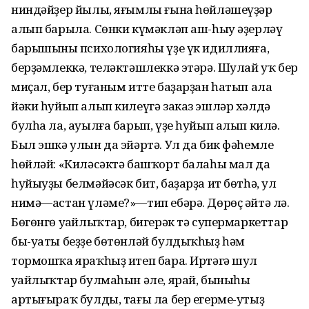
ниндәйҙер йылы, яғымлы ғына һөйләшеүҙәр
алып барыла. Сөнки күмәкләп аш-һыу әҙерләү
барышының психологияһы үҙе үк идиллияға,
берҙәмлеккә, теләктәшлеккә этәрә. Шулай уҡ бер
миҫал, бер туғаным итте баҙарҙан һатып ала
йәки һуйып алып килеүгә заказ эшләр хәлдә
булһа ла, ауылға барып, үҙе һуйып алып килә.
Был эшкә улын да эйәртә. Ул да бик фәһемле
һөйләй: «Киләсәктә башҡорт балаһы мал да
һуйыуҙы белмәйәсәк бит, баҙарҙа ит бөтһә, ул
нимә—астан үләме?»—тип ебәрә. Дөрөҫ әйтә лә.
Бөгөнгө уңайлыҡтар, бигерәк тә супермаркеттар
бы-уаты беҙҙе бөтөнләй булдыҡһыҙ һәм
тормошҡа яраҡһыҙ итеп бара. Иртәгә шул
уңайлыҡтар булмаһын әле, ярай, быныһы
артығыраҡ булды, тағы ла бер егерме-утыҙ