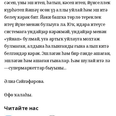
сәсеп, уны эш итеп, һатып, кәсеп итеп, йүнселлек
күрһәтеп йәшәү өсөн үҙ аллы уйлай һәм эш итә
белеү кәрәк бит. Йәки башҡа төрлө тереклек
итеү йүне менән булыуға ла. Юҡ, идара итеүсе
системаға ундайҙар кәрәкмәй, ундайҙар менән
«уйнап» булмай, уға артыҡ уйлауға мохтаж
булмаған, алдына һалынғанды ғына алып китә
белгәндәр кәрәк. Эшләгән һәм бир-гәнде ашаған,
эшләгән һәм ашаған ғыналар. Һәм шулай итә лә
—супермаркеттар быуыны...
Әлиә Сәйғәфәрова.
Өфө ҡалаһы.
Читайте нас