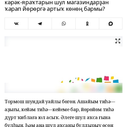
кәрәк-яраҡтарын шул магазиндарҙан
ҡарап йөрөргә артыҡ көнөң бармы?
Тормош шундай уңайлы бөгөн. Ашайым тиһәң—
аҙығы, кейәм тиһәң—кейеме бар, йөрөйөм тиһәң
дүрт ҡиблаға юл асыҡ. Әлеге шул аҡсаң ғына
булһын. Һәм ана шул аҡсаны булдырыу өсөн