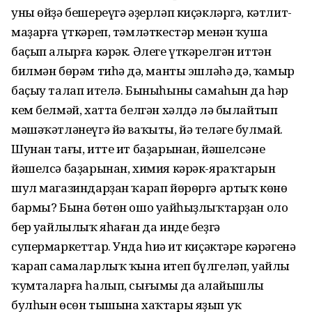
уны өйҙә бешереүгә әҙерләп киҫәкләргә, кәтлит-
маҙарға үткәреп, тәмләткестәр менән ҡуша
баҫып алырға кәрәк. Әлеге үткәрелгән иттән
билмән бөрәм тиһәң дә, манты эшләһәң дә, ҡамыр
баҫыу талап ителә. Быныһының самаһын да һәр
кем белмәй, хатта белгән хәлдә лә былайтып
мәшәҡәтләнеүгә йә ваҡыты, йә теләге булмай.
Шунан тағы, итте ит баҙарынан, йәшелсәне
йәшелсә баҙарынан, химия кәрәк-яраҡтарын
шул магазиндарҙан ҡарап йөрөргә артыҡ көнөң
бармы? Бына бөтөн ошо уңайһыҙлыҡтарҙан оло
бер уңайлылыҡ яһаған да инде беҙгә
супермаркеттар. Унда һиңә ит киҫәктәре кәрәгенә
ҡарап самаларлыҡ ҡына итеп бүлгеләп, уңайлы
ҡумталарға һалып, сығымың да аңлайышлы
булһын өсөн тышына хаҡтары яҙып уҡ