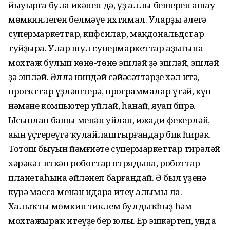
йыуырға була икәнен дә, үҙ аллы бешереп ашау
мөмкинлеген белмәүе ихтимал. Уларҙы әлегә
супермаркеттар, кифсилар, макдональдстар
туйҙыра. Улар шул супермаркеттар аҙығына
мохтаж булып көнө-төнө эшләй ҙә эшләй, эшләй
ҙә эшләй. Әллә ниндәй сәйәсәттәрҙе хәл итә,
проекттар үҙләштерә, программалар үтәй, күп
нәмәне компьютер уйлай, һанай, яуап бирә.
Ысынлап башы менән уйлап, ижади фекерләй,
аңын үҫтереүгә ҡулайлаштырғандар бик һирәк.
Тотош быуын йәмғиәте супермаркеттар тирәләй
хәрәкәт иткән роботтар отрядына, роботтар
планетаһына әйләнеп барғандай. Ә был үҙенә
күрә масса менән идара итеү алымы ла.
Халыҡты мөмкин тиклем булдыҡһыҙ һәм
мохтажыраҡ итеүҙең бер юлы. Ер эшкәртеп, унда