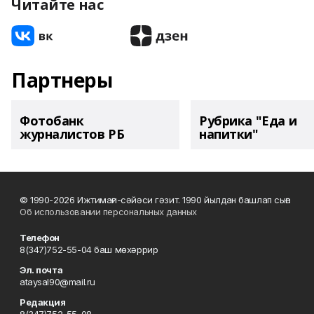
Читайте нас
Партнеры
Фотобанк
Рубрика "Еда и
журналистов РБ
напитки"
© 1990-2026 Ижтимағи-сәйәси гәзит. 1990 йылдан башлап сыға
Об использовании персональных данных
Телефон
8(347)752-55-04 баш мөхәррир
Эл. почта
ataysal90@mail.ru
Редакция