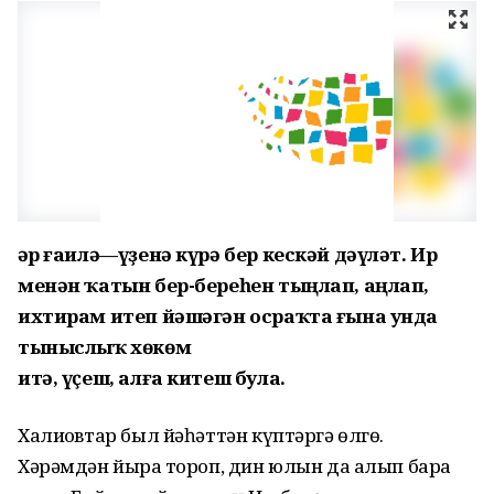
Һәр ғаилә—үҙенә күрә бер кескәй дәүләт. Ир
менән ҡатын бер-береһен тыңлап, аңлап,
ихтирам итеп йәшәгән осраҡта ғына унда
тыныслыҡ хөкөм
итә, үҫеш, алға китеш була.
Халиҡовтар был йәһәттән күптәргә өлгө.
Хәрәмдән йыраҡ тороп, дин юлын да алып бара