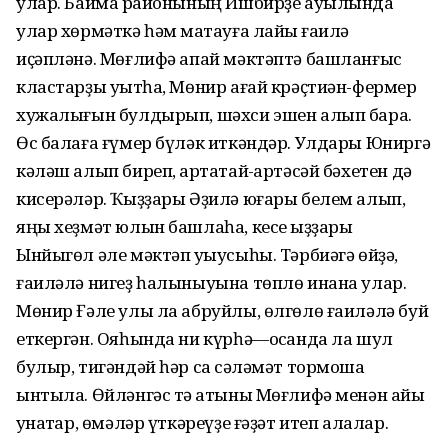
улар. Баймаҡ районының Ишбирҙе ауылында
улар хөрмәткә һәм маҡтауға лайыҡ ғаилә
иҫәпләнә. Мөғлифә апай мәктәптә башланғыс
кластарҙы уҡытһа, Мөнир ағай крәҫтиән-фермер
хужалығын булдырып, шәхси эшен алып бара.
Өс балаға ғүмер бүләк иткәндәр. Улдары Юниргә
кәләш алып биреп, ҡартатай-ҡартәсәй бәхетен дә
кисерәләр. Ҡыҙҙары Әҙилә юғары белем алып,
яңы хеҙмәт юлын башлаһа, кесе ҡыҙҙары
Ынйыгөл әле мәктәп уҡыусыһы. Тәрбиәгә өйҙә,
ғаиләлә нигеҙ һалыныуына төплө инана улар.
Мөнир Ғәле улы ла абруйлы, өлгөлө ғаиләлә буй
еткергән. Ояһында ни күрһә—осҡанда ла шул
булыр, тигәндәй һәр саҡ сәләмәт тормошҡа
ынтыла. Өйләнгәс тә ҡатыны Мөғлифә менән айыҡ
ҡунаҡтар, өмәләр үткәреүҙе ғәҙәт итеп алалар.