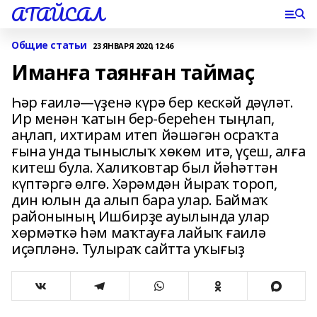
АТАЙСАЛ
Общие статьи
23 ЯНВАРЯ 2020, 12:46
Иманға таянған таймаҫ
Һәр ғаилә—үҙенә күрә бер кескәй дәүләт.
Ир менән ҡатын бер-береһен тыңлап,
аңлап, ихтирам итеп йәшәгән осраҡта
ғына унда тыныслыҡ хөкөм итә, үҫеш, алға
китеш була. Халиҡовтар был йәһәттән
күптәргә өлгө. Хәрәмдән йыраҡ тороп,
дин юлын да алып бара улар. Баймаҡ
районының Ишбирҙе ауылында улар
хөрмәткә һәм маҡтауға лайыҡ ғаилә
иҫәпләнә. Тулыраҡ сайтта уҡығыҙ