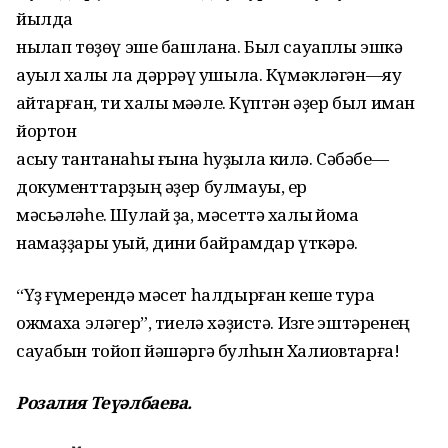
йылда
ныҡлап төҙөү эше башлана. Был сауаплы эшкә
ауыл халҡы ла дәррәү ҡушыла. Күмәкләгән—яу
ҡайтарған, ти халыҡ мәҡәле. Күптән әҙер был иман
йортон
асыу тантанаһы ғына һуҙыла килә. Сәбәбе—
документтарҙың әҙер булмауы, ер
мәсьәләһе. Шулай ҙа, мәсеттә халыҡ йома
намаҙҙары уҡый, дини байрамдар үткәрә.
“Үҙ ғүмерендә мәсет һалдырған кеше тура
ожмахҡа эләгер”, тиелә хәҙистә. Изге эштәренең
сауабын тойоп йәшәргә булһын Халиҡовтарға!
Розалия Те
үә
лбаева
.