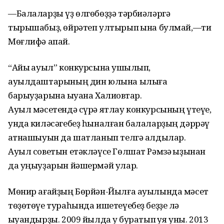
—Балаларҙы үҙ өлгөбөҙҙә тәрбиәләргә
тырышабыҙ, өйрәтеп ултырып ҡына булмай,—ти
Мөғлифә апай.
“Айыҡ ауыл” конкурсына ҡушылып,
ауылдаштарының дин юлына ылыға
барыуҙарына ҡыуана Халиҡовтар.
Ауыл мәсетендә сүрә ятлау конкурсының үтеүе,
унда киләсәгебеҙ һыналған балаларҙың дәррәү
ҡатнашыуын да шатланып телгә алдылар.
Ауыл советын етәкләүсе Гөлшат Рәмзә ҡыҙынан
да уңыуҙарын йәшермәй улар.
Мөнир ағайҙың Бөрйән-Йылға ауылында мәсет
төҙөтөүе тураһында ишетеүебеҙ беҙҙе лә
ҡыуандырҙы. 2009 йылда уҡ буратып ҡуя уны. 2013