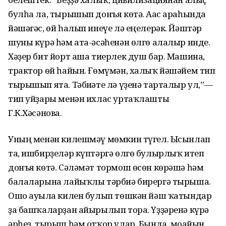
булһа ла, тырышып донъя көтә. Ағас араһында
йәшәгәс, өй һалып инеүе лә еңелерәк. Йәштәр
шуны күрә һәм ата-әсәһенән өлгө алалыр инде.
Хәҙер бит йорт аша тиерлек душ бар. Машина,
трактор өй һайын. Ғөмүмән, халыҡ йәшәйем тип
тырышып ята. Тәбиғәте лә үҙенә тарталыр ул,”—
тип уйҙары менән ихлас уртаҡлашты
Г.К.Хәсәнова.
Уның менән килешмәү мөмкин түгел. Ысынлап
та, ишбирҙеләр күптәргә өлгө булырлыҡ итеп
донъя көтә. Сәләмәт тормош өсөн көрәшә һәм
балаларына лайыҡлы тәрбиә бирергә тырыша.
Ошо ауылға килен булып төшкән йәш ҡатындар
ҙа башҡаларҙан айырылып тора. Үҙҙәренә күрә
әрһеҙ, тырыш һәм отҡор улар. Бында, моғайын