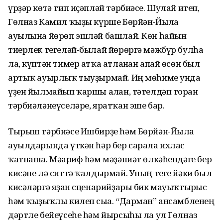
үрҙәр көтә тип иҫәпләй тәрбиәсе. Шулай итеп,
Гөлназ Камил ҡыҙы күрше Бөрйән-Йылға
ауылына йөрөп эшләй башлай. Көн һайын
тиерлек тегеләй-былай йөрөргә мәжбүр булһа
ла, күптән тимер атҡа атланған апай өсөн был
артыҡ ауырлыҡ тыуҙырмай. Иң мөһиме унда
үҙен йылмайып ҡаршы алған, тәтелдәп торған
тәрбиәләнеүселәре, яратҡан эше бар.
Тырыш тәрбиәсе Ишбирҙе һәм Бөрйән-Йылға
ауылдарында үткән һәр бер сарала ихлас
ҡатнаша. Мәғариф һәм мәҙәниәт өлкәһендәге бер
кисәне лә ситтә ҡалдырмай. Уның теге йәки был
кисәләргә яҙған сценарийҙары бик мауыҡтырғыс
һәм ҡыҙыҡлы килеп сыға. “Дарман” ансамбленең
дәртле бейеүсеһе һәм йырсыһы ла ул Гөлназ