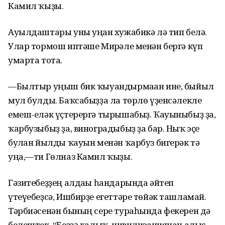
Камил ҡыҙы.
Ауылдаштары уны уңған хужабикә лә тип белә.
Улар тормош иптәше Мирғәле менән бергә күп
умарта тота.
—Былтыр уңыш бик ҡыуандырмаған ине, быйыл
мул булды. Баҡсабыҙҙа ла төрлө үҙенсәлекле
емеш-еләк үҫтерергә тырышабыҙ. Ҡауыныбыҙ ҙа,
ҡарбузыбыҙ ҙа, виноградыбыҙ ҙа бар. Ныҡ эҫе
булған йылды ҡауын менән ҡарбуз бигерәк тә
уңа,—ти Гөлназ Камил ҡыҙы.
Гәзитебеҙҙең алдағы һандарында әйтеп
үтеүебеҙсә, Ишбирҙе егеттәре төйәк ташламай.
Тәрбиәсенән бының сере тураһында фекерен дә
белештек. “Беҙҙә халыҡ, цивилизациянан алыҫ