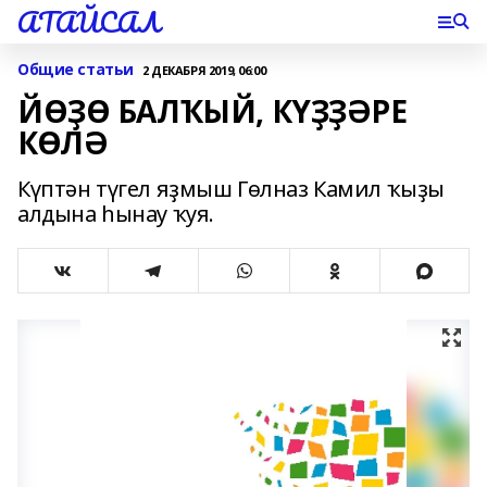
АТАЙСАЛ
Общие статьи
2 ДЕКАБРЯ 2019, 06:00
ЙӨҘӨ БАЛҠЫЙ, КҮҘҘӘРЕ
КӨЛӘ
Күптән түгел яҙмыш Гөлназ Камил ҡыҙы
алдына һынау ҡуя.