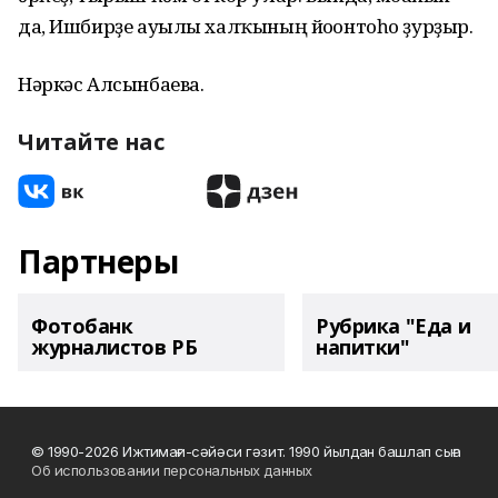
да, Ишбирҙе ауылы халҡының йоғонтоһо ҙурҙыр.
Нәркәс Алсынбаева.
Читайте нас
Партнеры
Фотобанк
Рубрика "Еда и
журналистов РБ
напитки"
© 1990-2026 Ижтимағи-сәйәси гәзит. 1990 йылдан башлап сыға
Об использовании персональных данных