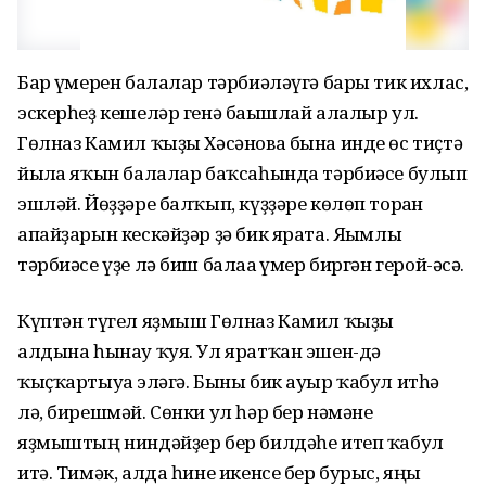
Бар ғүмерен балалар тәрбиәләүгә бары тик ихлас,
эскерһеҙ кешеләр генә бағышлай алалыр ул.
Гөлназ Камил ҡыҙы Хәсәнова бына инде өс тиҫтә
йылға яҡын балалар баҡсаһында тәрбиәсе булып
эшләй. Йөҙҙәре балҡып, күҙҙәре көлөп торған
апайҙарын кескәйҙәр ҙә бик ярата. Яғымлы
тәрбиәсе үҙе лә биш балаға ғүмер биргән герой-әсә.
Күптән түгел яҙмыш Гөлназ Камил ҡыҙы
алдына һынау ҡуя. Ул яратҡан эшен-дә
ҡыҫҡартыуға эләгә. Быны бик ауыр ҡабул итһә
лә, бирешмәй. Сөнки ул һәр бер нәмәне
яҙмыштың ниндәйҙер бер билдәһе итеп ҡабул
итә. Тимәк, алда һине икенсе бер бурыс, яңы