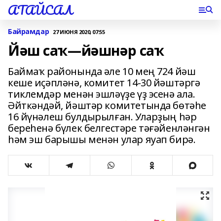
АТАЙСАЛ
Байрамдар
27 ИЮНЯ 2020, 07:55
Йәш саҡ—йәшнәр саҡ
Баймаҡ районында әле 10 мең 724 йәш
кеше иҫәпләнә, комитет 14-30 йәштәргә
тиклемдәр менән эшләүҙе үҙ эсенә ала.
Әйткәндәй, йәштәр комитетында бөтәһе
16 йүнәлеш булдырылған. Уларҙың һәр
береһенә бүлек белгестәре тәғәйенләнгән
һәм эш барышы менән улар яуап бирә.