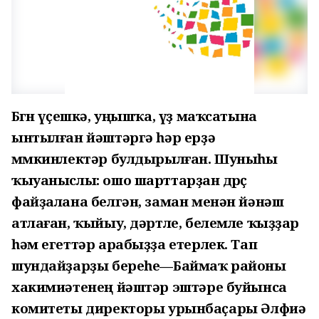
Бөгөн үҫешкә, уңышҡа, үҙ маҡсатына
ынтылған йәштәргә һәр ерҙә
мөмкинлектәр булдырылған. Шуныһы
ҡыуаныслы: ошо шарттарҙан дөрөҫ
файҙалана белгән, заман менән йәнәш
атлаған, ҡыйыу, дәртле, белемле ҡыҙҙар
һәм егеттәр арабыҙҙа етерлек. Тап
шундайҙарҙы береһе—Баймаҡ районы
хакимиәтенең йәштәр эштәре буйынса
комитеты директоры урынбаҫары Әлфиә