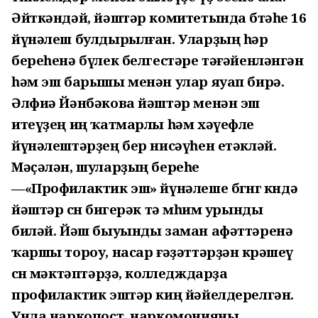
Әйткәндәй, йәштәр комитетында бөтәһе 16
йүнәлеш булдырылған. Уларҙың һәр
береһенә бүлек белгестәре тәғәйенләнгән
һәм эш барышы менән улар яуап бирә.
Әлфиә Йәнбәкова йәштәр менән эш
итеүҙең иң ҡатмарлы һәм хәүефле
йүнәлештәрҙең бер нисәүһен етәкләй.
Мәҫәлән, шуларҙың береһе
—«Профилактик эш» йүнәлеше бөгөнгө көндә
йәштәр өсөн бигерәк тә мөһим урынды
биләй. Йәш быуынды заман афәттәренә
ҡаршы тороу, насар ғәҙәттәрҙән көрәшеү
өсөн мәктәптәрҙә, колледждарҙа
профилактик эштәр киң йәйелдерелгән.
Унда наркопост, наркомонияны