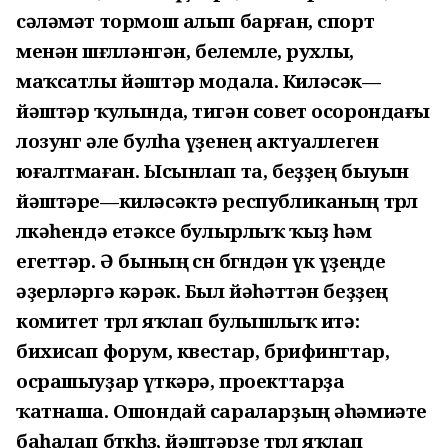
сәләмәт тормош алып барған, спорт
менән шөғөлләнгән, белемле, рухлы,
маҡсатлы йәштәр модала. Киләсәк—
йәштәр ҡулында, тигән совет осорондағы
лозунг әле булһа үҙенең актуаллеген
юғалтмаған. Ысынлап та, беҙҙең быуын
йәштәре—киләсәктә республиканың төрлө
өлкәһендә етәксе булырлыҡ ҡыҙ һәм
егеттәр. Ә бының өсөн бөгөндән үк үҙеңде
әҙерләргә кәрәк. Был йәһәттән беҙҙең
комитет төрлө яҡлап булышлыҡ итә:
бихисап форум, квестар, брифингтар,
осрашыуҙар үткәрә, проекттарҙа
ҡатнаша. Ошондай сараларҙың әһәмиәте
баһалап бөткөһөҙ, йәштәрҙе төрлө яҡлап