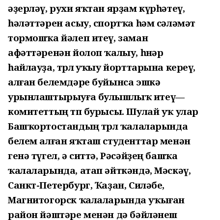
әҙерләү, рухи яҡтан ярҙам күрһәтеү,
һәләттәрен асыу, спортҡа һәм сәләмәт
тормошҡа йәлеп итеү, заман
афәттәренән йолоп ҡалыу, һөнәр
һайлауҙа, төрлө уҡыу йорттарына кереү,
алған белемдәре буйынса эшкә
урынлаштырыуға булышлыҡ итеү—
комитеттың төп бурысы. Шулай уҡ улар
Башҡортостандың төрлө ҡалаларында
белем алған яҡташ студенттар менән
генә түгел, ә ситтә, Рәсәйҙең башҡа
ҡалаларында, атап әйткәндә, Мәскәү,
Санкт-Петербург, Ҡаҙан, Силәбе,
Магнитогорск ҡалаларында уҡыған
район йәштәре менән дә бәйләнеш