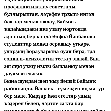
профилактикалау советтары
булдырылған. Хәүефле төркөмгә ингән
йәштәр менән эшләү, Баймаҡ
ҡалаһындағы ике уҡыу йортонда
аҙнаның бер көнөндә Әлфиә Йәнбәкова
студенттар менән осрашыу үткәрә,
уларҙың һорауҙарына яуап бирә, төрлө
социаль-психологик тестар эшләй. Был
эш яңы уҡыу йылы башланыу менән
дауам ителәсәк.
Бына шундай шәп ҡыҙ йәшәй Баймаҡ
районында. Йәшлек—ғүмерҙең иң матур
бер мәле. Ҡыҙҙар һәм егеттәр уның
ҡәҙерен белеп, дәртле саҡта бар
мөмкинлекте файҙаланып ҡалырға тейеш,