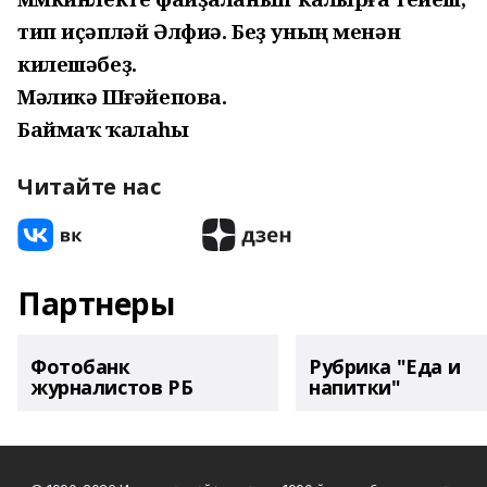
тип иҫәпләй Әлфиә. Беҙ уның менән
килешәбеҙ.
Мәликә Шөғәйепова.
Баймаҡ ҡалаһы
Читайте нас
Партнеры
Фотобанк
Рубрика "Еда и
журналистов РБ
напитки"