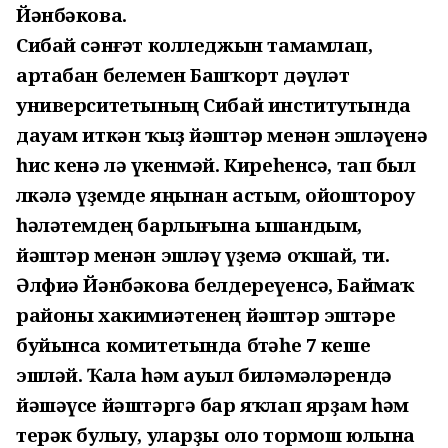
Йәнбәкова.
Сибай сәнғәт колледжын тамамлап,
артабан белемен Башҡорт дәүләт
университетының Сибай институтында
дауам иткән ҡыҙ йәштәр менән эшләүенә
һис кенә лә үкенмәй. Киреһенсә, тап был
өлкәлә үҙемде яңынан астым, ойоштороу
һәләтемдең барлығына ышандым,
йәштәр менән эшләү үҙемә оҡшай, ти.
Әлфиә Йәнбәкова белдереүенсә, Баймаҡ
районы хакимиәтенең йәштәр эштәре
буйынса комитетында бөтәһе 7 кеше
эшләй. Ҡала һәм ауыл биләмәләрендә
йәшәүсе йәштәргә бар яҡлап ярҙам һәм
терәк булыу, уларҙы оло тормош юлына