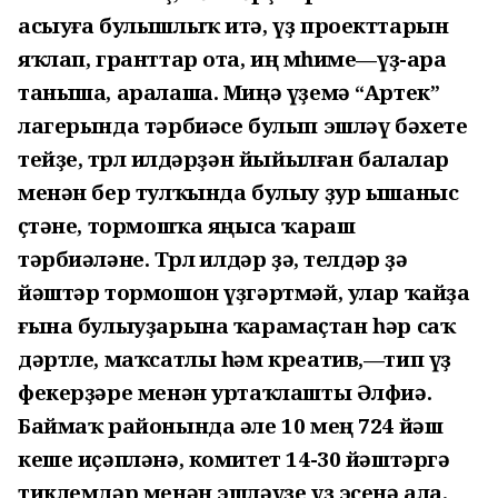
асыуға булышлыҡ итә, үҙ проекттарын
яҡлап, гранттар ота, иң мөһиме—үҙ-ара
таныша, аралаша. Миңә үҙемә “Артек”
лагерында тәрбиәсе булып эшләү бәхете
тейҙе, төрлө илдәрҙән йыйылған балалар
менән бер тулҡында булыу ҙур ышаныс
өҫтәне, тормошҡа яңыса ҡараш
тәрбиәләне. Төрлө илдәр ҙә, телдәр ҙә
йәштәр тормошон үҙгәртмәй, улар ҡайҙа
ғына булыуҙарына ҡарамаҫтан һәр саҡ
дәртле, маҡсатлы һәм креатив,—тип үҙ
фекерҙәре менән уртаҡлашты Әлфиә.
Баймаҡ районында әле 10 мең 724 йәш
кеше иҫәпләнә, комитет 14-30 йәштәргә
тиклемдәр менән эшләүҙе үҙ эсенә ала.