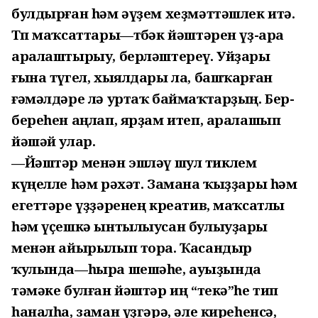
булдырған һәм әүҙем хеҙмәттәшлек итә.
Төп маҡсаттары—төбәк йәштәрен үҙ-ара
аралаштырыу, берләштереү. Уйҙары
ғына түгел, хыялдары ла, башҡарған
ғәмәлдәре лә уртаҡ баймаҡтарҙың. Бер-
береһен аңлап, ярҙам итеп, аралашып
йәшәй улар.
—Йәштәр менән эшләү шул тиклем
күңелле һәм рәхәт. Замана ҡыҙҙары һәм
егеттәре үҙҙәренең креатив, маҡсатлы
һәм үҫешкә ынтылыусан булыуҙары
менән айырылып тора. Ҡасандыр
ҡулында—һыра шешәһе, ауыҙында
тәмәке булған йәштәр иң “текә”һе тип
һаналһа, заман үҙгәрә, әле киреһенсә,