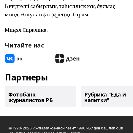
Һиндәгеләй сабырлыҡ, таһыллыҡ юҡ, булмаҫ
миндә. Ә шулай ҙа эҙҙәреңдән барам...
Миңзәлә Сирғәлина.
Читайте нас
Партнеры
Фотобанк
Рубрика "Еда и
журналистов РБ
напитки"
© 1990-2026 Ижтимағи-сәйәси гәзит. 1990 йылдан башлап сыға