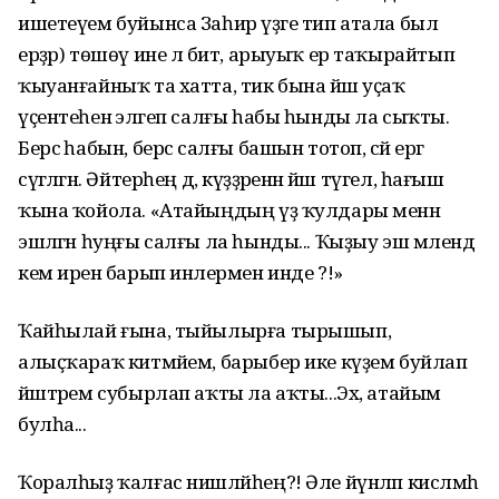
ишетеүем буйынса Заһир үҙәге тип атала был
ерҙәр) төшөү ине лә бит, арыуыҡ ер таҡырайтып
ҡыуанғайныҡ та хатта, тик бына йәш уҫаҡ
үҫентеһенә эләгеп салғы һабы һынды ла сыҡты.
Берсә һабын, берсә салғы башын тотоп, әсәй ергә
сүгәләгән. Әйтерһең дә, күҙҙәренән йәш түгел, һағыш
ҡына ҡойола. «Атайыңдың үҙ ҡулдары менән
эшләгән һуңғы салғы ла һынды... Ҡыҙыу эш мәлендә
кем иренә барып инәлермен инде ?!»
Ҡайһылай ғына, тыйылырға тырышып,
алыҫҡараҡ китмәйем, барыбер ике күҙем буйлап
йәштәрем субырлап аҡты ла аҡты...Эх, атайым
булһа...
Ҡоралһыҙ ҡалғас нишләйһең?! Әле йүнләп кисләмәһә