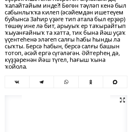
ҡалайтайым инде?! Бөгөн тәүләп кенә был
сабынлыҡҡа килеп (әсәйемдән ишетеүем
буйынса Заһир үҙәге тип атала был ерҙәр)
төшөү ине лә бит, арыуыҡ ер таҡырайтып
ҡыуанғайныҡ та хатта, тик бына йәш уҫаҡ
үҫентеһенә эләгеп салғы һабы һынды ла
сыҡты. Берсә һабын, берсә салғы башын
тотоп, әсәй ергә сүгәләгән. Әйтерһең дә,
күҙҙәренән йәш түгел, һағыш ҡына
ҡойола.