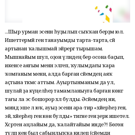
...Шыр урман эсенән һуҙылып сыҡҡан берҙәм юл.
Ишеттермәй генә танауымды тарта-тарта, әсәй
артынан ҡалышмай эйәрергә тырышам.
Мышнайым шул, оҙон үләндең бер осона баҫып,
икенсе аяғым менән эләгеп, ҡулымдағы ҡара
ҡомғаным менән, алда барған әсәйемдең аяҡ
аҫтына тәкмәс аттым. Ауыртынманым да ул,
шулай ҙа күңелһеҙ тамамланыуға барған көнгә
тағы ла эс бошорор хәл булды. Әсәйемдең ни,
миндә эше лә юҡ, ауыҙ эсенән ара-тирә «хәйерһеҙ генә,
эй, хәйерһеҙ генә көн булды» тигәне генә әҙерәк ишетелә.
Хәсрәтен аңлайым да, ҡалайтайым инде?! Бөгөн
тәүләп кенә был сабынлыҡҡа килеп (әсәйемдән