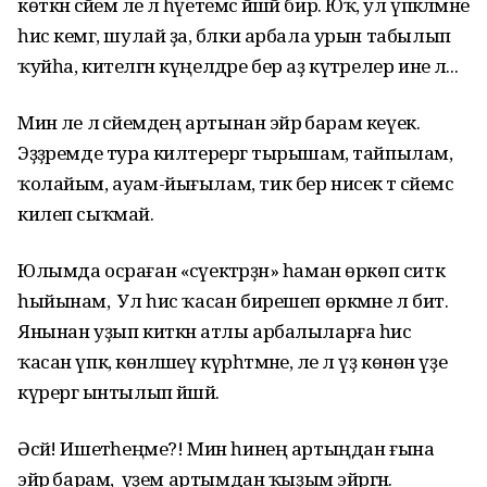
көткән әсәйем әле лә һәүетемсә йәшәй бирә. Юҡ, ул үпкәләмәне
һис кемгә, шулай ҙа, бәлки арбала урын табылып
ҡуйһа, кителгән күңелдәре бер аҙ күтәрелер ине лә...
Мин әле лә әсәйемдең артынан эйәрә барам кеүек.
Эҙҙәремде тура килтерергә тырышам, тайпылам,
ҡолайым, ауам-йығылам, тик бер нисек тә әсәйемсә
килеп сыҡмай.
Юлымда осраған «сәүектәрҙән» һаман өркөп ситкә
һыйынам, ә Ул һис ҡасан бирешеп өркмәне лә бит.
Янынан уҙып киткән атлы арбалыларға һис
ҡасан үпкә, көнләшеү күрһәтмәне, әле лә үҙ көнөн үҙе
күрергә ынтылып йәшәй.
Әсәй! Ишетәһеңме?! Мин һинең артыңдан ғына
эйәрә барам, ә үҙем артымдан ҡыҙым эйәргән.