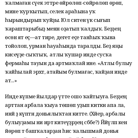
ҡалмаған сәүек эттәре өйрөлөп-сөйрөлөп өрөп,
мине ҡурҡытып, селек араһына уҡ
һырындырып ҡуйҙы. Юл ситенә үк сығып
ҡараштарыбыҙ менән оҙатып ҡалдыҡ. Беҙҙең
өсөн ят еҫ—ат тире, дегет еҫе танһыҡ ҡына
тойолоп, урман һауаһында таралды. Беҙ яңы
кисеүҙе сыҡтыҡ, ә атлы ҡушар инде сусҡа
фермаһы тауын да артмаҡлай ине. «Атлы булыу
ҡайһылай эрәхәәәт, атайым булмағас, ҡайҙан инде
ат...»
Инде күпме йылдар үтте ошо ҡайтыуға. Беҙҙең
арттан арбала ҡыуа төшөп уҙып киткән апа ла,
инәй ҙә күптән доньялыҡтан китте. (Хәйер, арбалы
булыуҙамы ни иртә китеүҙәрҙең сәбәбе?) Йәйәүләп кенә
йөрөп тә башҡаларҙан һис ҡалышмай донья