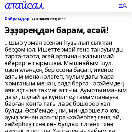
АТАЙСАЛ
Байрамдар
24 НОЯБРЯ 2018, 03:13
Эҙҙәреңдән барам, әсәй!
...Шыр урман эсенән һуҙылып сыҡҡан
берҙәм юл. Ишеттермәй генә танауымды
тарта-тарта, әсәй артынан ҡалышмай
эйәрергә тырышам. Мышнайым шул,
оҙон үләндең бер осона баҫып, икенсе
аяғым менән эләгеп, ҡулымдағы ҡара
ҡомғаным менән, алда барған әсәйемдең
аяҡ аҫтына тәкмәс аттым. Ауыртынманым
да ул, шулай ҙа күңелһеҙ тамамланыуға
барған көнгә тағы ла эс бошорор хәл
булды. Әсәйемдең ни, миндә эше лә юҡ,
ауыҙ эсенән ара-тирә «хәйерһеҙ генә, эй,
хәйерһеҙ генә көн булды» тигәне генә
әҙерәк ишетелә. Хәсрәтен аңлайым да,