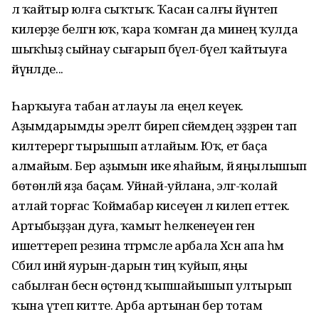
лә ҡайтыр юлға сыҡтыҡ. Ҡасан салғы йүнәтеп
килерҙе белгән юҡ, ҡара ҡомған да минең ҡулда
шыҡһыҙ сыйнау сығарып бәүелә-бәүелә ҡайтыуға
йүнәлде...
Һарҡыуға табан атлауы ла еңел кеүек.
Аҙымдарымды эреләтә биреп әсәйемдең эҙҙәренә тап
килтерергә тырышып атлайым. Юҡ, етә баҫа
алмайым. Бер аҙымын ике яһайым, йә яңылышып
бөтөнләй яҙа баҫам. Уйнай-уйлана, эләгә-ҡолай
атлай торғас Ҡоймабар кисеүенә лә килеп еттек.
Артыбыҙҙан дуға, ҡамыт һелкенеүен генә
ишеттереп резина тәгәрмәсле арбала Хәсән апа һәм
Сәбилә инәй яурын-дарын тиң ҡуйып, яңы
сабылған бесән өҫтөндә ҡыпшайышып ултырып
ҡына үтеп китте. Арба артынан бер тотам