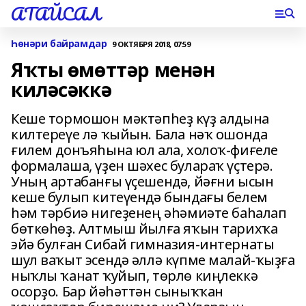
АТАЙСАЛ
Һөнәри байрамдар
9 ОКТЯБРЯ 2018, 07:59
Яҡты өмөттәр менән
киләсәккә
Кеше тормошон мәктәпһеҙ күҙ алдына
килтереүе лә ҡыйын. Бала нәҡ ошонда
ғилем донъяһына юл ала, холоҡ-фиғеле
формалаша, үҙен шәхес булараҡ үҫтерә.
Уның артабанғы үҫешендә, йәғни ысын
кеше булып китеүендә бындағы белем
һәм тәрбиә нигеҙенең әһәмиәте баһалап
бөткөһөҙ. Алтмыш йылға яҡын тарихҡа
эйә булған Сибай гимназия-интернаты
шул ваҡыт эсендә әллә күпме малай-ҡыҙға
ныҡлы ҡанат ҡуйып, төрлө киңлеккә
осорҙо. Бар йәһәттән сыныҡҡан