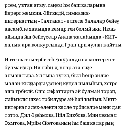
рәсем, уҡтан атыу, саңғы һәм башҡаларына
йөрөргә мөмкин. Әйткәндәй, гимназия-
интернаттың «Салтанат» өлгөлө балалар бейеү
ансамбле хаҡында кемдәр генә белмәй икән. Июнь
айында йәш бейеүселәр Анапа ҡалаһында «КИТ»
халыҡ-ара конкурсында Гран-при яулап ҡайтты.
Интернатты тәрбиәсеһеҙ күҙ алдына килтереп тә
булмайҙыр. Ни тиһәң дә, улар ата-әсәйҙе
алмаштыра. Ул ғына түгел, был һөнәр эйәләре
малай-ҡыҙҙарҙы үҙенең күңел йылыһын, хәстәре
аша тәрбиәләй. Ошо сифаттарға эйә булмай тороп,
лайыҡлы шәхес тәрбиәләүҙәре ай-һай ҡыйын. Мәктәп-
интернат элек-электән көслө тәрбиәселәре менән дан
тотто. Дилә Әҙеһәмова, Нәйлә Бикбова, Миңлеямал
Әхмәтова, Мәрйәм Сәйетованың һәм башҡаларҙың