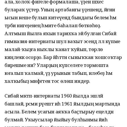
ала, холоҡ-фиғеле формалаша, үҙен шәхес
булараҡ үҫтерә. Уның артабанғы үҫешендә, йәғни
ысын кеше булып китеүендә бындағы белем һәм
тәрбиә нигеҙенең әһәмиәте баһалап бөткөһөҙ.
Алтмыш йылға яҡын тарихҡа эйә булған Сибай
гимназия-интернаты шул ваҡыт эсендә әллә күпме
малай-ҡыҙға ныҡлы ҡанат ҡуйып, төрлө
киңлеккә осорҙо. Бар йәһәттән сыныҡҡан ҡошсоҡтар
бирешәме ни? Уларҙың күпселеге тормошта
юғалып ҡалмай, үҙ урынын табып, илебеҙ һәм
халҡыбыҙ мәнфәғәтенә тос өлөш индерә.
Сибай мәктәп-интернаты 1960 йылда эшләй
башлай, рәсми рәүештә иһә 1961 йылдың мартында
асыла. Белем усағын аяҡҡа баҫтырыу еңелдән
булмай. Уҡыусылар йыйыу булһынмы йәиһә