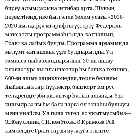
биреү алымдарына иғтибар арта. Шуның
һөҙөмтәһендә, ике йыл элек белем усағы «2016-
2020 йылдарҙа мәғарифты үҫтереү Федераль
маҡсатлы программаһы»нда ҡатнашып,
Грантҡа лайыҡ булды. Программа ярҙамында
мәғлүмәт-китапхана үҙәге булдырылды. Ул
заманса йыһазландырылып, 20-нән ашыу
клавиатуралы планшеттар һәм башҡа техника,
600-ҙән ашыу энциклопедия, төрлө белешмә
йыйынтыҡтар, һүҙлектәр, башҡорт һәм рус
телдәрендәге әҙәби китаптар һатып алынды. Үҙәк
кәңәшмәләр залы һәм балаларға ял зонаһы булыуы
менән уңайлы. Ул ғына түгел, өс уҡытыусыбыҙ—
З.Нәбиуллина, С.Илембәтова, Ә.Кәримова Рәсәй
кимәлендәге Гранттарҙы яулауға өлгәште.