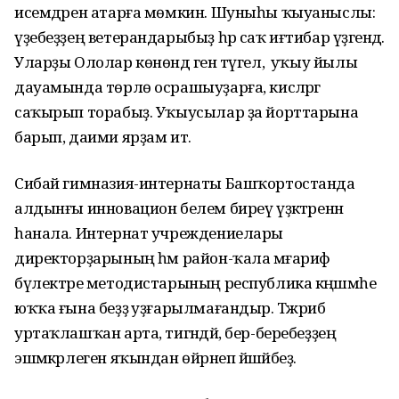
исемдәрен атарға мөмкин. Шуныһы ҡыуаныслы:
үҙебеҙҙең ветерандарыбыҙ һәр саҡ иғтибар үҙәгендә.
Уларҙы Ололар көнөндә генә түгел, ә уҡыу йылы
дауамында төрлө осрашыуҙарға, кисәләргә
саҡырып торабыҙ. Уҡыусылар ҙа йорттарына
барып, даими ярҙам итә.
Сибай гимназия-интернаты Башҡортостанда
алдынғы инновацион белем биреү үҙәктәренән
һанала. Интернат учреждениелары
директорҙарының һәм район-ҡала мәғариф
бүлектәре методистарының республика кәңәшмәһе
юҡҡа ғына беҙҙә уҙғарылмағандыр. Тәжрибә
уртаҡлашҡан арта, тигәндәй, бер-беребеҙҙең
эшмәкәрлеген яҡындан өйрәнеп йәшәйбеҙ.