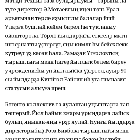
матди-техник база булдырыумы—барыһы ла
тәүге директор Ә.Мотаевтың иңенә төшә. Урал
аръяғынан төрлө яҙмышлы балалар йәшәй.
Уларға бушлай кейем бирелә һәм туҡланыу
ойошторола. Төрлө йылдарҙағы етәкселәр мәктәп-
интернатты үҫтереүгә, яңы кимәлгә һәм бейеклеккә
күтәреүгә үҙ көсөн һала. Рамаҙан Үтәғоловтың
тырышлығы менән һигеҙ йыллыҡ белем биреү
учреждениеһы ун йыллыҡҡа үҙгәртелә, ауыр 90-
сы йылдарҙа Кинйәғол Fайсин иһә уға гимназия
статусын алыуға ирешә.
Бөгөнгө коллектив та яуланған уңыштарға тап
төшөрмәй. Йыл һайын юғары урындарға лайыҡ
булып, яңынан-яңы үрҙәр яулай. Һуңғы йылдарҙа
директорыбыҙ Роза Бикбова тырышлығы менән
заман талаптарына ярашлы белем һәм тәрбиә