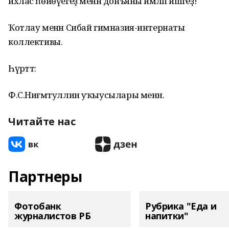
ихлас һөйөүегеҙ менән донъяны йәмләп йәшәгеҙ!
Ҡотлау менән Сибай гимназия-интернаты
коллективы.
Һүрәттә:
Ф.С.Ниғмәтуллин уҡыусылары менән.
Читайте нас
Партнеры
Фотобанк
Рубрика "Еда и
журналистов РБ
напитки"