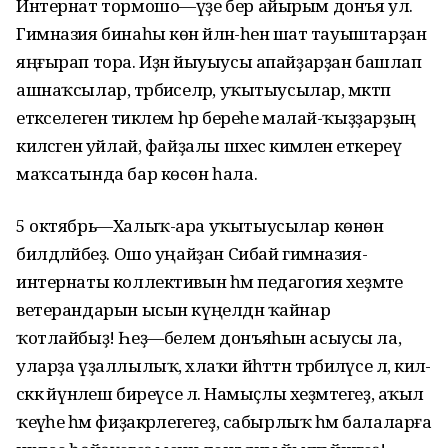
Интернат тормошо—үҙе бер айырым донъя ул.
Гимназия бинаһы көн әйләнә-һенә шат тауыштарҙан
яңғырап тора. Иҙән йыуыусы апайҙарҙан башлап
ашнаҡсылар, тәрбиәселәр, уҡытыусылар, мәктәп
етәкселегенә тиклем һәр береһе малай-ҡыҙҙарҙың
киләсәген уйлай, файҙалы шәхес кимәленә еткереү
маҡсатында бар көсөн һала.
5 октябрь—Халыҡ-ара уҡытыусылар көнөн
билдәләйбеҙ. Ошо уңайҙан Сибай гимназия-
интернаты коллективын һәм педагогия хеҙмәте
ветерандарын ысын күңелдән ҡайнар
ҡотлайбыҙ! Һеҙ—белем донъяһын асыусы ла,
уларҙа үҙаллылыҡ, әхлаҡи йәһәттән тәрбиәләүсе лә, килә-
сәккә йүнәлеш биреүсе лә. Намыҫлы хеҙмәтегеҙ, аҡыл
ҡеүәһе һәм фиҙакәрлегегеҙ, сабырлыҡ һәм балаларға