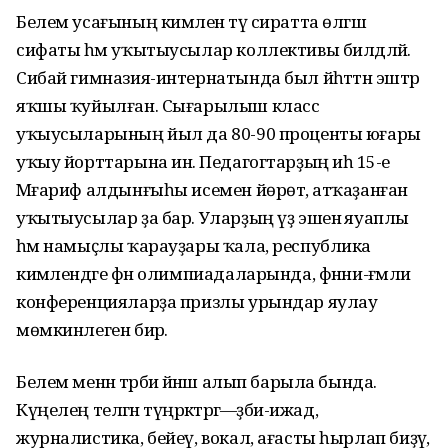
Белем усағының кимәлен тәү сиратта өлгәш
сифаты һәм уҡытыусылар коллективы билдәләй.
Сибай гимназия-интернатында был йәһәттән эштәр
яҡшы ҡуйылған. Сығарылыш класс
уҡыусыларының йыл да 80-90 проценты юғары
уҡыу йорттарына инә. Педагогтарҙың иһә 15-е
Мәғариф алдынғыһы исемен йөрөтә, атҡаҙанған
уҡытыусылар ҙа бар. Уларҙың үҙ эшенә яуаплы
һәм намыҫлы ҡарауҙары ҡала, республика
кимәлендәге фән олимпиадаларында, фәнни-ғәмәли
конференцияларҙа призлы урындар яулау
мөмкинлеген бирә.
Белем менән тәрбиә йәнәш алып барыла бында.
Күңелең теләгән түңәрәктәргә—әҙәби-ижад,
журналистика, бейеү, вокал, ағасты һырлап биҙәү,