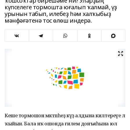
ҡошсоҡтар бирешәме ни? Уларҙың
күпселеге тормошта юғалып ҡалмай, үҙ
урынын табып, илебеҙ һәм халҡыбыҙ
мәнфәғәтенә тос өлөш индерә.
Кеше тормошон мәктәпһеҙ күҙ алдына килтереүе лә
ҡыйын. Бала нәҡ ошонда ғилем донъяһына юл